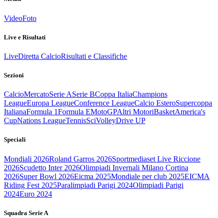
Video
Foto
Live e Risultati
Live
Diretta Calcio
Risultati e Classifiche
Sezioni
Calcio
Mercato
Serie A
Serie B
Coppa Italia
Champions
League
Europa League
Conference League
Calcio Estero
Supercoppa
Italiana
Formula 1
Formula E
MotoGP
Altri Motori
Basket
America's
Cup
Nations League
Tennis
Sci
Volley
Drive UP
Speciali
Mondiali 2026
Roland Garros 2026
Sportmediaset Live Riccione
2026
Scudetto Inter 2026
Olimpiadi Invernali Milano Cortina
2026
Super Bowl 2026
Eicma 2025
Mondiale per club 2025
EICMA
Riding Fest 2025
Paralimpiadi Parigi 2024
Olimpiadi Parigi
2024
Euro 2024
Squadra Serie A