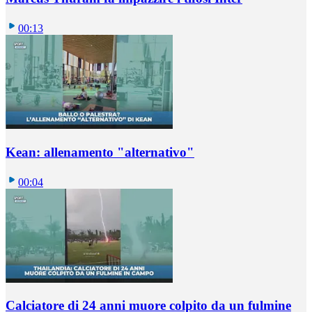
00:13
Kean: allenamento "alternativo"
00:04
Calciatore di 24 anni muore colpito da un fulmine