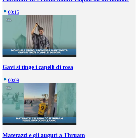
00:15
Gavi si tinge i capelli di rosa
00:09
Materazzi e gli auguri a Thruam