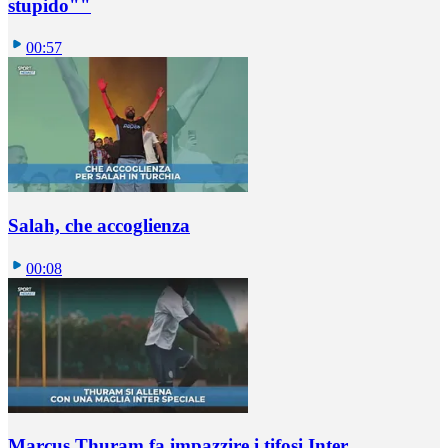
stupido""
00:57
Salah, che accoglienza
00:08
Marcus Thuram fa impazzire i tifosi Inter