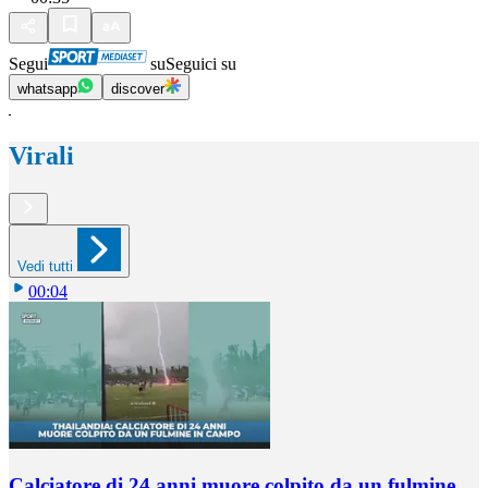
Segui
su
Seguici su
whatsapp
discover
Virali
Vedi tutti
00:04
Calciatore di 24 anni muore colpito da un fulmine