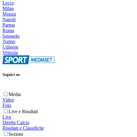
Lecce
Milan
Monza
Napoli
Parma
Roma
Sassuolo
Torino
Udinese
Venezia
Seguici su
Media
Video
Foto
Live e Risultati
Live
Diretta Calcio
Risultati e Classifiche
Sezioni