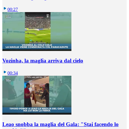
00:27
Vozinha, la maglia arriva dal cielo
00:34
Leao snobba la maglia del Gala: "Stai facendo lo