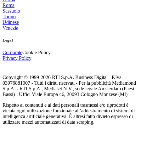
Roma
Sassuolo
Torino
Udinese
Venezia
Legal
Corporate
Cookie Policy
Privacy Policy
Copyright © 1999-
2026
RTI S.p.A. Business Digital - P.Iva
03976881007 - Tutti i diritti riservati - Per la pubblicità Mediamond
S.p.A. - RTI S.p.A., Mediaset N.V., sede legale Amsterdam (Paesi
Bassi) - Uffici Viale Europa 46, 20093 Cologno Monzese (MI)
Rispetto ai contenuti e ai dati personali trasmessi e/o riprodotti è
vietata ogni utilizzazione funzionale all’addestramento di sistemi di
intelligenza artificiale generativa. È altresì fatto divieto espresso di
utilizzare mezzi automatizzati di data scraping.