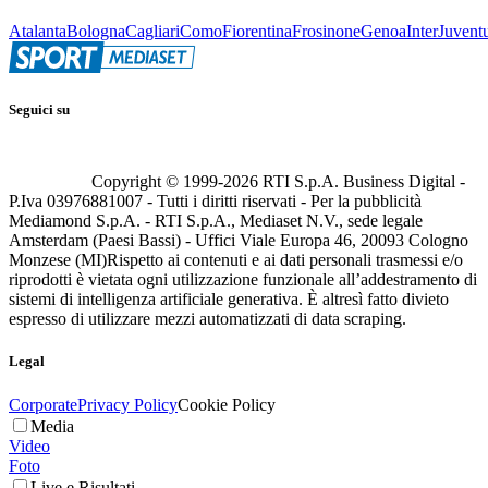
Atalanta
Bologna
Cagliari
Como
Fiorentina
Frosinone
Genoa
Inter
Juvent
Seguici su
Copyright © 1999-
2026
RTI S.p.A. Business Digital -
P.Iva 03976881007 - Tutti i diritti riservati - Per la pubblicità
Mediamond S.p.A. - RTI S.p.A., Mediaset N.V., sede legale
Amsterdam (Paesi Bassi) - Uffici Viale Europa 46, 20093 Cologno
Monzese (MI)
Rispetto ai contenuti e ai dati personali trasmessi e/o
riprodotti è vietata ogni utilizzazione funzionale all’addestramento di
sistemi di intelligenza artificiale generativa. È altresì fatto divieto
espresso di utilizzare mezzi automatizzati di data scraping.
Legal
Corporate
Privacy Policy
Cookie Policy
Media
Video
Foto
Live e Risultati