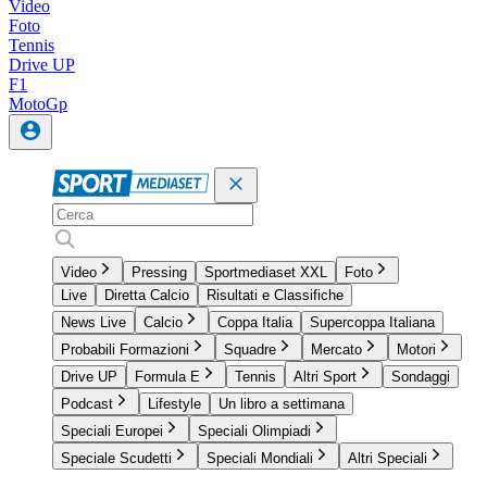
Video
Foto
Tennis
Drive UP
F1
MotoGp
Video
Pressing
Sportmediaset XXL
Foto
Live
Diretta Calcio
Risultati e Classifiche
News Live
Calcio
Coppa Italia
Supercoppa Italiana
Probabili Formazioni
Squadre
Mercato
Motori
Drive UP
Formula E
Tennis
Altri Sport
Sondaggi
Podcast
Lifestyle
Un libro a settimana
Speciali Europei
Speciali Olimpiadi
Speciale Scudetti
Speciali Mondiali
Altri Speciali