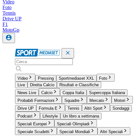
Video
Foto
Tennis
Drive UP
F1
MotoGp
Video
Pressing
Sportmediaset XXL
Foto
Live
Diretta Calcio
Risultati e Classifiche
News Live
Calcio
Coppa Italia
Supercoppa Italiana
Probabili Formazioni
Squadre
Mercato
Motori
Drive UP
Formula E
Tennis
Altri Sport
Sondaggi
Podcast
Lifestyle
Un libro a settimana
Speciali Europei
Speciali Olimpiadi
Speciale Scudetti
Speciali Mondiali
Altri Speciali