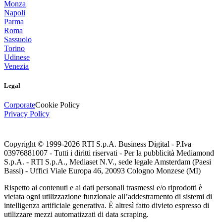
Monza
Napoli
Parma
Roma
Sassuolo
Torino
Udinese
Venezia
Legal
Corporate
Cookie Policy
Privacy Policy
Copyright © 1999-
2026
RTI S.p.A. Business Digital - P.Iva
03976881007 - Tutti i diritti riservati - Per la pubblicità Mediamond
S.p.A. - RTI S.p.A., Mediaset N.V., sede legale Amsterdam (Paesi
Bassi) - Uffici Viale Europa 46, 20093 Cologno Monzese (MI)
Rispetto ai contenuti e ai dati personali trasmessi e/o riprodotti è
vietata ogni utilizzazione funzionale all’addestramento di sistemi di
intelligenza artificiale generativa. È altresì fatto divieto espresso di
utilizzare mezzi automatizzati di data scraping.