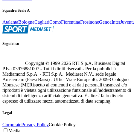
Squadra Serie A
Atalanta
Bologna
Cagliari
Como
Fiorentina
Frosinone
Genoa
Inter
Juvent
Seguici su
Copyright © 1999-
2026
RTI S.p.A. Business Digital -
P.Iva 03976881007 - Tutti i diritti riservati - Per la pubblicità
Mediamond S.p.A. - RTI S.p.A., Mediaset N.V., sede legale
Amsterdam (Paesi Bassi) - Uffici Viale Europa 46, 20093 Cologno
Monzese (MI)
Rispetto ai contenuti e ai dati personali trasmessi e/o
riprodotti è vietata ogni utilizzazione funzionale all’addestramento di
sistemi di intelligenza artificiale generativa. È altresì fatto divieto
espresso di utilizzare mezzi automatizzati di data scraping.
Legal
Corporate
Privacy Policy
Cookie Policy
Media