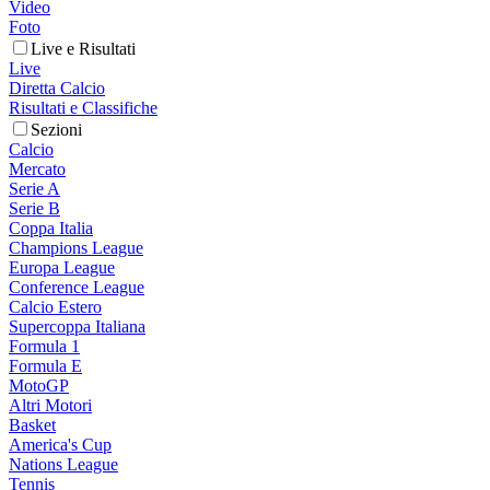
Video
Foto
Live e Risultati
Live
Diretta Calcio
Risultati e Classifiche
Sezioni
Calcio
Mercato
Serie A
Serie B
Coppa Italia
Champions League
Europa League
Conference League
Calcio Estero
Supercoppa Italiana
Formula 1
Formula E
MotoGP
Altri Motori
Basket
America's Cup
Nations League
Tennis