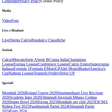
Corporate
Privacy Policy
Cookie Policy
Media
Video
Foto
Live e Risultati
Live
Diretta Calcio
Risultati e Classifiche
Sezioni
Calcio
Mercato
Serie A
Serie B
Coppa Italia
Champions
League
Europa League
Conference League
Calcio Estero
Supercoppa
Italiana
Formula 1
Formula E
MotoGP
Altri Motori
Basket
America's
Cup
Nations League
Tennis
Sci
Volley
Drive UP
Speciali
Mondiali 2026
Roland Garros 2026
Sportmediaset Live Riccione
2026
Scudetto Inter 2026
Olimpiadi Invernali Milano Cortina
2026
Super Bowl 2026
Eicma 2025
Mondiale per club 2025
EICMA
Riding Fest 2025
Paralimpiadi Parigi 2024
Olimpiadi Parigi
2024
Euro 2024