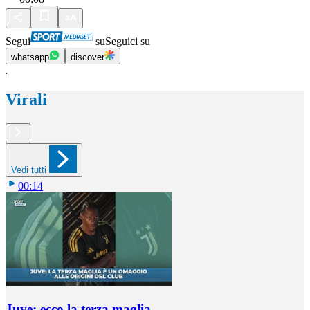
Segui
su
Seguici su
whatsapp
discover
Virali
Vedi tutti
00:14
Juve: ecco la terza maglia