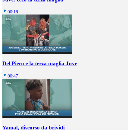
00:18
Del Piero e la terza maglia Juve
00:47
Yamal, discorso da brividi