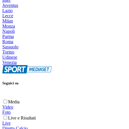
Inter
Juventus
Lazio
Lecce
Milan
Monza
Napoli
Parma
Roma
Sassuolo
Torino
Udinese
Venezia
Seguici su
Media
Video
Foto
Live e Risultati
Live
Diretta Calcio