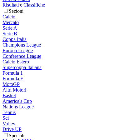
Risultati e Classifiche
Sezioni
Calcio
Mercato
Serie A
Serie B
Coppa Italia
Champions League
Europa League
Conference League
Calcio Estero
Supercoppa Italiana
Formula 1
Formula E
MotoGP
Altri Motori
Basket
America's Cup
Nations League
Tennis
Sci
Volley
Drive UP
Speciali