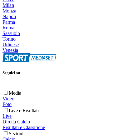
Milan
Monza
Napoli
Parma
Roma
Sassuolo
Torino
Udinese
Venezia
Seguici su
Media
Video
Foto
Live e Risultati
Live
Diretta Calcio
Risultati e Classifiche
Sezioni
Calcio