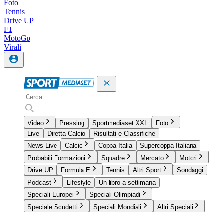
Foto
Tennis
Drive UP
F1
MotoGp
Virali
Video
Pressing
Sportmediaset XXL
Foto
Live
Diretta Calcio
Risultati e Classifiche
News Live
Calcio
Coppa Italia
Supercoppa Italiana
Probabili Formazioni
Squadre
Mercato
Motori
Drive UP
Formula E
Tennis
Altri Sport
Sondaggi
Podcast
Lifestyle
Un libro a settimana
Speciali Europei
Speciali Olimpiadi
Speciale Scudetti
Speciali Mondiali
Altri Speciali