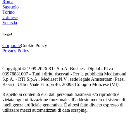
Roma
Sassuolo
Torino
Udinese
Venezia
Legal
Corporate
Cookie Policy
Privacy Policy
Copyright © 1999-
2026
RTI S.p.A. Business Digital - P.Iva
03976881007 - Tutti i diritti riservati - Per la pubblicità Mediamond
S.p.A. - RTI S.p.A., Mediaset N.V., sede legale Amsterdam (Paesi
Bassi) - Uffici Viale Europa 46, 20093 Cologno Monzese (MI)
Rispetto ai contenuti e ai dati personali trasmessi e/o riprodotti è
vietata ogni utilizzazione funzionale all’addestramento di sistemi di
intelligenza artificiale generativa. È altresì fatto divieto espresso di
utilizzare mezzi automatizzati di data scraping.