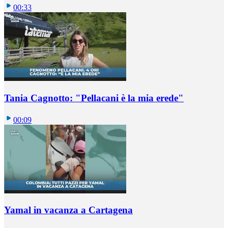
00:33
Tania Cagnotto: "Pellacani è la mia erede"
00:09
Yamal in vacanza a Cartagena