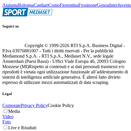
Atalanta
Bologna
Cagliari
Como
Fiorentina
Frosinone
Genoa
Inter
Juvent
Seguici su
Copyright © 1999-
2026
RTI S.p.A. Business Digital -
P.Iva 03976881007 - Tutti i diritti riservati - Per la pubblicità
Mediamond S.p.A. - RTI S.p.A., Mediaset N.V., sede legale
Amsterdam (Paesi Bassi) - Uffici Viale Europa 46, 20093 Cologno
Monzese (MI)
Rispetto ai contenuti e ai dati personali trasmessi e/o
riprodotti è vietata ogni utilizzazione funzionale all’addestramento di
sistemi di intelligenza artificiale generativa. È altresì fatto divieto
espresso di utilizzare mezzi automatizzati di data scraping.
Legal
Corporate
Privacy Policy
Cookie Policy
Media
Video
Foto
Live e Risultati