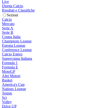
Live
Diretta Calcio
Risultati e Classifiche
Sezioni
Calcio
Mercato
Serie A
Serie B
Coppa Italia
Champions League
Europa League
Conference League
Calcio Estero
Supercoppa Italiana
Formula 1
Formula E
MotoGP
Altri Motori
Basket
America's Cup
Nations League
Tennis
Sci
Volley
Drive UP