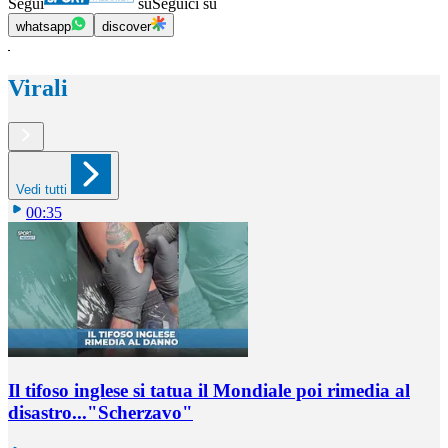
Segui
su
Seguici su
whatsapp
discover
Virali
Vedi tutti
00:35
Il tifoso inglese si tatua il Mondiale poi rimedia al
disastro..."Scherzavo"