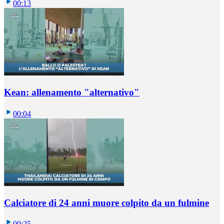
00:13
Kean: allenamento "alternativo"
00:04
Calciatore di 24 anni muore colpito da un fulmine
00:25