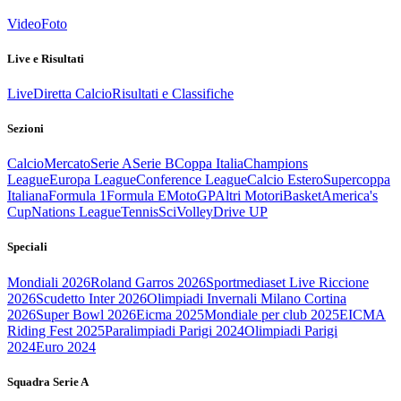
Video
Foto
Live e Risultati
Live
Diretta Calcio
Risultati e Classifiche
Sezioni
Calcio
Mercato
Serie A
Serie B
Coppa Italia
Champions
League
Europa League
Conference League
Calcio Estero
Supercoppa
Italiana
Formula 1
Formula E
MotoGP
Altri Motori
Basket
America's
Cup
Nations League
Tennis
Sci
Volley
Drive UP
Speciali
Mondiali 2026
Roland Garros 2026
Sportmediaset Live Riccione
2026
Scudetto Inter 2026
Olimpiadi Invernali Milano Cortina
2026
Super Bowl 2026
Eicma 2025
Mondiale per club 2025
EICMA
Riding Fest 2025
Paralimpiadi Parigi 2024
Olimpiadi Parigi
2024
Euro 2024
Squadra Serie A