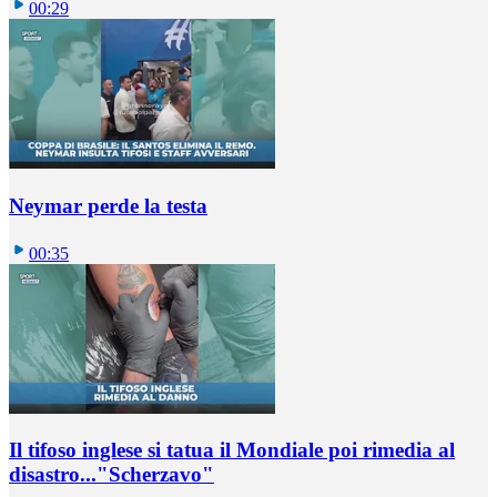
00:29
Neymar perde la testa
00:35
Il tifoso inglese si tatua il Mondiale poi rimedia al
disastro..."Scherzavo"