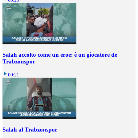
Salah accolto come un eroe: è un giocatore de
Trabzonspor
00:21
Salah al Trabzonspor