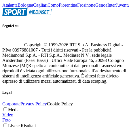
Atalanta
Bologna
Cagliari
Como
Fiorentina
Frosinone
Genoa
Inter
Juvent
Seguici su
Copyright © 1999-
2026
RTI S.p.A. Business Digital -
P.Iva 03976881007 - Tutti i diritti riservati - Per la pubblicità
Mediamond S.p.A. - RTI S.p.A., Mediaset N.V., sede legale
Amsterdam (Paesi Bassi) - Uffici Viale Europa 46, 20093 Cologno
Monzese (MI)
Rispetto ai contenuti e ai dati personali trasmessi e/o
riprodotti è vietata ogni utilizzazione funzionale all’addestramento di
sistemi di intelligenza artificiale generativa. È altresì fatto divieto
espresso di utilizzare mezzi automatizzati di data scraping.
Legal
Corporate
Privacy Policy
Cookie Policy
Media
Video
Foto
Live e Risultati