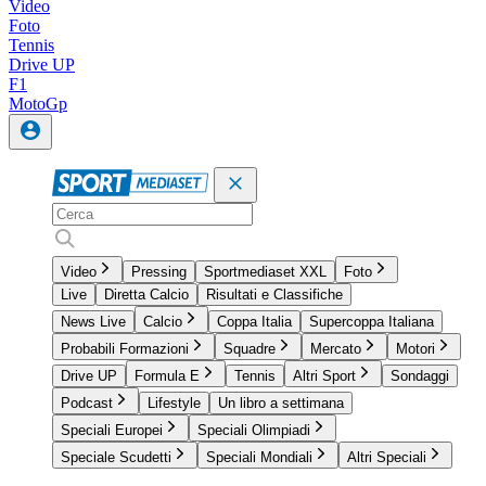
Video
Foto
Tennis
Drive UP
F1
MotoGp
Video
Pressing
Sportmediaset XXL
Foto
Live
Diretta Calcio
Risultati e Classifiche
News Live
Calcio
Coppa Italia
Supercoppa Italiana
Probabili Formazioni
Squadre
Mercato
Motori
Drive UP
Formula E
Tennis
Altri Sport
Sondaggi
Podcast
Lifestyle
Un libro a settimana
Speciali Europei
Speciali Olimpiadi
Speciale Scudetti
Speciali Mondiali
Altri Speciali