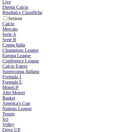
Live
Diretta Calcio
Risultati e Classifiche
Sezioni
Calcio
Mercato
Serie A
Serie B
Coppa Italia
Champions League
Europa League
Conference League
Calcio Estero
Supercoppa Italiana
Formula 1
Formula E
MotoGP
Altri Motori
Basket
America's Cup
Nations League
Tennis
Sci
Volley
Drive UP