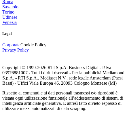
Roma
Sassuolo
Torino
Udinese
Venezia
Legal
Corporate
Cookie Policy
Privacy Policy
Copyright © 1999-
2026
RTI S.p.A. Business Digital - P.Iva
03976881007 - Tutti i diritti riservati - Per la pubblicità Mediamond
S.p.A. - RTI S.p.A., Mediaset N.V., sede legale Amsterdam (Paesi
Bassi) - Uffici Viale Europa 46, 20093 Cologno Monzese (MI)
Rispetto ai contenuti e ai dati personali trasmessi e/o riprodotti è
vietata ogni utilizzazione funzionale all’addestramento di sistemi di
intelligenza artificiale generativa. È altresì fatto divieto espresso di
utilizzare mezzi automatizzati di data scraping.