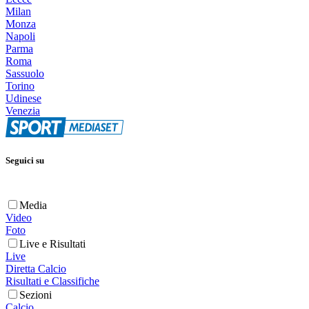
Milan
Monza
Napoli
Parma
Roma
Sassuolo
Torino
Udinese
Venezia
Seguici su
Media
Video
Foto
Live e Risultati
Live
Diretta Calcio
Risultati e Classifiche
Sezioni
Calcio