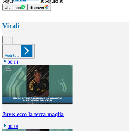
Segui
su
Seguici su
whatsapp
discover
Virali
Vedi tutti
00:14
Juve: ecco la terza maglia
00:18