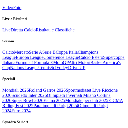
Video
Foto
Live e Risultati
Live
Diretta Calcio
Risultati e Classifiche
Sezioni
Calcio
Mercato
Serie A
Serie B
Coppa Italia
Champions
League
Europa League
Conference League
Calcio Estero
Supercoppa
Italiana
Formula 1
Formula E
MotoGP
Altri Motori
Basket
America's
Cup
Nations League
Tennis
Sci
Volley
Drive UP
Speciali
Mondiali 2026
Roland Garros 2026
Sportmediaset Live Riccione
2026
Scudetto Inter 2026
Olimpiadi Invernali Milano Cortina
2026
Super Bowl 2026
Eicma 2025
Mondiale per club 2025
EICMA
Riding Fest 2025
Paralimpiadi Parigi 2024
Olimpiadi Parigi
2024
Euro 2024
Squadra Serie A