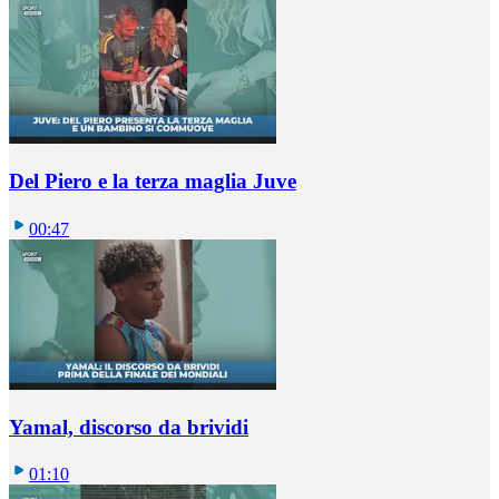
Del Piero e la terza maglia Juve
00:47
Yamal, discorso da brividi
01:10