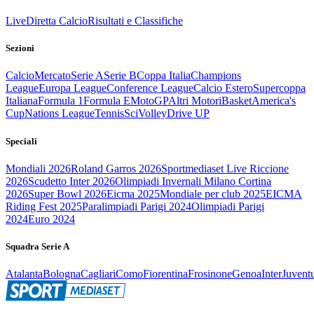
Live
Diretta Calcio
Risultati e Classifiche
Sezioni
Calcio
Mercato
Serie A
Serie B
Coppa Italia
Champions
League
Europa League
Conference League
Calcio Estero
Supercoppa
Italiana
Formula 1
Formula E
MotoGP
Altri Motori
Basket
America's
Cup
Nations League
Tennis
Sci
Volley
Drive UP
Speciali
Mondiali 2026
Roland Garros 2026
Sportmediaset Live Riccione
2026
Scudetto Inter 2026
Olimpiadi Invernali Milano Cortina
2026
Super Bowl 2026
Eicma 2025
Mondiale per club 2025
EICMA
Riding Fest 2025
Paralimpiadi Parigi 2024
Olimpiadi Parigi
2024
Euro 2024
Squadra Serie A
Atalanta
Bologna
Cagliari
Como
Fiorentina
Frosinone
Genoa
Inter
Juvent