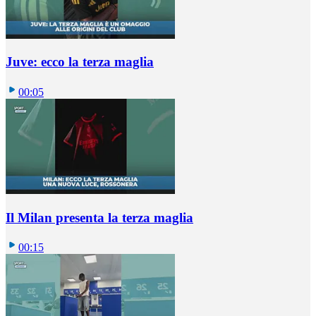
Juve: ecco la terza maglia
00:05
Il Milan presenta la terza maglia
00:15