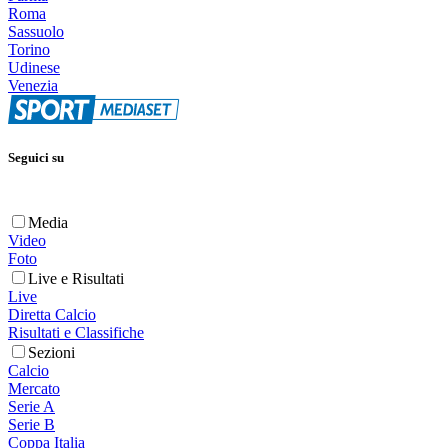
Roma
Sassuolo
Torino
Udinese
Venezia
Seguici su
Media
Video
Foto
Live e Risultati
Live
Diretta Calcio
Risultati e Classifiche
Sezioni
Calcio
Mercato
Serie A
Serie B
Coppa Italia