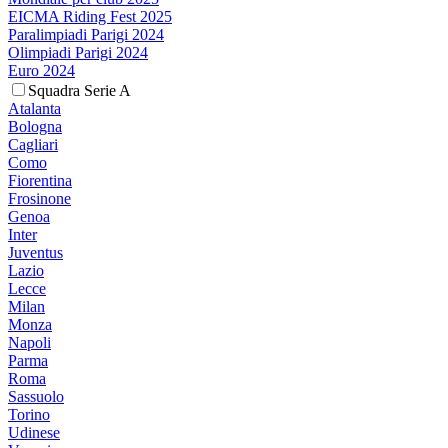
EICMA Riding Fest 2025
Paralimpiadi Parigi 2024
Olimpiadi Parigi 2024
Euro 2024
Squadra Serie A
Atalanta
Bologna
Cagliari
Como
Fiorentina
Frosinone
Genoa
Inter
Juventus
Lazio
Lecce
Milan
Monza
Napoli
Parma
Roma
Sassuolo
Torino
Udinese