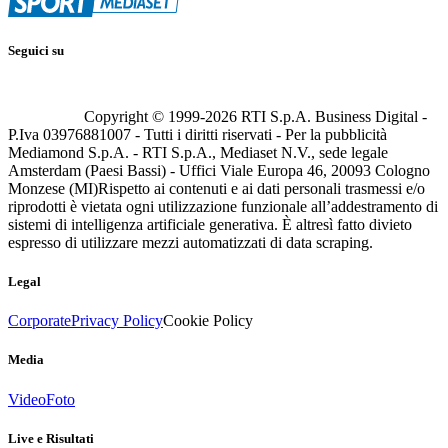
Seguici su
Copyright © 1999-
2026
RTI S.p.A. Business Digital -
P.Iva 03976881007 - Tutti i diritti riservati - Per la pubblicità
Mediamond S.p.A. - RTI S.p.A., Mediaset N.V., sede legale
Amsterdam (Paesi Bassi) - Uffici Viale Europa 46, 20093 Cologno
Monzese (MI)
Rispetto ai contenuti e ai dati personali trasmessi e/o
riprodotti è vietata ogni utilizzazione funzionale all’addestramento di
sistemi di intelligenza artificiale generativa. È altresì fatto divieto
espresso di utilizzare mezzi automatizzati di data scraping.
Legal
Corporate
Privacy Policy
Cookie Policy
Media
Video
Foto
Live e Risultati