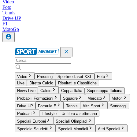
Video
Foto
Tennis
Drive UP
F1
MotoGp
Video
Pressing
Sportmediaset XXL
Foto
Live
Diretta Calcio
Risultati e Classifiche
News Live
Calcio
Coppa Italia
Supercoppa Italiana
Probabili Formazioni
Squadre
Mercato
Motori
Drive UP
Formula E
Tennis
Altri Sport
Sondaggi
Podcast
Lifestyle
Un libro a settimana
Speciali Europei
Speciali Olimpiadi
Speciale Scudetti
Speciali Mondiali
Altri Speciali