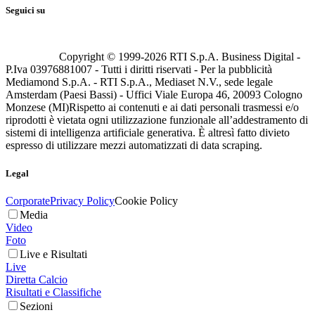
Seguici su
Copyright © 1999-
2026
RTI S.p.A. Business Digital -
P.Iva 03976881007 - Tutti i diritti riservati - Per la pubblicità
Mediamond S.p.A. - RTI S.p.A., Mediaset N.V., sede legale
Amsterdam (Paesi Bassi) - Uffici Viale Europa 46, 20093 Cologno
Monzese (MI)
Rispetto ai contenuti e ai dati personali trasmessi e/o
riprodotti è vietata ogni utilizzazione funzionale all’addestramento di
sistemi di intelligenza artificiale generativa. È altresì fatto divieto
espresso di utilizzare mezzi automatizzati di data scraping.
Legal
Corporate
Privacy Policy
Cookie Policy
Media
Video
Foto
Live e Risultati
Live
Diretta Calcio
Risultati e Classifiche
Sezioni