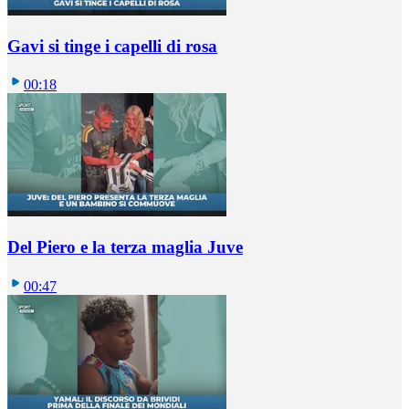
Gavi si tinge i capelli di rosa
00:18
Del Piero e la terza maglia Juve
00:47