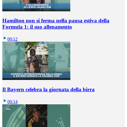
Hamilton non si ferma nella pausa estiva della
Formula 1: il suo allenamento
00:12
Il Bayern celebra la giornata della birra
00:14