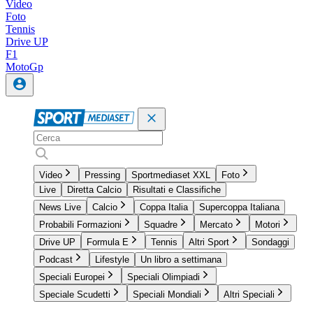
Video
Foto
Tennis
Drive UP
F1
MotoGp
Video
Pressing
Sportmediaset XXL
Foto
Live
Diretta Calcio
Risultati e Classifiche
News Live
Calcio
Coppa Italia
Supercoppa Italiana
Probabili Formazioni
Squadre
Mercato
Motori
Drive UP
Formula E
Tennis
Altri Sport
Sondaggi
Podcast
Lifestyle
Un libro a settimana
Speciali Europei
Speciali Olimpiadi
Speciale Scudetti
Speciali Mondiali
Altri Speciali