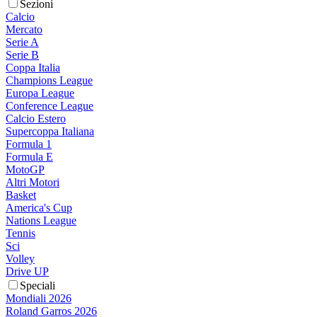
Sezioni
Calcio
Mercato
Serie A
Serie B
Coppa Italia
Champions League
Europa League
Conference League
Calcio Estero
Supercoppa Italiana
Formula 1
Formula E
MotoGP
Altri Motori
Basket
America's Cup
Nations League
Tennis
Sci
Volley
Drive UP
Speciali
Mondiali 2026
Roland Garros 2026