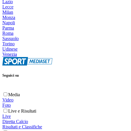
Lazio
Lecce
Milan
Monza
Napoli
Parma
Roma
Sassuolo
Torino
Udinese
Venezia
Seguici su
Media
Video
Foto
Live e Risultati
Live
Diretta Calcio
Risultati e Classifiche