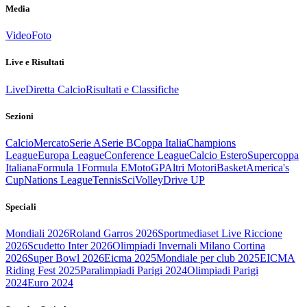
Media
Video
Foto
Live e Risultati
Live
Diretta Calcio
Risultati e Classifiche
Sezioni
Calcio
Mercato
Serie A
Serie B
Coppa Italia
Champions
League
Europa League
Conference League
Calcio Estero
Supercoppa
Italiana
Formula 1
Formula E
MotoGP
Altri Motori
Basket
America's
Cup
Nations League
Tennis
Sci
Volley
Drive UP
Speciali
Mondiali 2026
Roland Garros 2026
Sportmediaset Live Riccione
2026
Scudetto Inter 2026
Olimpiadi Invernali Milano Cortina
2026
Super Bowl 2026
Eicma 2025
Mondiale per club 2025
EICMA
Riding Fest 2025
Paralimpiadi Parigi 2024
Olimpiadi Parigi
2024
Euro 2024