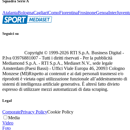
Squadra Serie A
Atalanta
Bologna
Cagliari
Como
Fiorentina
Frosinone
Genoa
Inter
Juvent
Seguici su
Copyright © 1999-
2026
RTI S.p.A. Business Digital -
P.Iva 03976881007 - Tutti i diritti riservati - Per la pubblicità
Mediamond S.p.A. - RTI S.p.A., Mediaset N.V., sede legale
Amsterdam (Paesi Bassi) - Uffici Viale Europa 46, 20093 Cologno
Monzese (MI)
Rispetto ai contenuti e ai dati personali trasmessi e/o
riprodotti è vietata ogni utilizzazione funzionale all’addestramento di
sistemi di intelligenza artificiale generativa. È altresì fatto divieto
espresso di utilizzare mezzi automatizzati di data scraping.
Legal
Corporate
Privacy Policy
Cookie Policy
Media
Video
Foto