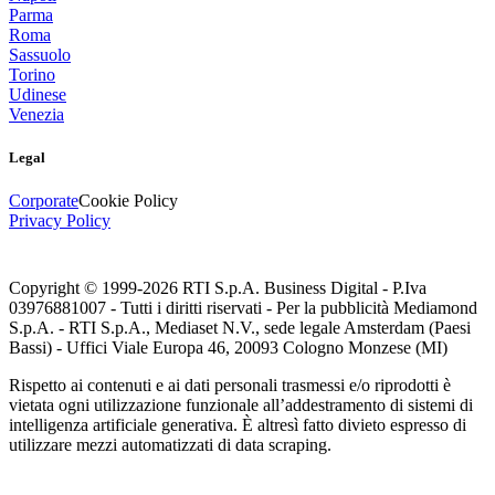
Parma
Roma
Sassuolo
Torino
Udinese
Venezia
Legal
Corporate
Cookie Policy
Privacy Policy
Copyright © 1999-
2026
RTI S.p.A. Business Digital - P.Iva
03976881007 - Tutti i diritti riservati - Per la pubblicità Mediamond
S.p.A. - RTI S.p.A., Mediaset N.V., sede legale Amsterdam (Paesi
Bassi) - Uffici Viale Europa 46, 20093 Cologno Monzese (MI)
Rispetto ai contenuti e ai dati personali trasmessi e/o riprodotti è
vietata ogni utilizzazione funzionale all’addestramento di sistemi di
intelligenza artificiale generativa. È altresì fatto divieto espresso di
utilizzare mezzi automatizzati di data scraping.