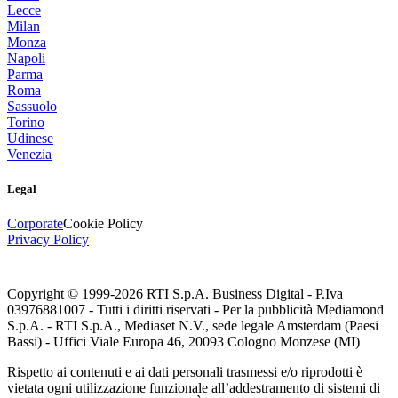
Lecce
Milan
Monza
Napoli
Parma
Roma
Sassuolo
Torino
Udinese
Venezia
Legal
Corporate
Cookie Policy
Privacy Policy
Copyright © 1999-
2026
RTI S.p.A. Business Digital - P.Iva
03976881007 - Tutti i diritti riservati - Per la pubblicità Mediamond
S.p.A. - RTI S.p.A., Mediaset N.V., sede legale Amsterdam (Paesi
Bassi) - Uffici Viale Europa 46, 20093 Cologno Monzese (MI)
Rispetto ai contenuti e ai dati personali trasmessi e/o riprodotti è
vietata ogni utilizzazione funzionale all’addestramento di sistemi di