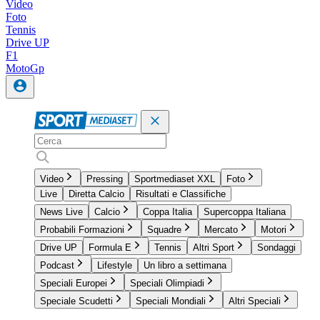
Video
Foto
Tennis
Drive UP
F1
MotoGp
Video
Pressing
Sportmediaset XXL
Foto
Live
Diretta Calcio
Risultati e Classifiche
News Live
Calcio
Coppa Italia
Supercoppa Italiana
Probabili Formazioni
Squadre
Mercato
Motori
Drive UP
Formula E
Tennis
Altri Sport
Sondaggi
Podcast
Lifestyle
Un libro a settimana
Speciali Europei
Speciali Olimpiadi
Speciale Scudetti
Speciali Mondiali
Altri Speciali