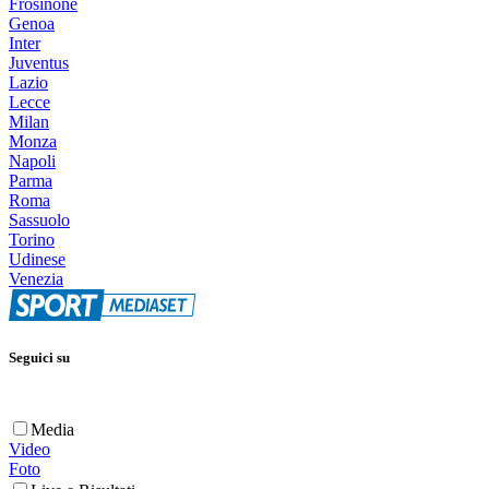
Frosinone
Genoa
Inter
Juventus
Lazio
Lecce
Milan
Monza
Napoli
Parma
Roma
Sassuolo
Torino
Udinese
Venezia
Seguici su
Media
Video
Foto