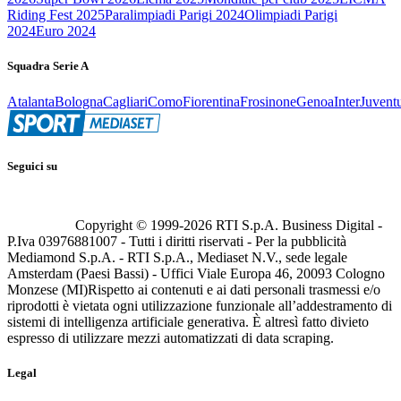
Riding Fest 2025
Paralimpiadi Parigi 2024
Olimpiadi Parigi
2024
Euro 2024
Squadra Serie A
Atalanta
Bologna
Cagliari
Como
Fiorentina
Frosinone
Genoa
Inter
Juvent
Seguici su
Copyright © 1999-
2026
RTI S.p.A. Business Digital -
P.Iva 03976881007 - Tutti i diritti riservati - Per la pubblicità
Mediamond S.p.A. - RTI S.p.A., Mediaset N.V., sede legale
Amsterdam (Paesi Bassi) - Uffici Viale Europa 46, 20093 Cologno
Monzese (MI)
Rispetto ai contenuti e ai dati personali trasmessi e/o
riprodotti è vietata ogni utilizzazione funzionale all’addestramento di
sistemi di intelligenza artificiale generativa. È altresì fatto divieto
espresso di utilizzare mezzi automatizzati di data scraping.
Legal