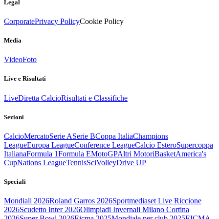
Legal
Corporate
Privacy Policy
Cookie Policy
Media
Video
Foto
Live e Risultati
Live
Diretta Calcio
Risultati e Classifiche
Sezioni
Calcio
Mercato
Serie A
Serie B
Coppa Italia
Champions
League
Europa League
Conference League
Calcio Estero
Supercoppa
Italiana
Formula 1
Formula E
MotoGP
Altri Motori
Basket
America's
Cup
Nations League
Tennis
Sci
Volley
Drive UP
Speciali
Mondiali 2026
Roland Garros 2026
Sportmediaset Live Riccione
2026
Scudetto Inter 2026
Olimpiadi Invernali Milano Cortina
2026
Super Bowl 2026
Eicma 2025
Mondiale per club 2025
EICMA