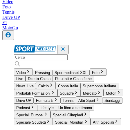
Video
Foto
Tennis
Drive UP
F1
MotoGp
Video
Pressing
Sportmediaset XXL
Foto
Live
Diretta Calcio
Risultati e Classifiche
News Live
Calcio
Coppa Italia
Supercoppa Italiana
Probabili Formazioni
Squadre
Mercato
Motori
Drive UP
Formula E
Tennis
Altri Sport
Sondaggi
Podcast
Lifestyle
Un libro a settimana
Speciali Europei
Speciali Olimpiadi
Speciale Scudetti
Speciali Mondiali
Altri Speciali