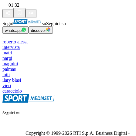
01:32
Segui
su
Seguici su
whatsapp
discover
roberto alessi
intervista
matri
nargi
magnini
palmas
totti
ilary blasi
vieri
caracciolo
Seguici su
Copyright © 1999-
2026
RTI S.p.A. Business Digital -