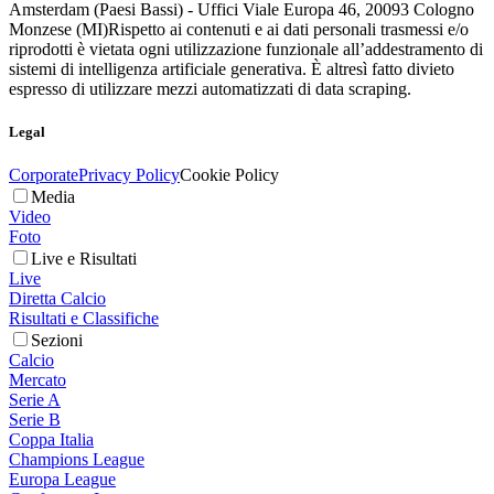
Amsterdam (Paesi Bassi) - Uffici Viale Europa 46, 20093 Cologno
Monzese (MI)
Rispetto ai contenuti e ai dati personali trasmessi e/o
riprodotti è vietata ogni utilizzazione funzionale all’addestramento di
sistemi di intelligenza artificiale generativa. È altresì fatto divieto
espresso di utilizzare mezzi automatizzati di data scraping.
Legal
Corporate
Privacy Policy
Cookie Policy
Media
Video
Foto
Live e Risultati
Live
Diretta Calcio
Risultati e Classifiche
Sezioni
Calcio
Mercato
Serie A
Serie B
Coppa Italia
Champions League
Europa League