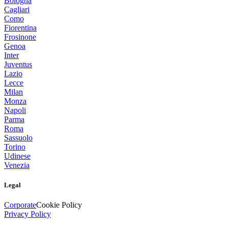
Bologna
Cagliari
Como
Fiorentina
Frosinone
Genoa
Inter
Juventus
Lazio
Lecce
Milan
Monza
Napoli
Parma
Roma
Sassuolo
Torino
Udinese
Venezia
Legal
Corporate
Cookie Policy
Privacy Policy