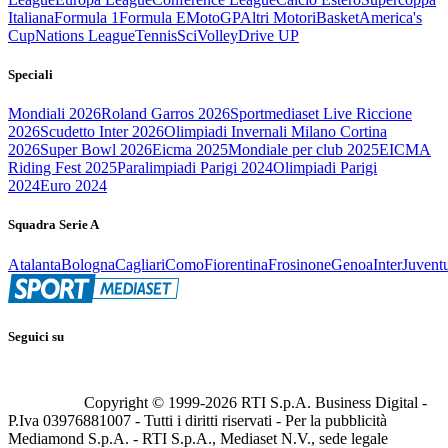
Italiana
Formula 1
Formula E
MotoGP
Altri Motori
Basket
America's
Cup
Nations League
Tennis
Sci
Volley
Drive UP
Speciali
Mondiali 2026
Roland Garros 2026
Sportmediaset Live Riccione
2026
Scudetto Inter 2026
Olimpiadi Invernali Milano Cortina
2026
Super Bowl 2026
Eicma 2025
Mondiale per club 2025
EICMA
Riding Fest 2025
Paralimpiadi Parigi 2024
Olimpiadi Parigi
2024
Euro 2024
Squadra Serie A
Atalanta
Bologna
Cagliari
Como
Fiorentina
Frosinone
Genoa
Inter
Juvent
Seguici su
Copyright © 1999-
2026
RTI S.p.A. Business Digital -
P.Iva 03976881007 - Tutti i diritti riservati - Per la pubblicità
Mediamond S.p.A. - RTI S.p.A., Mediaset N.V., sede legale