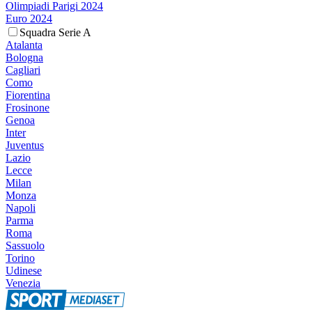
Olimpiadi Parigi 2024
Euro 2024
Squadra Serie A
Atalanta
Bologna
Cagliari
Como
Fiorentina
Frosinone
Genoa
Inter
Juventus
Lazio
Lecce
Milan
Monza
Napoli
Parma
Roma
Sassuolo
Torino
Udinese
Venezia