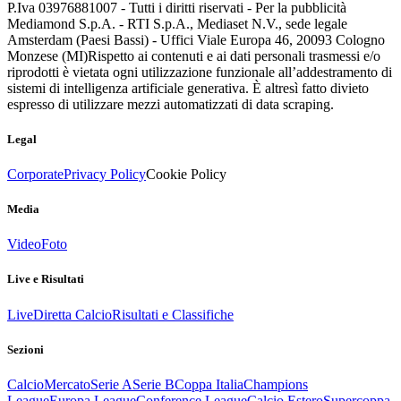
P.Iva 03976881007 - Tutti i diritti riservati - Per la pubblicità
Mediamond S.p.A. - RTI S.p.A., Mediaset N.V., sede legale
Amsterdam (Paesi Bassi) - Uffici Viale Europa 46, 20093 Cologno
Monzese (MI)
Rispetto ai contenuti e ai dati personali trasmessi e/o
riprodotti è vietata ogni utilizzazione funzionale all’addestramento di
sistemi di intelligenza artificiale generativa. È altresì fatto divieto
espresso di utilizzare mezzi automatizzati di data scraping.
Legal
Corporate
Privacy Policy
Cookie Policy
Media
Video
Foto
Live e Risultati
Live
Diretta Calcio
Risultati e Classifiche
Sezioni
Calcio
Mercato
Serie A
Serie B
Coppa Italia
Champions
League
Europa League
Conference League
Calcio Estero
Supercoppa