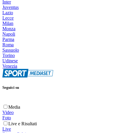
Inter
Juventus
Lazio
Lecce
Milan
Monza
Napoli
Parma
Roma
Sassuolo
Torino
Udinese
Venezia
Seguici su
Media
Video
Foto
Live e Risultati
Live