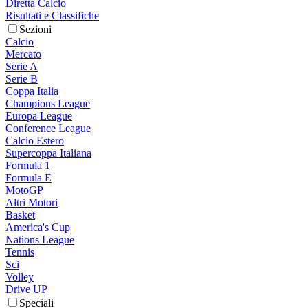
Diretta Calcio
Risultati e Classifiche
Sezioni
Calcio
Mercato
Serie A
Serie B
Coppa Italia
Champions League
Europa League
Conference League
Calcio Estero
Supercoppa Italiana
Formula 1
Formula E
MotoGP
Altri Motori
Basket
America's Cup
Nations League
Tennis
Sci
Volley
Drive UP
Speciali