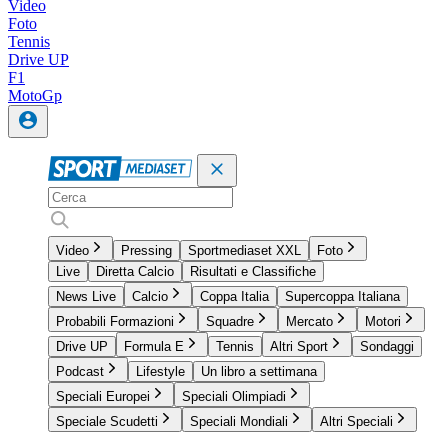
Video
Foto
Tennis
Drive UP
F1
MotoGp
Video
Pressing
Sportmediaset XXL
Foto
Live
Diretta Calcio
Risultati e Classifiche
News Live
Calcio
Coppa Italia
Supercoppa Italiana
Probabili Formazioni
Squadre
Mercato
Motori
Drive UP
Formula E
Tennis
Altri Sport
Sondaggi
Podcast
Lifestyle
Un libro a settimana
Speciali Europei
Speciali Olimpiadi
Speciale Scudetti
Speciali Mondiali
Altri Speciali