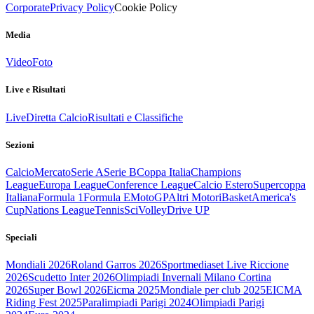
Corporate
Privacy Policy
Cookie Policy
Media
Video
Foto
Live e Risultati
Live
Diretta Calcio
Risultati e Classifiche
Sezioni
Calcio
Mercato
Serie A
Serie B
Coppa Italia
Champions
League
Europa League
Conference League
Calcio Estero
Supercoppa
Italiana
Formula 1
Formula E
MotoGP
Altri Motori
Basket
America's
Cup
Nations League
Tennis
Sci
Volley
Drive UP
Speciali
Mondiali 2026
Roland Garros 2026
Sportmediaset Live Riccione
2026
Scudetto Inter 2026
Olimpiadi Invernali Milano Cortina
2026
Super Bowl 2026
Eicma 2025
Mondiale per club 2025
EICMA
Riding Fest 2025
Paralimpiadi Parigi 2024
Olimpiadi Parigi