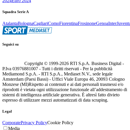
2024
Euro 2024
Squadra Serie A
Atalanta
Bologna
Cagliari
Como
Fiorentina
Frosinone
Genoa
Inter
Juvent
Seguici su
Copyright © 1999-
2026
RTI S.p.A. Business Digital -
P.Iva 03976881007 - Tutti i diritti riservati - Per la pubblicità
Mediamond S.p.A. - RTI S.p.A., Mediaset N.V., sede legale
Amsterdam (Paesi Bassi) - Uffici Viale Europa 46, 20093 Cologno
Monzese (MI)
Rispetto ai contenuti e ai dati personali trasmessi e/o
riprodotti è vietata ogni utilizzazione funzionale all’addestramento di
sistemi di intelligenza artificiale generativa. È altresì fatto divieto
espresso di utilizzare mezzi automatizzati di data scraping.
Legal
Corporate
Privacy Policy
Cookie Policy
Media