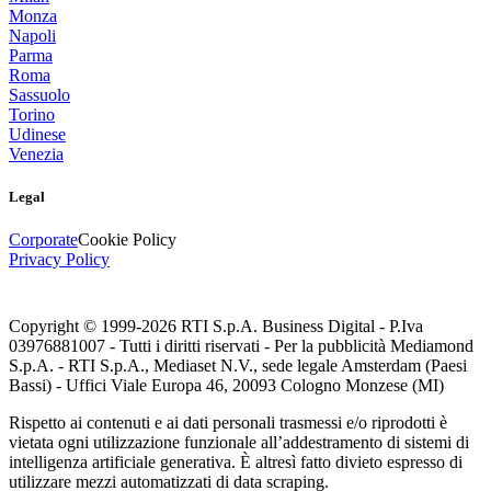
Monza
Napoli
Parma
Roma
Sassuolo
Torino
Udinese
Venezia
Legal
Corporate
Cookie Policy
Privacy Policy
Copyright © 1999-
2026
RTI S.p.A. Business Digital - P.Iva
03976881007 - Tutti i diritti riservati - Per la pubblicità Mediamond
S.p.A. - RTI S.p.A., Mediaset N.V., sede legale Amsterdam (Paesi
Bassi) - Uffici Viale Europa 46, 20093 Cologno Monzese (MI)
Rispetto ai contenuti e ai dati personali trasmessi e/o riprodotti è
vietata ogni utilizzazione funzionale all’addestramento di sistemi di
intelligenza artificiale generativa. È altresì fatto divieto espresso di
utilizzare mezzi automatizzati di data scraping.