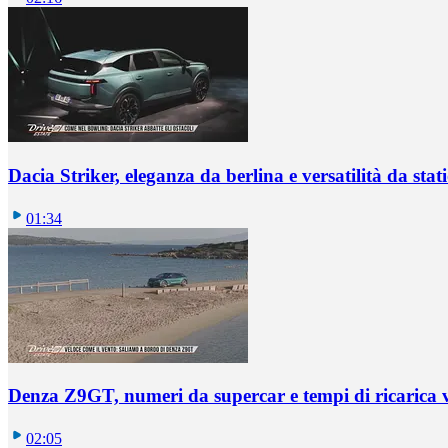
Dacia Striker, eleganza da berlina e versatilità da sta
01:34
Denza Z9GT, numeri da supercar e tempi di ricarica v
02:05