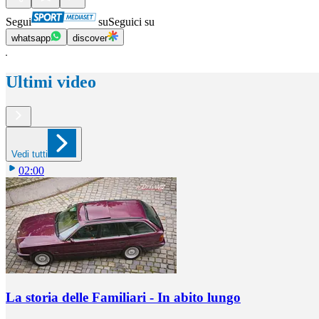
Segui
su
Seguici su
whatsapp
discover
Ultimi video
Vedi tutti
02:00
La storia delle Familiari - In abito lungo