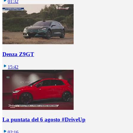
01:32
Denza Z9GT
15:42
La puntata del 6 agosto #DriveUp
02:16