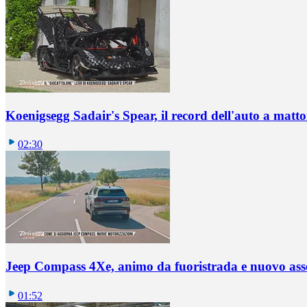
Koenigsegg Sadair's Spear, il record dell'auto a matto
02:30
Jeep Compass 4Xe, animo da fuoristrada e nuovo ass
01:52