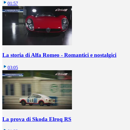
01:57
La storia di Alfa Romeo - Romantici e nostalgici
03:05
La prova di Skoda Elroq RS