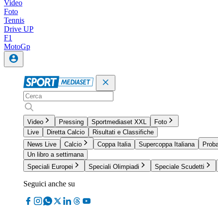
Video
Foto
Tennis
Drive UP
F1
MotoGp
Video
Pressing
Sportmediaset XXL
Foto
Live
Diretta Calcio
Risultati e Classifiche
News Live
Calcio
Coppa Italia
Supercoppa Italiana
Proba
Un libro a settimana
Speciali Europei
Speciali Olimpiadi
Speciale Scudetti
Seguici anche su