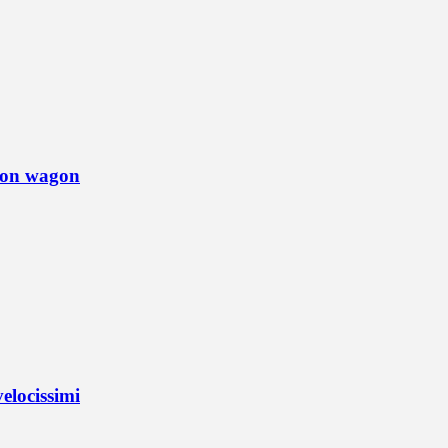
tion wagon
elocissimi