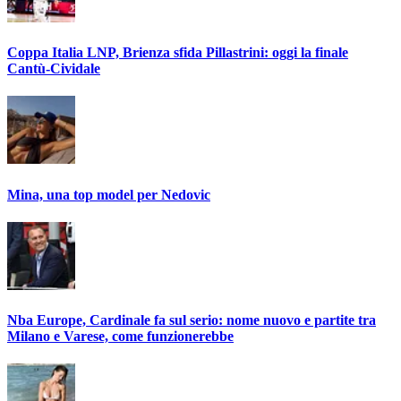
Coppa Italia LNP, Brienza sfida Pillastrini: oggi la finale
Cantù-Cividale
Mina, una top model per Nedovic
Nba Europe, Cardinale fa sul serio: nome nuovo e partite tra
Milano e Varese, come funzionerebbe