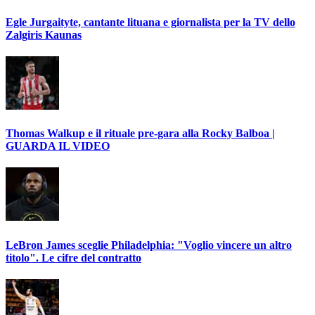
Egle Jurgaityte, cantante lituana e giornalista per la TV dello
Zalgiris Kaunas
Thomas Walkup e il rituale pre-gara alla Rocky Balboa |
GUARDA IL VIDEO
LeBron James sceglie Philadelphia: "Voglio vincere un altro
titolo". Le cifre del contratto