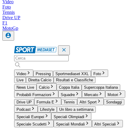
Video
Foto
Tennis
Drive UP
F1
MotoGp
Video
Pressing
Sportmediaset XXL
Foto
Live
Diretta Calcio
Risultati e Classifiche
News Live
Calcio
Coppa Italia
Supercoppa Italiana
Probabili Formazioni
Squadre
Mercato
Motori
Drive UP
Formula E
Tennis
Altri Sport
Sondaggi
Podcast
Lifestyle
Un libro a settimana
Speciali Europei
Speciali Olimpiadi
Speciale Scudetti
Speciali Mondiali
Altri Speciali