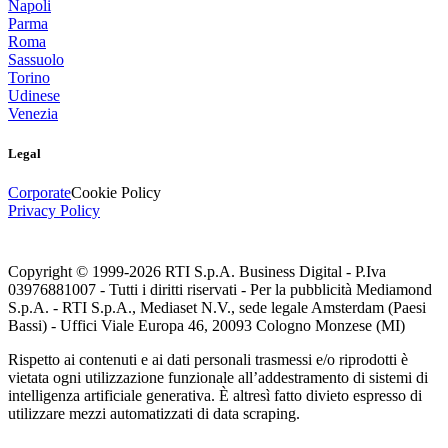
Napoli
Parma
Roma
Sassuolo
Torino
Udinese
Venezia
Legal
Corporate
Cookie Policy
Privacy Policy
Copyright © 1999-
2026
RTI S.p.A. Business Digital - P.Iva
03976881007 - Tutti i diritti riservati - Per la pubblicità Mediamond
S.p.A. - RTI S.p.A., Mediaset N.V., sede legale Amsterdam (Paesi
Bassi) - Uffici Viale Europa 46, 20093 Cologno Monzese (MI)
Rispetto ai contenuti e ai dati personali trasmessi e/o riprodotti è
vietata ogni utilizzazione funzionale all’addestramento di sistemi di
intelligenza artificiale generativa. È altresì fatto divieto espresso di
utilizzare mezzi automatizzati di data scraping.