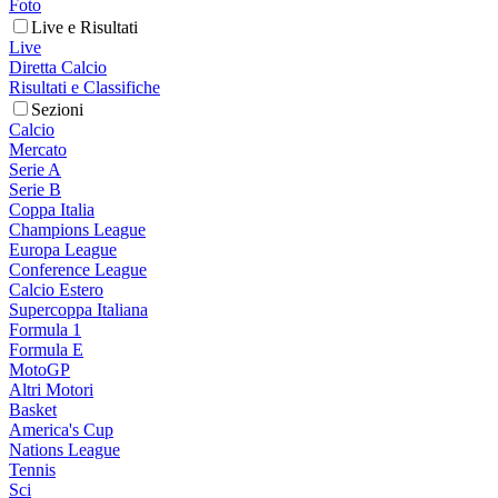
Foto
Live e Risultati
Live
Diretta Calcio
Risultati e Classifiche
Sezioni
Calcio
Mercato
Serie A
Serie B
Coppa Italia
Champions League
Europa League
Conference League
Calcio Estero
Supercoppa Italiana
Formula 1
Formula E
MotoGP
Altri Motori
Basket
America's Cup
Nations League
Tennis
Sci