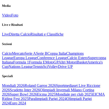
Media
Video
Foto
Live e Risultati
Live
Diretta Calcio
Risultati e Classifiche
Sezioni
Calcio
Mercato
Serie A
Serie B
Coppa Italia
Champions
League
Europa League
Conference League
Calcio Estero
Supercoppa
Italiana
Formula 1
Formula E
MotoGP
Altri Motori
Basket
America's
Cup
Nations League
Tennis
Sci
Volley
Drive UP
Speciali
Mondiali 2026
Roland Garros 2026
Sportmediaset Live Riccione
2026
Scudetto Inter 2026
Olimpiadi Invernali Milano Cortina
2026
Super Bowl 2026
Eicma 2025
Mondiale per club 2025
EICMA
Riding Fest 2025
Paralimpiadi Parigi 2024
Olimpiadi Parigi
2024
Euro 2024