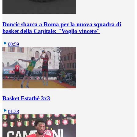
Doncic sbarca a Roma per la nuova squadra di
basket della Capitale: "Voglio vincere"
00:59
Basket Estathè 3x3
01:28