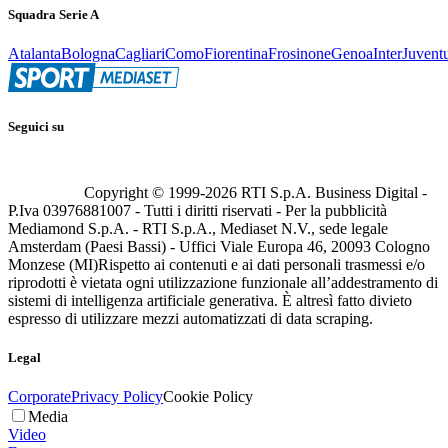
Squadra Serie A
Atalanta
Bologna
Cagliari
Como
Fiorentina
Frosinone
Genoa
Inter
Juvent
Seguici su
Copyright © 1999-
2026
RTI S.p.A. Business Digital -
P.Iva 03976881007 - Tutti i diritti riservati - Per la pubblicità
Mediamond S.p.A. - RTI S.p.A., Mediaset N.V., sede legale
Amsterdam (Paesi Bassi) - Uffici Viale Europa 46, 20093 Cologno
Monzese (MI)
Rispetto ai contenuti e ai dati personali trasmessi e/o
riprodotti è vietata ogni utilizzazione funzionale all’addestramento di
sistemi di intelligenza artificiale generativa. È altresì fatto divieto
espresso di utilizzare mezzi automatizzati di data scraping.
Legal
Corporate
Privacy Policy
Cookie Policy
Media
Video