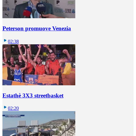
Peterson promuove Venezia
02:38
Estathè 3X3 streetbasket
02:20