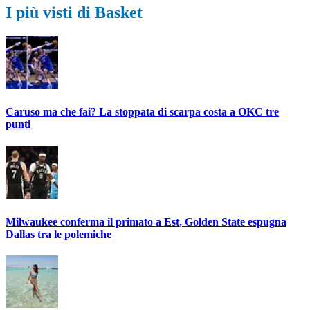
I più visti di Basket
Caruso ma che fai? La stoppata di scarpa costa a OKC tre
punti
Milwaukee conferma il primato a Est, Golden State espugna
Dallas tra le polemiche