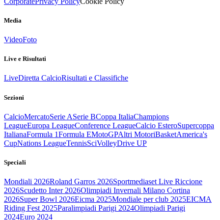
Corporate
Privacy Policy
Cookie Policy
Media
Video
Foto
Live e Risultati
Live
Diretta Calcio
Risultati e Classifiche
Sezioni
Calcio
Mercato
Serie A
Serie B
Coppa Italia
Champions
League
Europa League
Conference League
Calcio Estero
Supercoppa
Italiana
Formula 1
Formula E
MotoGP
Altri Motori
Basket
America's
Cup
Nations League
Tennis
Sci
Volley
Drive UP
Speciali
Mondiali 2026
Roland Garros 2026
Sportmediaset Live Riccione
2026
Scudetto Inter 2026
Olimpiadi Invernali Milano Cortina
2026
Super Bowl 2026
Eicma 2025
Mondiale per club 2025
EICMA
Riding Fest 2025
Paralimpiadi Parigi 2024
Olimpiadi Parigi
2024
Euro 2024