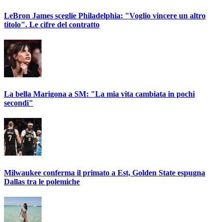
LeBron James sceglie Philadelphia: "Voglio vincere un altro
titolo". Le cifre del contratto
La bella Marigona a SM: "La mia vita cambiata in pochi
secondi"
Milwaukee conferma il primato a Est, Golden State espugna
Dallas tra le polemiche