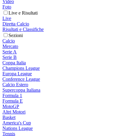
Video
Foto
Live e Risultati
Live
Diretta Calcio
Risultati e Classifiche
Sezioni
Calcio
Mercato
Serie A
Serie B
Coppa Italia
Champions League
Europa League
Conference League
Calcio Estero
Supercoppa Italiana
Formula 1
Formula E
MotoGP
Altri Motori
Basket
America's Cup
Nations League
Tennis