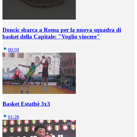
Doncic sbarca a Roma per la nuova squadra di
basket della Capitale: "Voglio vincere"
00:59
Basket Estathè 3x3
01:28