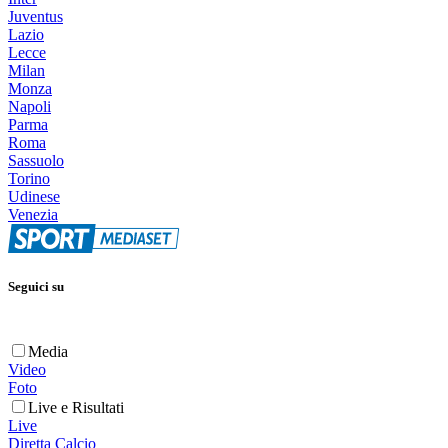
Juventus
Lazio
Lecce
Milan
Monza
Napoli
Parma
Roma
Sassuolo
Torino
Udinese
Venezia
Seguici su
Media
Video
Foto
Live e Risultati
Live
Diretta Calcio