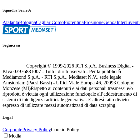
Squadra Serie A
Atalanta
Bologna
Cagliari
Como
Fiorentina
Frosinone
Genoa
Inter
Juvent
Seguici su
Copyright © 1999-
2026
RTI S.p.A. Business Digital -
P.Iva 03976881007 - Tutti i diritti riservati - Per la pubblicità
Mediamond S.p.A. - RTI S.p.A., Mediaset N.V., sede legale
Amsterdam (Paesi Bassi) - Uffici Viale Europa 46, 20093 Cologno
Monzese (MI)
Rispetto ai contenuti e ai dati personali trasmessi e/o
riprodotti è vietata ogni utilizzazione funzionale all’addestramento di
sistemi di intelligenza artificiale generativa. È altresì fatto divieto
espresso di utilizzare mezzi automatizzati di data scraping.
Legal
Corporate
Privacy Policy
Cookie Policy
Media