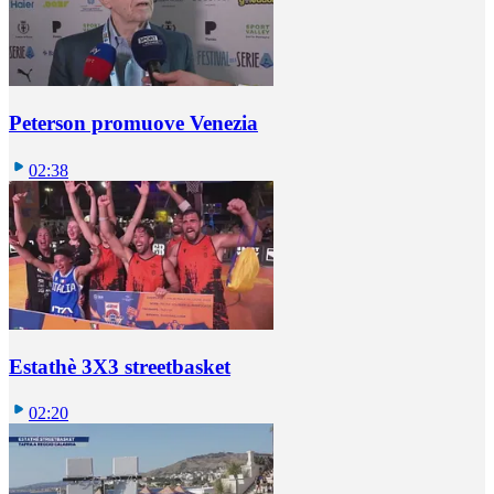
Peterson promuove Venezia
02:38
Estathè 3X3 streetbasket
02:20