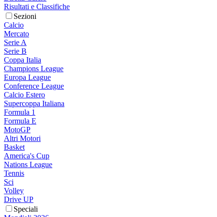
Risultati e Classifiche
Sezioni
Calcio
Mercato
Serie A
Serie B
Coppa Italia
Champions League
Europa League
Conference League
Calcio Estero
Supercoppa Italiana
Formula 1
Formula E
MotoGP
Altri Motori
Basket
America's Cup
Nations League
Tennis
Sci
Volley
Drive UP
Speciali