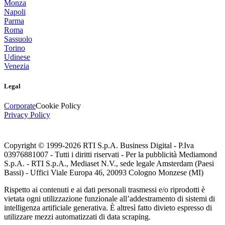
Monza
Napoli
Parma
Roma
Sassuolo
Torino
Udinese
Venezia
Legal
Corporate
Cookie Policy
Privacy Policy
Copyright © 1999-
2026
RTI S.p.A. Business Digital - P.Iva
03976881007 - Tutti i diritti riservati - Per la pubblicità Mediamond
S.p.A. - RTI S.p.A., Mediaset N.V., sede legale Amsterdam (Paesi
Bassi) - Uffici Viale Europa 46, 20093 Cologno Monzese (MI)
Rispetto ai contenuti e ai dati personali trasmessi e/o riprodotti è
vietata ogni utilizzazione funzionale all’addestramento di sistemi di
intelligenza artificiale generativa. È altresì fatto divieto espresso di
utilizzare mezzi automatizzati di data scraping.