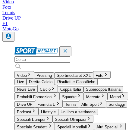
Video
Foto
Tennis
Drive UP
F1
MotoGp
Video
Pressing
Sportmediaset XXL
Foto
Live
Diretta Calcio
Risultati e Classifiche
News Live
Calcio
Coppa Italia
Supercoppa Italiana
Probabili Formazioni
Squadre
Mercato
Motori
Drive UP
Formula E
Tennis
Altri Sport
Sondaggi
Podcast
Lifestyle
Un libro a settimana
Speciali Europei
Speciali Olimpiadi
Speciale Scudetti
Speciali Mondiali
Altri Speciali