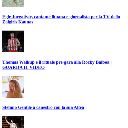
Egle Jurgaityte, cantante lituana e giornalista per la TV dello
Zalgiris Kaunas
Thomas Walkup e il rituale pre-gara alla Rocky Balboa |
GUARDA IL VIDEO
Stefano Gentile a canestro con la sua Altea