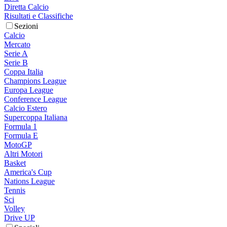
Diretta Calcio
Risultati e Classifiche
Sezioni
Calcio
Mercato
Serie A
Serie B
Coppa Italia
Champions League
Europa League
Conference League
Calcio Estero
Supercoppa Italiana
Formula 1
Formula E
MotoGP
Altri Motori
Basket
America's Cup
Nations League
Tennis
Sci
Volley
Drive UP