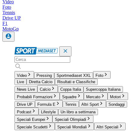
Video
Foto
Tennis
Drive UP
F1
MotoGp
Video
Pressing
Sportmediaset XXL
Foto
Live
Diretta Calcio
Risultati e Classifiche
News Live
Calcio
Coppa Italia
Supercoppa Italiana
Probabili Formazioni
Squadre
Mercato
Motori
Drive UP
Formula E
Tennis
Altri Sport
Sondaggi
Podcast
Lifestyle
Un libro a settimana
Speciali Europei
Speciali Olimpiadi
Speciale Scudetti
Speciali Mondiali
Altri Speciali