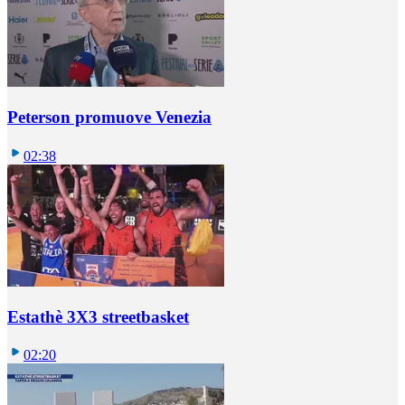
Peterson promuove Venezia
02:38
Estathè 3X3 streetbasket
02:20