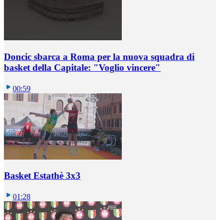
Doncic sbarca a Roma per la nuova squadra di
basket della Capitale: "Voglio vincere"
00:59
Basket Estathè 3x3
01:28