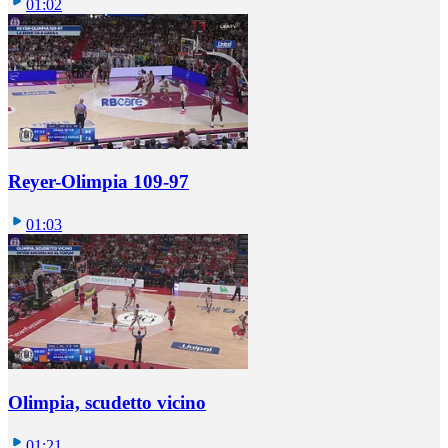
01:02
Reyer-Olimpia 109-97
01:03
Olimpia, scudetto vicino
01:21