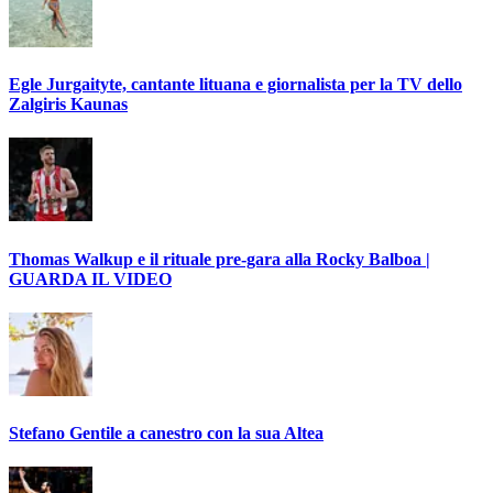
Egle Jurgaityte, cantante lituana e giornalista per la TV dello
Zalgiris Kaunas
Thomas Walkup e il rituale pre-gara alla Rocky Balboa |
GUARDA IL VIDEO
Stefano Gentile a canestro con la sua Altea