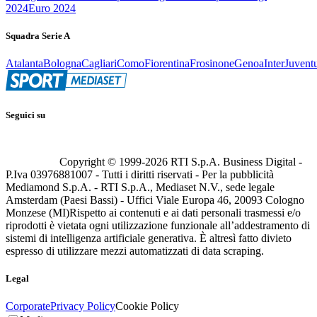
2024
Euro 2024
Squadra Serie A
Atalanta
Bologna
Cagliari
Como
Fiorentina
Frosinone
Genoa
Inter
Juvent
Seguici su
Copyright © 1999-
2026
RTI S.p.A. Business Digital -
P.Iva 03976881007 - Tutti i diritti riservati - Per la pubblicità
Mediamond S.p.A. - RTI S.p.A., Mediaset N.V., sede legale
Amsterdam (Paesi Bassi) - Uffici Viale Europa 46, 20093 Cologno
Monzese (MI)
Rispetto ai contenuti e ai dati personali trasmessi e/o
riprodotti è vietata ogni utilizzazione funzionale all’addestramento di
sistemi di intelligenza artificiale generativa. È altresì fatto divieto
espresso di utilizzare mezzi automatizzati di data scraping.
Legal
Corporate
Privacy Policy
Cookie Policy