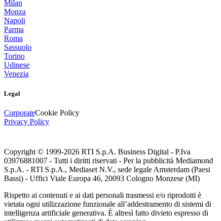
Milan
Monza
Napoli
Parma
Roma
Sassuolo
Torino
Udinese
Venezia
Legal
Corporate
Cookie Policy
Privacy Policy
Copyright © 1999-
2026
RTI S.p.A. Business Digital - P.Iva
03976881007 - Tutti i diritti riservati - Per la pubblicità Mediamond
S.p.A. - RTI S.p.A., Mediaset N.V., sede legale Amsterdam (Paesi
Bassi) - Uffici Viale Europa 46, 20093 Cologno Monzese (MI)
Rispetto ai contenuti e ai dati personali trasmessi e/o riprodotti è
vietata ogni utilizzazione funzionale all’addestramento di sistemi di
intelligenza artificiale generativa. È altresì fatto divieto espresso di