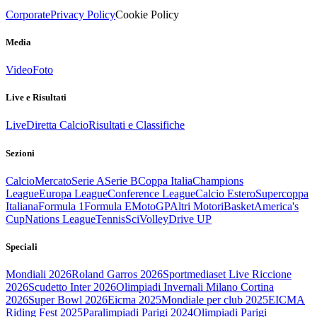
Corporate
Privacy Policy
Cookie Policy
Media
Video
Foto
Live e Risultati
Live
Diretta Calcio
Risultati e Classifiche
Sezioni
Calcio
Mercato
Serie A
Serie B
Coppa Italia
Champions
League
Europa League
Conference League
Calcio Estero
Supercoppa
Italiana
Formula 1
Formula E
MotoGP
Altri Motori
Basket
America's
Cup
Nations League
Tennis
Sci
Volley
Drive UP
Speciali
Mondiali 2026
Roland Garros 2026
Sportmediaset Live Riccione
2026
Scudetto Inter 2026
Olimpiadi Invernali Milano Cortina
2026
Super Bowl 2026
Eicma 2025
Mondiale per club 2025
EICMA
Riding Fest 2025
Paralimpiadi Parigi 2024
Olimpiadi Parigi