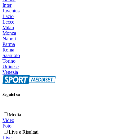
Inter
Juventus
Lazio
Lecce
Milan
Monza
Napoli
Parma
Roma
Sassuolo
Torino
Udinese
Venezia
Seguici su
Media
Video
Foto
Live e Risultati
Live