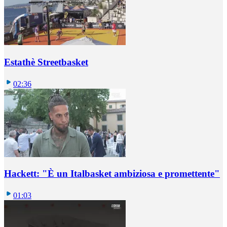
Estathè Streetbasket
02:36
Hackett: "È un Italbasket ambiziosa e promettente"
01:03