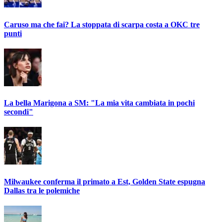
Caruso ma che fai? La stoppata di scarpa costa a OKC tre
punti
La bella Marigona a SM: "La mia vita cambiata in pochi
secondi"
Milwaukee conferma il primato a Est, Golden State espugna
Dallas tra le polemiche