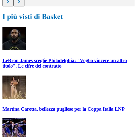
I più visti di Basket
LeBron James sceglie Philadelphia: "Voglio vincere un altro
titolo". Le cifre del contratto
Martina Caretta, bellezza pugliese per la Coppa Italia LNP