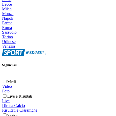
Lecce
Milan
Monza
Napoli
Parma
Roma
Sassuolo
Torino
Udinese
Venezia
Seguici su
Media
Video
Foto
Live e Risultati
Live
Diretta Calcio
Risultati e Classifiche
Sezioni