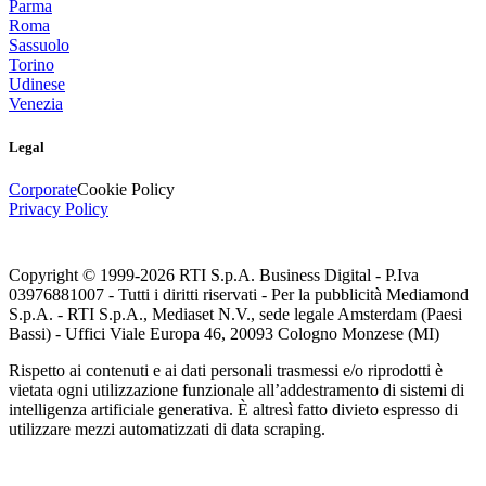
Parma
Roma
Sassuolo
Torino
Udinese
Venezia
Legal
Corporate
Cookie Policy
Privacy Policy
Copyright © 1999-
2026
RTI S.p.A. Business Digital - P.Iva
03976881007 - Tutti i diritti riservati - Per la pubblicità Mediamond
S.p.A. - RTI S.p.A., Mediaset N.V., sede legale Amsterdam (Paesi
Bassi) - Uffici Viale Europa 46, 20093 Cologno Monzese (MI)
Rispetto ai contenuti e ai dati personali trasmessi e/o riprodotti è
vietata ogni utilizzazione funzionale all’addestramento di sistemi di
intelligenza artificiale generativa. È altresì fatto divieto espresso di
utilizzare mezzi automatizzati di data scraping.