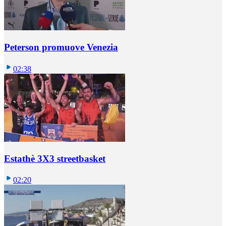
Peterson promuove Venezia
02:38
Estathè 3X3 streetbasket
02:20