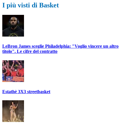
I più visti di Basket
LeBron James sceglie Philadelphia: "Voglio vincere un altro
titolo". Le cifre del contratto
Estathè 3X3 streetbasket