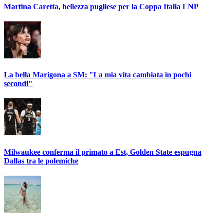
Martina Caretta, bellezza pugliese per la Coppa Italia LNP
La bella Marigona a SM: "La mia vita cambiata in pochi
secondi"
Milwaukee conferma il primato a Est, Golden State espugna
Dallas tra le polemiche