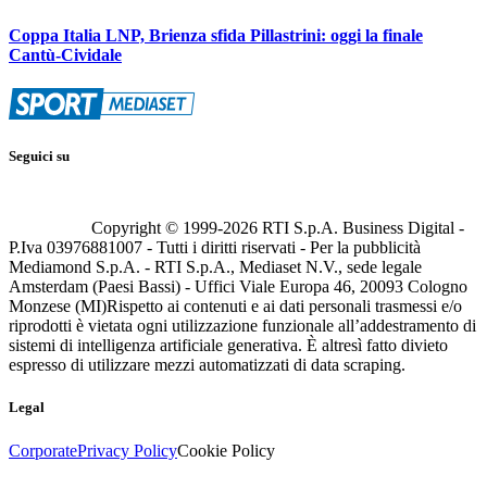
Coppa Italia LNP, Brienza sfida Pillastrini: oggi la finale
Cantù-Cividale
Seguici su
Copyright © 1999-
2026
RTI S.p.A. Business Digital -
P.Iva 03976881007 - Tutti i diritti riservati - Per la pubblicità
Mediamond S.p.A. - RTI S.p.A., Mediaset N.V., sede legale
Amsterdam (Paesi Bassi) - Uffici Viale Europa 46, 20093 Cologno
Monzese (MI)
Rispetto ai contenuti e ai dati personali trasmessi e/o
riprodotti è vietata ogni utilizzazione funzionale all’addestramento di
sistemi di intelligenza artificiale generativa. È altresì fatto divieto
espresso di utilizzare mezzi automatizzati di data scraping.
Legal
Corporate
Privacy Policy
Cookie Policy