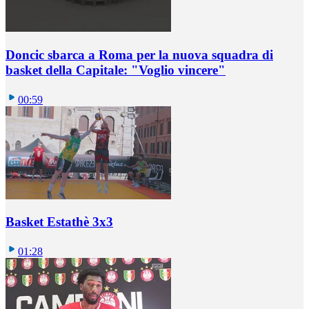
Doncic sbarca a Roma per la nuova squadra di
basket della Capitale: "Voglio vincere"
00:59
Basket Estathè 3x3
01:28