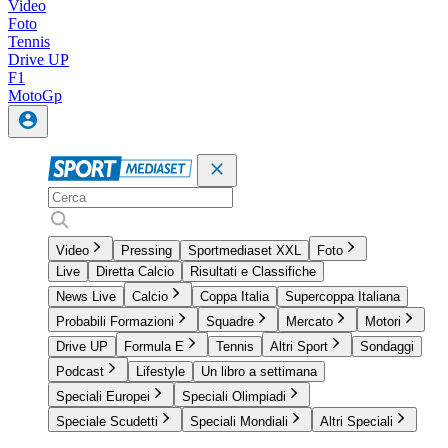
Video
Foto
Tennis
Drive UP
F1
MotoGp
Video
Pressing
Sportmediaset XXL
Foto
Live
Diretta Calcio
Risultati e Classifiche
News Live
Calcio
Coppa Italia
Supercoppa Italiana
Probabili Formazioni
Squadre
Mercato
Motori
Drive UP
Formula E
Tennis
Altri Sport
Sondaggi
Podcast
Lifestyle
Un libro a settimana
Speciali Europei
Speciali Olimpiadi
Speciale Scudetti
Speciali Mondiali
Altri Speciali