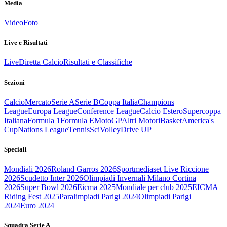
Media
Video
Foto
Live e Risultati
Live
Diretta Calcio
Risultati e Classifiche
Sezioni
Calcio
Mercato
Serie A
Serie B
Coppa Italia
Champions
League
Europa League
Conference League
Calcio Estero
Supercoppa
Italiana
Formula 1
Formula E
MotoGP
Altri Motori
Basket
America's
Cup
Nations League
Tennis
Sci
Volley
Drive UP
Speciali
Mondiali 2026
Roland Garros 2026
Sportmediaset Live Riccione
2026
Scudetto Inter 2026
Olimpiadi Invernali Milano Cortina
2026
Super Bowl 2026
Eicma 2025
Mondiale per club 2025
EICMA
Riding Fest 2025
Paralimpiadi Parigi 2024
Olimpiadi Parigi
2024
Euro 2024
Squadra Serie A