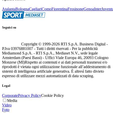
Atalanta
Bologna
Cagliari
Como
Fiorentina
Frosinone
Genoa
Inter
Juvent
Seguici su
Copyright © 1999-
2026
RTI S.p.A. Business Digital -
P.Iva 03976881007 - Tutti i diritti riservati - Per la pubblicità
Mediamond S.p.A. - RTI S.p.A., Mediaset N.V., sede legale
Amsterdam (Paesi Bassi) - Uffici Viale Europa 46, 20093 Cologno
Monzese (MI)
Rispetto ai contenuti e ai dati personali trasmessi e/o
riprodotti è vietata ogni utilizzazione funzionale all’addestramento di
sistemi di intelligenza artificiale generativa. È altresì fatto divieto
espresso di utilizzare mezzi automatizzati di data scraping.
Legal
Corporate
Privacy Policy
Cookie Policy
Media
Video
Foto