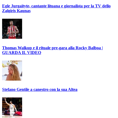
Egle Jurgaityte, cantante lituana e giornalista per la TV dello
Zalgiris Kaunas
Thomas Walkup e il rituale pre-gara alla Rocky Balboa |
GUARDA IL VIDEO
Stefano Gentile a canestro con la sua Altea