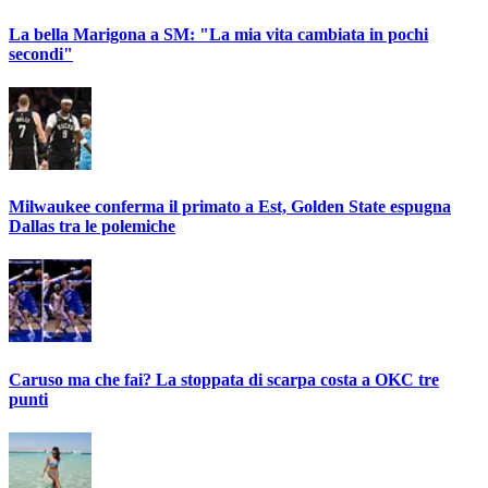
La bella Marigona a SM: "La mia vita cambiata in pochi
secondi"
Milwaukee conferma il primato a Est, Golden State espugna
Dallas tra le polemiche
Caruso ma che fai? La stoppata di scarpa costa a OKC tre
punti