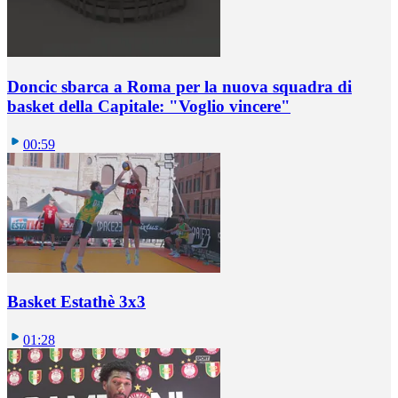
Doncic sbarca a Roma per la nuova squadra di
basket della Capitale: "Voglio vincere"
00:59
Basket Estathè 3x3
01:28