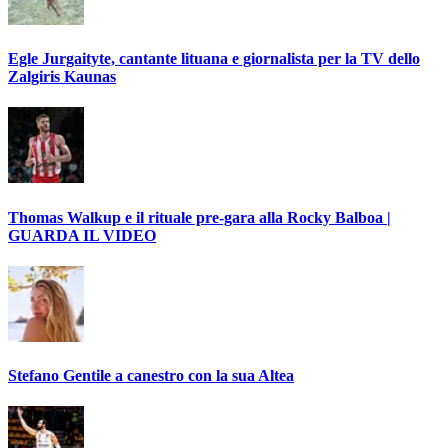
Egle Jurgaityte, cantante lituana e giornalista per la TV dello
Zalgiris Kaunas
Thomas Walkup e il rituale pre-gara alla Rocky Balboa |
GUARDA IL VIDEO
Stefano Gentile a canestro con la sua Altea