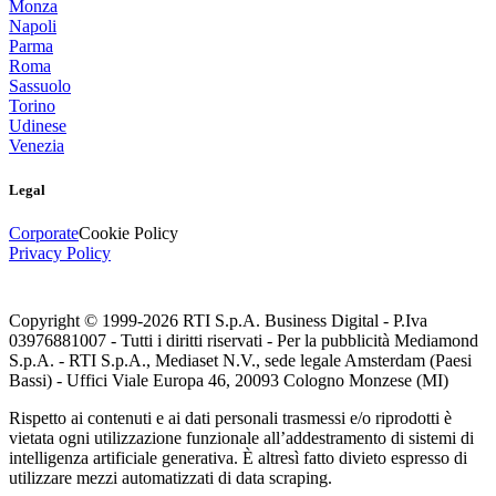
Monza
Napoli
Parma
Roma
Sassuolo
Torino
Udinese
Venezia
Legal
Corporate
Cookie Policy
Privacy Policy
Copyright © 1999-
2026
RTI S.p.A. Business Digital - P.Iva
03976881007 - Tutti i diritti riservati - Per la pubblicità Mediamond
S.p.A. - RTI S.p.A., Mediaset N.V., sede legale Amsterdam (Paesi
Bassi) - Uffici Viale Europa 46, 20093 Cologno Monzese (MI)
Rispetto ai contenuti e ai dati personali trasmessi e/o riprodotti è
vietata ogni utilizzazione funzionale all’addestramento di sistemi di
intelligenza artificiale generativa. È altresì fatto divieto espresso di
utilizzare mezzi automatizzati di data scraping.