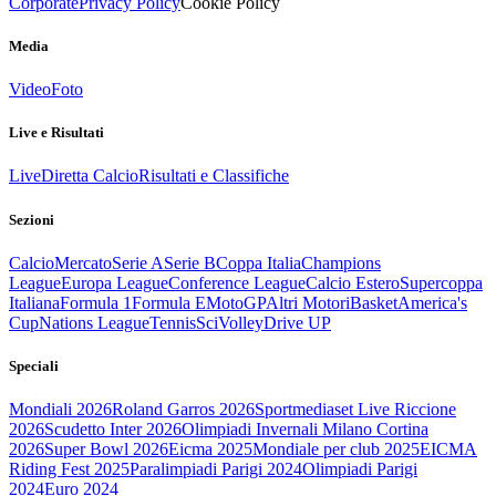
Corporate
Privacy Policy
Cookie Policy
Media
Video
Foto
Live e Risultati
Live
Diretta Calcio
Risultati e Classifiche
Sezioni
Calcio
Mercato
Serie A
Serie B
Coppa Italia
Champions
League
Europa League
Conference League
Calcio Estero
Supercoppa
Italiana
Formula 1
Formula E
MotoGP
Altri Motori
Basket
America's
Cup
Nations League
Tennis
Sci
Volley
Drive UP
Speciali
Mondiali 2026
Roland Garros 2026
Sportmediaset Live Riccione
2026
Scudetto Inter 2026
Olimpiadi Invernali Milano Cortina
2026
Super Bowl 2026
Eicma 2025
Mondiale per club 2025
EICMA
Riding Fest 2025
Paralimpiadi Parigi 2024
Olimpiadi Parigi
2024
Euro 2024