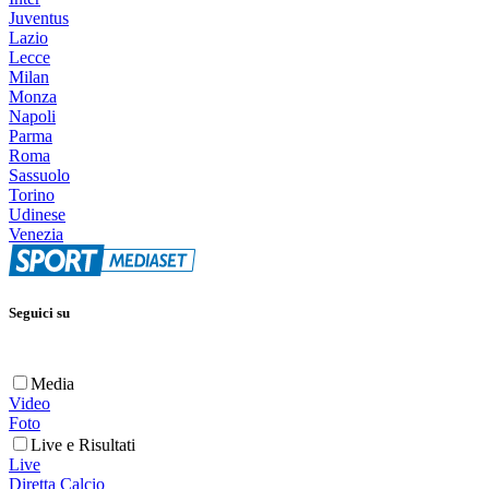
Juventus
Lazio
Lecce
Milan
Monza
Napoli
Parma
Roma
Sassuolo
Torino
Udinese
Venezia
Seguici su
Media
Video
Foto
Live e Risultati
Live
Diretta Calcio