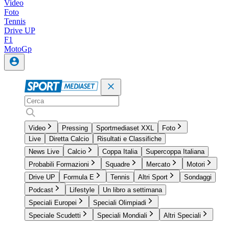
Video
Foto
Tennis
Drive UP
F1
MotoGp
Video
Pressing
Sportmediaset XXL
Foto
Live
Diretta Calcio
Risultati e Classifiche
News Live
Calcio
Coppa Italia
Supercoppa Italiana
Probabili Formazioni
Squadre
Mercato
Motori
Drive UP
Formula E
Tennis
Altri Sport
Sondaggi
Podcast
Lifestyle
Un libro a settimana
Speciali Europei
Speciali Olimpiadi
Speciale Scudetti
Speciali Mondiali
Altri Speciali