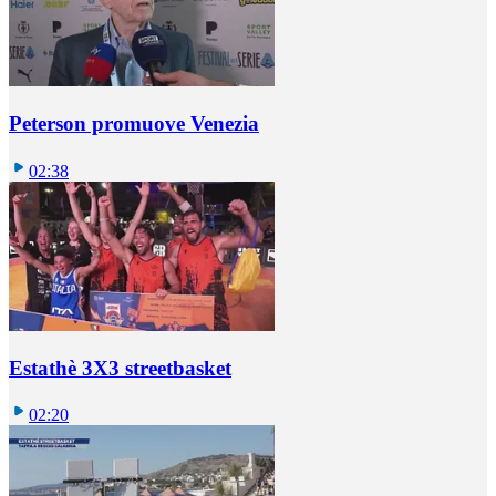
Peterson promuove Venezia
02:38
Estathè 3X3 streetbasket
02:20