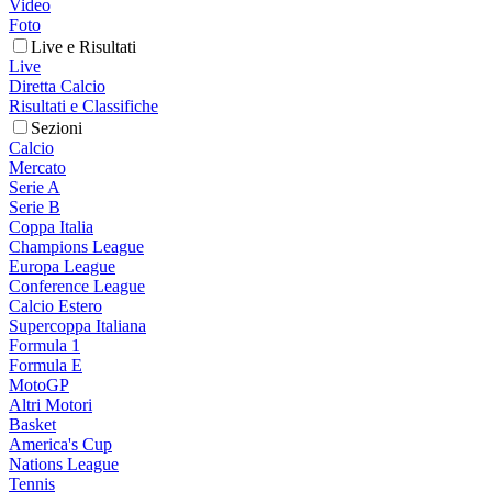
Video
Foto
Live e Risultati
Live
Diretta Calcio
Risultati e Classifiche
Sezioni
Calcio
Mercato
Serie A
Serie B
Coppa Italia
Champions League
Europa League
Conference League
Calcio Estero
Supercoppa Italiana
Formula 1
Formula E
MotoGP
Altri Motori
Basket
America's Cup
Nations League
Tennis