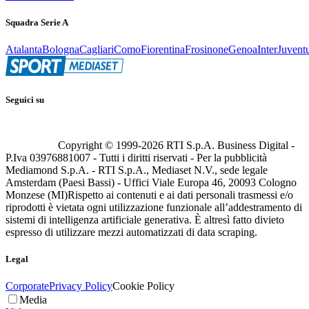
Squadra Serie A
Atalanta
Bologna
Cagliari
Como
Fiorentina
Frosinone
Genoa
Inter
Juvent
Seguici su
Copyright © 1999-
2026
RTI S.p.A. Business Digital -
P.Iva 03976881007 - Tutti i diritti riservati - Per la pubblicità
Mediamond S.p.A. - RTI S.p.A., Mediaset N.V., sede legale
Amsterdam (Paesi Bassi) - Uffici Viale Europa 46, 20093 Cologno
Monzese (MI)
Rispetto ai contenuti e ai dati personali trasmessi e/o
riprodotti è vietata ogni utilizzazione funzionale all’addestramento di
sistemi di intelligenza artificiale generativa. È altresì fatto divieto
espresso di utilizzare mezzi automatizzati di data scraping.
Legal
Corporate
Privacy Policy
Cookie Policy
Media