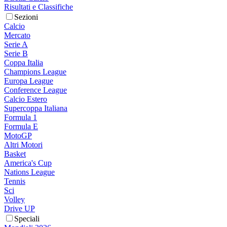
Risultati e Classifiche
Sezioni
Calcio
Mercato
Serie A
Serie B
Coppa Italia
Champions League
Europa League
Conference League
Calcio Estero
Supercoppa Italiana
Formula 1
Formula E
MotoGP
Altri Motori
Basket
America's Cup
Nations League
Tennis
Sci
Volley
Drive UP
Speciali