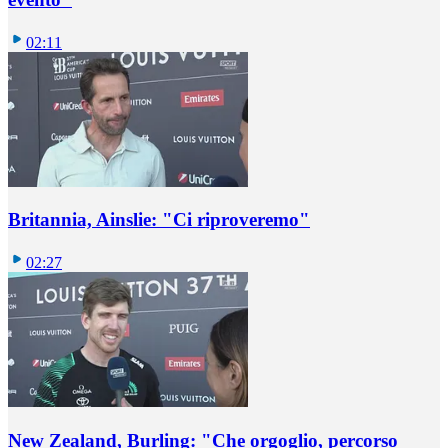
02:11
Britannia, Ainslie: "Ci riproveremo"
02:27
New Zealand, Burling: "Che orgoglio, percorso