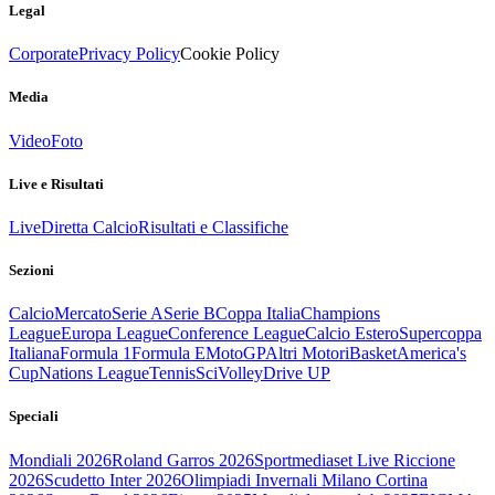
Legal
Corporate
Privacy Policy
Cookie Policy
Media
Video
Foto
Live e Risultati
Live
Diretta Calcio
Risultati e Classifiche
Sezioni
Calcio
Mercato
Serie A
Serie B
Coppa Italia
Champions
League
Europa League
Conference League
Calcio Estero
Supercoppa
Italiana
Formula 1
Formula E
MotoGP
Altri Motori
Basket
America's
Cup
Nations League
Tennis
Sci
Volley
Drive UP
Speciali
Mondiali 2026
Roland Garros 2026
Sportmediaset Live Riccione
2026
Scudetto Inter 2026
Olimpiadi Invernali Milano Cortina