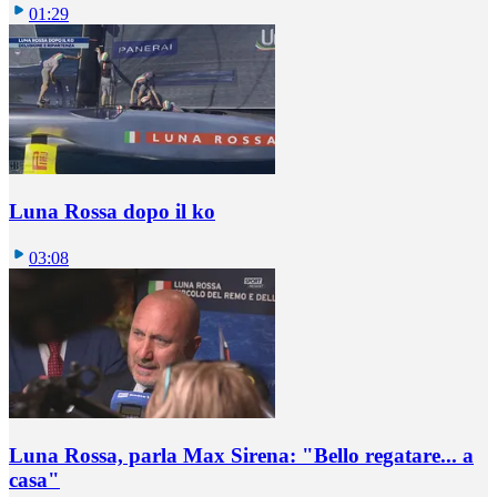
01:29
Luna Rossa dopo il ko
03:08
Luna Rossa, parla Max Sirena: "Bello regatare... a
casa"