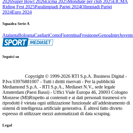
2026
Super Bowl 2026
Eicma 2025
Mondiale per club 2025
EICMA
Riding Fest 2025
Paralimpiadi Parigi 2024
Olimpiadi Parigi
2024
Euro 2024
Squadra Serie A
Atalanta
Bologna
Cagliari
Como
Fiorentina
Frosinone
Genoa
Inter
Juvent
Seguici su
Copyright © 1999-
2026
RTI S.p.A. Business Digital -
P.Iva 03976881007 - Tutti i diritti riservati - Per la pubblicità
Mediamond S.p.A. - RTI S.p.A., Mediaset N.V., sede legale
Amsterdam (Paesi Bassi) - Uffici Viale Europa 46, 20093 Cologno
Monzese (MI)
Rispetto ai contenuti e ai dati personali trasmessi e/o
riprodotti è vietata ogni utilizzazione funzionale all’addestramento di
sistemi di intelligenza artificiale generativa. È altresì fatto divieto
espresso di utilizzare mezzi automatizzati di data scraping.
Legal