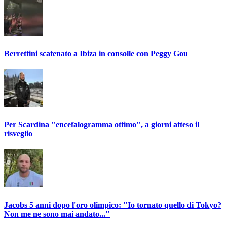
Berrettini scatenato a Ibiza in consolle con Peggy Gou
Per Scardina "encefalogramma ottimo", a giorni atteso il
risveglio
Jacobs 5 anni dopo l'oro olimpico: "Io tornato quello di Tokyo?
Non me ne sono mai andato..."