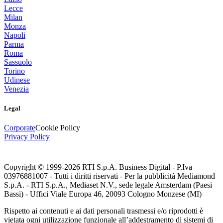
Lecce
Milan
Monza
Napoli
Parma
Roma
Sassuolo
Torino
Udinese
Venezia
Legal
Corporate
Cookie Policy
Privacy Policy
Copyright © 1999-
2026
RTI S.p.A. Business Digital - P.Iva
03976881007 - Tutti i diritti riservati - Per la pubblicità Mediamond
S.p.A. - RTI S.p.A., Mediaset N.V., sede legale Amsterdam (Paesi
Bassi) - Uffici Viale Europa 46, 20093 Cologno Monzese (MI)
Rispetto ai contenuti e ai dati personali trasmessi e/o riprodotti è
vietata ogni utilizzazione funzionale all’addestramento di sistemi di