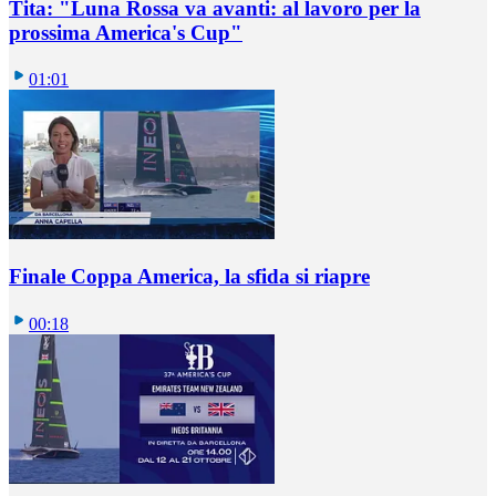
Tita: "Luna Rossa va avanti: al lavoro per la
prossima America's Cup"
01:01
Finale Coppa America, la sfida si riapre
00:18