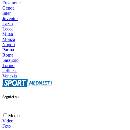
Frosinone
Genoa
Inter
Juventus
Lazio
Lecce
Milan
Monza
Napoli
Parma
Roma
Sassuolo
Torino
Udinese
Venezia
Seguici su
Media
Video
Foto