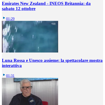
Emirates New Zealand - INEOS Britannia: da
sabato 12 ottobre
01:29
Luna Rossa e Unesco assieme: la spettacolare mostra
interattiva
01:31