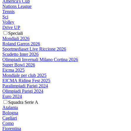
America's Cup
Nations League
Tennis
Sci
Volley
Drive UP
Speciali
Mondiali 2026
Roland Garros 2026
Sportmediaset Live Riccione 2026
Scudetto Inter 2026
Olimpiadi Invernali Milano Cortina 2026
Super Bowl 2026
Eicma 2025
Mondiale per club 2025
EICMA Riding Fest 2025
Paralimpiadi Parigi 2024
Olimpiadi Parigi 2024
Euro 2024
Squadra Serie A
Atalanta
Bologna
Cagliari
Como
Fiorentina