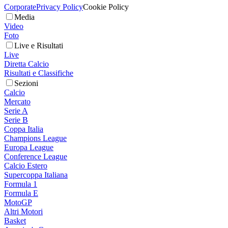
Corporate
Privacy Policy
Cookie Policy
Media
Video
Foto
Live e Risultati
Live
Diretta Calcio
Risultati e Classifiche
Sezioni
Calcio
Mercato
Serie A
Serie B
Coppa Italia
Champions League
Europa League
Conference League
Calcio Estero
Supercoppa Italiana
Formula 1
Formula E
MotoGP
Altri Motori
Basket