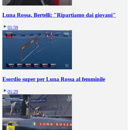
Luna Rossa, Bertelli: "Ripartiamo dai giovani"
01:59
Esordio super per Luna Rossa al femminile
01:29