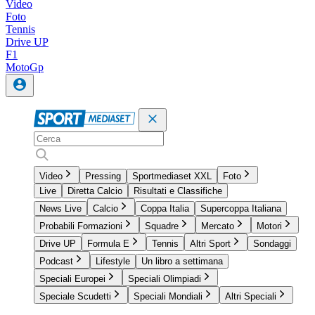
Video
Foto
Tennis
Drive UP
F1
MotoGp
Video
Pressing
Sportmediaset XXL
Foto
Live
Diretta Calcio
Risultati e Classifiche
News Live
Calcio
Coppa Italia
Supercoppa Italiana
Probabili Formazioni
Squadre
Mercato
Motori
Drive UP
Formula E
Tennis
Altri Sport
Sondaggi
Podcast
Lifestyle
Un libro a settimana
Speciali Europei
Speciali Olimpiadi
Speciale Scudetti
Speciali Mondiali
Altri Speciali