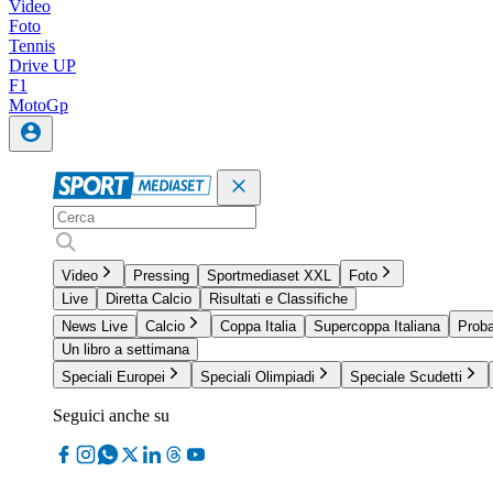
Video
Foto
Tennis
Drive UP
F1
MotoGp
Video
Pressing
Sportmediaset XXL
Foto
Live
Diretta Calcio
Risultati e Classifiche
News Live
Calcio
Coppa Italia
Supercoppa Italiana
Proba
Un libro a settimana
Speciali Europei
Speciali Olimpiadi
Speciale Scudetti
Seguici anche su