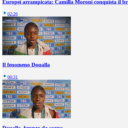
Europei arrampicata: Camilla Moroni conquista il br
02:26
Il fenomeno Doualla
00:31
Doualla, bronzo da sogno