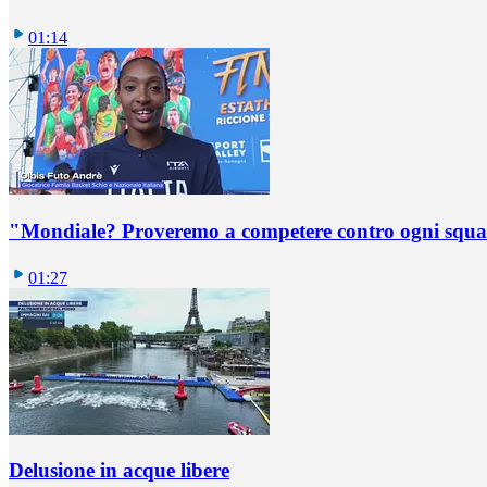
01:14
"Mondiale? Proveremo a competere contro ogni squadr
01:27
Delusione in acque libere