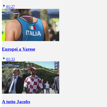
01:27
Europei a Varese
01:33
A tutto Jacobs