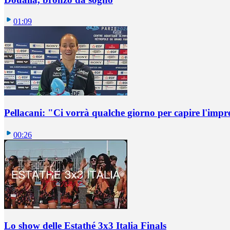
01:09
Pellacani: "Ci vorrà qualche giorno per capire l'impr
00:26
Lo show delle Estathé 3x3 Italia Finals