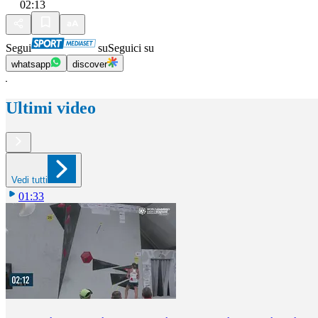
02:13
Segui
su
Seguici su
whatsapp
discover
Ultimi video
Vedi tutti
01:33