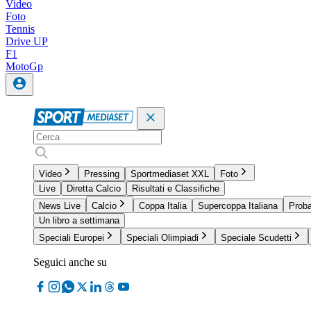
Video
Foto
Tennis
Drive UP
F1
MotoGp
Video
Pressing
Sportmediaset XXL
Foto
Live
Diretta Calcio
Risultati e Classifiche
News Live
Calcio
Coppa Italia
Supercoppa Italiana
Proba
Un libro a settimana
Speciali Europei
Speciali Olimpiadi
Speciale Scudetti
Seguici anche su