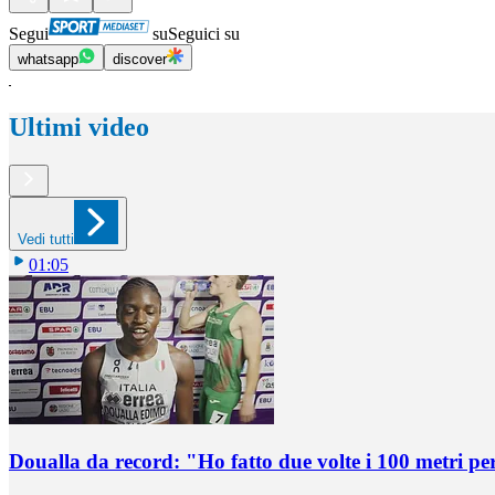
Segui
su
Seguici su
whatsapp
discover
Ultimi video
Vedi tutti
01:05
Doualla da record: "Ho fatto due volte i 100 metri pe