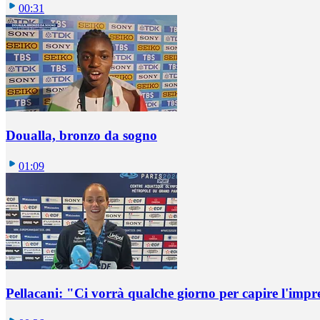
00:31
Doualla, bronzo da sogno
01:09
Pellacani: "Ci vorrà qualche giorno per capire l'impr