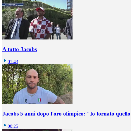
A tutto Jacobs
01:43
Jacobs 5 anni dopo l'oro olimpico: "Io tornato quel
00:25