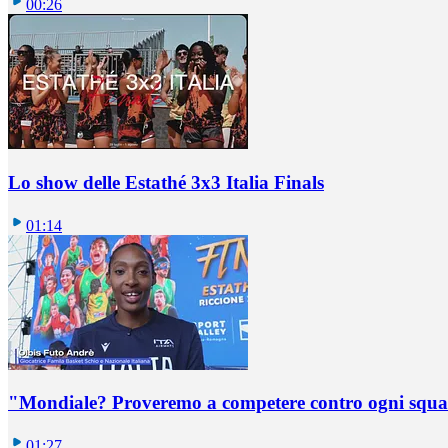
00:26
Lo show delle Estathé 3x3 Italia Finals
01:14
"Mondiale? Proveremo a competere contro ogni squadr
01:27