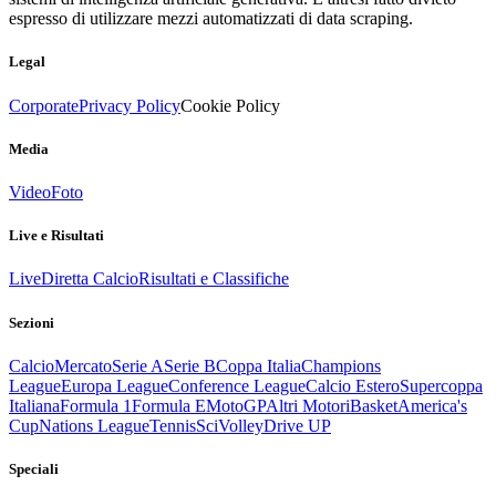
espresso di utilizzare mezzi automatizzati di data scraping.
Legal
Corporate
Privacy Policy
Cookie Policy
Media
Video
Foto
Live e Risultati
Live
Diretta Calcio
Risultati e Classifiche
Sezioni
Calcio
Mercato
Serie A
Serie B
Coppa Italia
Champions
League
Europa League
Conference League
Calcio Estero
Supercoppa
Italiana
Formula 1
Formula E
MotoGP
Altri Motori
Basket
America's
Cup
Nations League
Tennis
Sci
Volley
Drive UP
Speciali