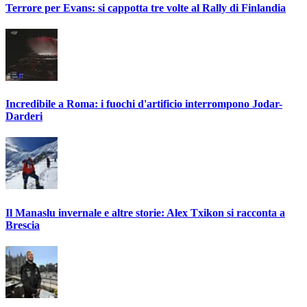
Terrore per Evans: si cappotta tre volte al Rally di Finlandia
Incredibile a Roma: i fuochi d'artificio interrompono Jodar-
Darderi
Il Manaslu invernale e altre storie: Alex Txikon si racconta a
Brescia