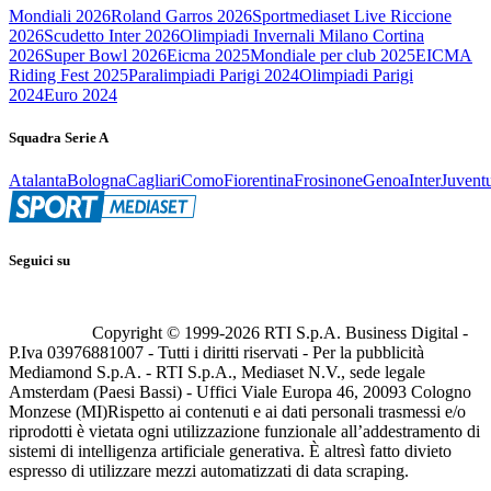
Mondiali 2026
Roland Garros 2026
Sportmediaset Live Riccione
2026
Scudetto Inter 2026
Olimpiadi Invernali Milano Cortina
2026
Super Bowl 2026
Eicma 2025
Mondiale per club 2025
EICMA
Riding Fest 2025
Paralimpiadi Parigi 2024
Olimpiadi Parigi
2024
Euro 2024
Squadra Serie A
Atalanta
Bologna
Cagliari
Como
Fiorentina
Frosinone
Genoa
Inter
Juvent
Seguici su
Copyright © 1999-
2026
RTI S.p.A. Business Digital -
P.Iva 03976881007 - Tutti i diritti riservati - Per la pubblicità
Mediamond S.p.A. - RTI S.p.A., Mediaset N.V., sede legale
Amsterdam (Paesi Bassi) - Uffici Viale Europa 46, 20093 Cologno
Monzese (MI)
Rispetto ai contenuti e ai dati personali trasmessi e/o
riprodotti è vietata ogni utilizzazione funzionale all’addestramento di
sistemi di intelligenza artificiale generativa. È altresì fatto divieto
espresso di utilizzare mezzi automatizzati di data scraping.