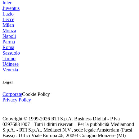
Inter
Juventus
Lazio
Lecce
Milan
Monza
Napoli
Parma
Roma
Sassuolo
Torino
Udinese
Venezia
Legal
Corporate
Cookie Policy
Privacy Policy
Copyright © 1999-
2026
RTI S.p.A. Business Digital - P.Iva
03976881007 - Tutti i diritti riservati - Per la pubblicità Mediamond
S.p.A. - RTI S.p.A., Mediaset N.V., sede legale Amsterdam (Paesi
Bassi) - Uffici Viale Europa 46, 20093 Cologno Monzese (MI)