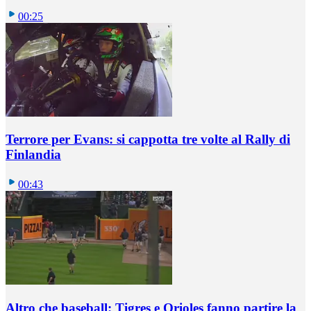
00:25
Terrore per Evans: si cappotta tre volte al Rally di
Finlandia
00:43
Altro che baseball: Tigres e Orioles fanno partire la