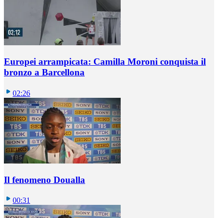
Europei arrampicata: Camilla Moroni conquista il
bronzo a Barcellona
02:26
Il fenomeno Doualla
00:31