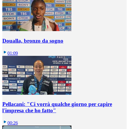
Doualla, bronzo da sogno
01:09
Pellacani: "Ci vorrà qualche giorno per capire
l'impresa che ho fatto"
00:26