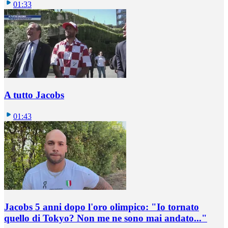
01:33
A tutto Jacobs
01:43
Jacobs 5 anni dopo l'oro olimpico: "Io tornato
quello di Tokyo? Non me ne sono mai andato..."