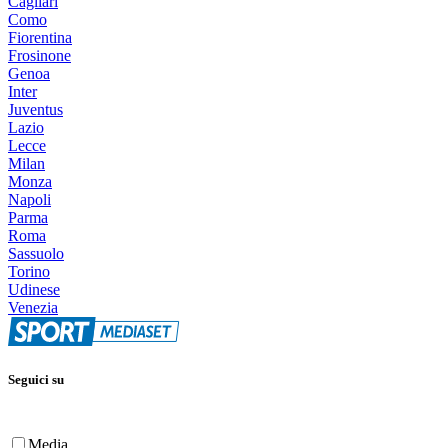
Cagliari
Como
Fiorentina
Frosinone
Genoa
Inter
Juventus
Lazio
Lecce
Milan
Monza
Napoli
Parma
Roma
Sassuolo
Torino
Udinese
Venezia
Seguici su
Media