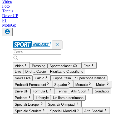
Video
Foto
Tennis
Drive UP
F1
MotoGp
Video
Pressing
Sportmediaset XXL
Foto
Live
Diretta Calcio
Risultati e Classifiche
News Live
Calcio
Coppa Italia
Supercoppa Italiana
Probabili Formazioni
Squadre
Mercato
Motori
Drive UP
Formula E
Tennis
Altri Sport
Sondaggi
Podcast
Lifestyle
Un libro a settimana
Speciali Europei
Speciali Olimpiadi
Speciale Scudetti
Speciali Mondiali
Altri Speciali