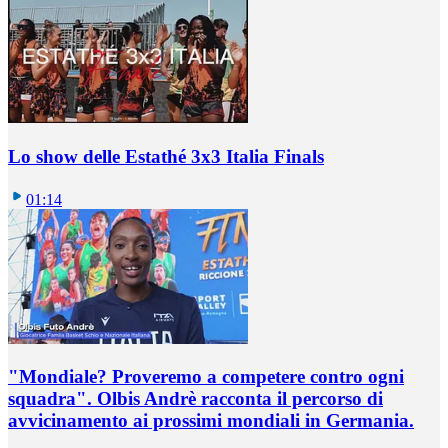
Lo show delle Estathé 3x3 Italia Finals
01:14
"Mondiale? Proveremo a competere contro ogni
squadra". Olbis Andrè racconta il percorso di
avvicinamento ai prossimi mondiali in Germania.