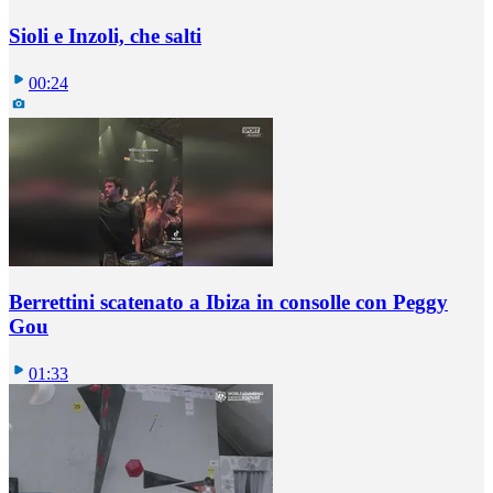
Sioli e Inzoli, che salti
00:24
Berrettini scatenato a Ibiza in consolle con Peggy
Gou
01:33