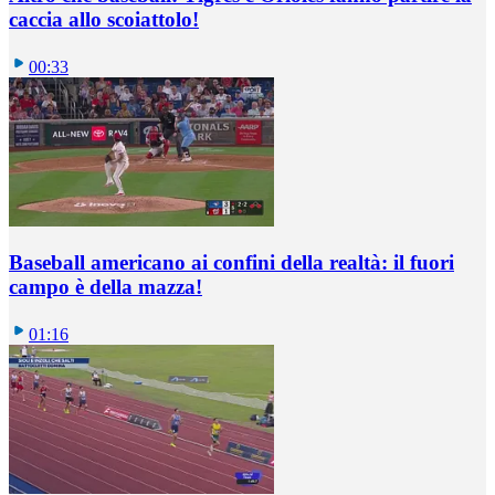
caccia allo scoiattolo!
00:33
Baseball americano ai confini della realtà: il fuori
campo è della mazza!
01:16