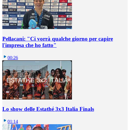
Pellacani: "Ci vorrà qualche giorno per capire
l'impresa che ho fatto"
00:26
Lo show delle Estathé 3x3 Italia Finals
01:14