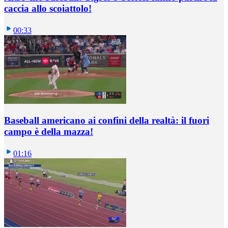
caccia allo scoiattolo!
00:33
Baseball americano ai confini della realtà: il fuori
campo è della mazza!
01:16