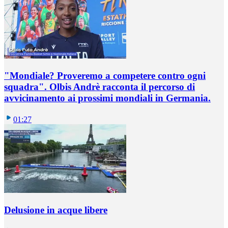
"Mondiale? Proveremo a competere contro ogni
squadra". Olbis Andrè racconta il percorso di
avvicinamento ai prossimi mondiali in Germania.
01:27
Delusione in acque libere