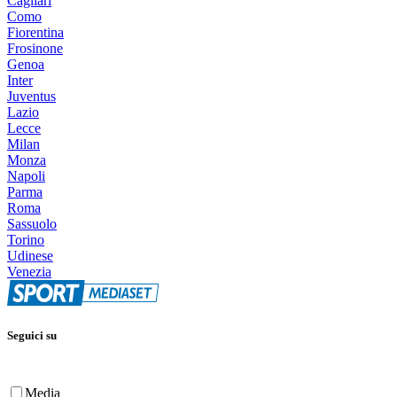
Cagliari
Como
Fiorentina
Frosinone
Genoa
Inter
Juventus
Lazio
Lecce
Milan
Monza
Napoli
Parma
Roma
Sassuolo
Torino
Udinese
Venezia
Seguici su
Media