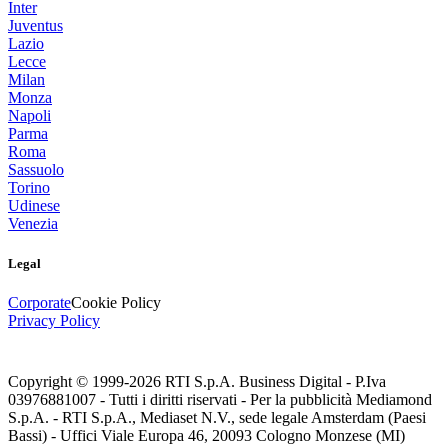
Inter
Juventus
Lazio
Lecce
Milan
Monza
Napoli
Parma
Roma
Sassuolo
Torino
Udinese
Venezia
Legal
Corporate
Cookie Policy
Privacy Policy
Copyright © 1999-
2026
RTI S.p.A. Business Digital - P.Iva
03976881007 - Tutti i diritti riservati - Per la pubblicità Mediamond
S.p.A. - RTI S.p.A., Mediaset N.V., sede legale Amsterdam (Paesi
Bassi) - Uffici Viale Europa 46, 20093 Cologno Monzese (MI)