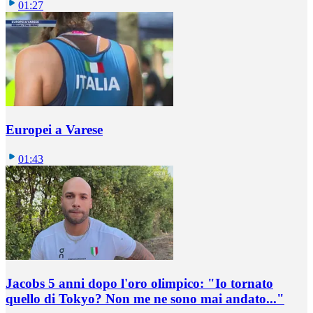
01:27
Europei a Varese
01:43
Jacobs 5 anni dopo l'oro olimpico: "Io tornato
quello di Tokyo? Non me ne sono mai andato..."