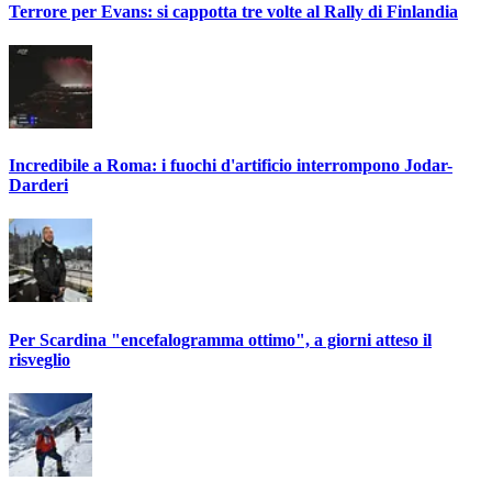
Terrore per Evans: si cappotta tre volte al Rally di Finlandia
Incredibile a Roma: i fuochi d'artificio interrompono Jodar-
Darderi
Per Scardina "encefalogramma ottimo", a giorni atteso il
risveglio