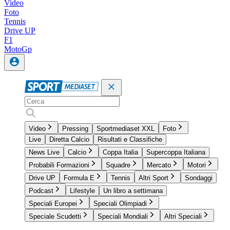
Video
Foto
Tennis
Drive UP
F1
MotoGp
Video
Pressing
Sportmediaset XXL
Foto
Live
Diretta Calcio
Risultati e Classifiche
News Live
Calcio
Coppa Italia
Supercoppa Italiana
Probabili Formazioni
Squadre
Mercato
Motori
Drive UP
Formula E
Tennis
Altri Sport
Sondaggi
Podcast
Lifestyle
Un libro a settimana
Speciali Europei
Speciali Olimpiadi
Speciale Scudetti
Speciali Mondiali
Altri Speciali