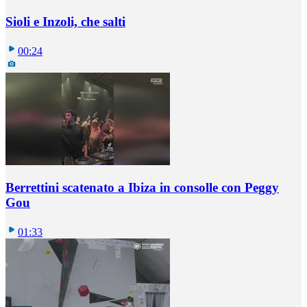
Sioli e Inzoli, che salti
00:24
Berrettini scatenato a Ibiza in consolle con Peggy
Gou
01:33