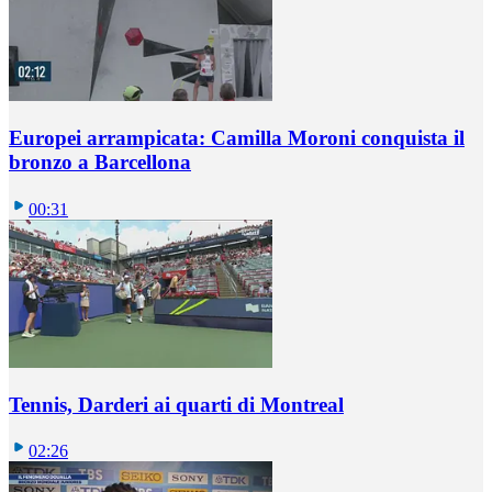
Europei arrampicata: Camilla Moroni conquista il
bronzo a Barcellona
00:31
Tennis, Darderi ai quarti di Montreal
02:26