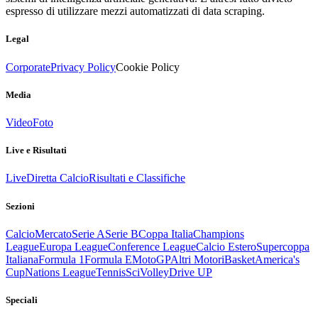
espresso di utilizzare mezzi automatizzati di data scraping.
Legal
Corporate
Privacy Policy
Cookie Policy
Media
Video
Foto
Live e Risultati
Live
Diretta Calcio
Risultati e Classifiche
Sezioni
Calcio
Mercato
Serie A
Serie B
Coppa Italia
Champions
League
Europa League
Conference League
Calcio Estero
Supercoppa
Italiana
Formula 1
Formula E
MotoGP
Altri Motori
Basket
America's
Cup
Nations League
Tennis
Sci
Volley
Drive UP
Speciali