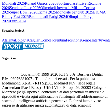
Mondiali 2026
Roland Garros 2026
Sportmediaset Live Riccione
2026
Scudetto Inter 2026
Olimpiadi Invernali Milano Cortina
2026
Super Bowl 2026
Eicma 2025
Mondiale per club 2025
EICMA
Riding Fest 2025
Paralimpiadi Parigi 2024
Olimpiadi Parigi
2024
Euro 2024
Squadra Serie A
Atalanta
Bologna
Cagliari
Como
Fiorentina
Frosinone
Genoa
Inter
Juvent
Seguici su
Copyright © 1999-
2026
RTI S.p.A. Business Digital -
P.Iva 03976881007 - Tutti i diritti riservati - Per la pubblicità
Mediamond S.p.A. - RTI S.p.A., Mediaset N.V., sede legale
Amsterdam (Paesi Bassi) - Uffici Viale Europa 46, 20093 Cologno
Monzese (MI)
Rispetto ai contenuti e ai dati personali trasmessi e/o
riprodotti è vietata ogni utilizzazione funzionale all’addestramento di
sistemi di intelligenza artificiale generativa. È altresì fatto divieto
espresso di utilizzare mezzi automatizzati di data scraping.