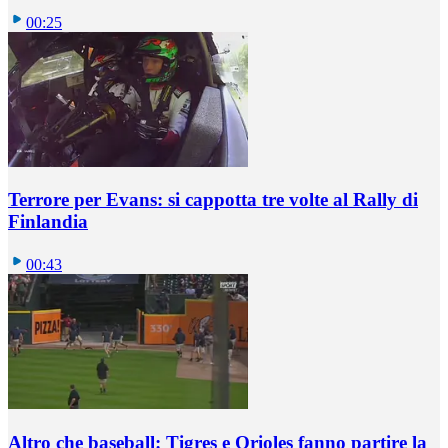
00:25
Terrore per Evans: si cappotta tre volte al Rally di
Finlandia
00:43
Altro che baseball: Tigres e Orioles fanno partire la