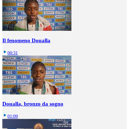
Il fenomeno Doualla
00:31
Doualla, bronzo da sogno
01:09