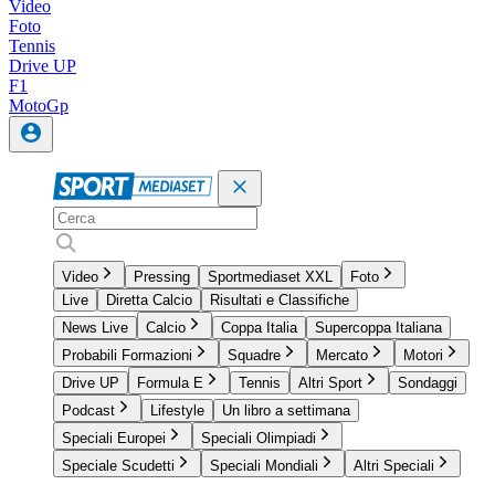
Video
Foto
Tennis
Drive UP
F1
MotoGp
Video
Pressing
Sportmediaset XXL
Foto
Live
Diretta Calcio
Risultati e Classifiche
News Live
Calcio
Coppa Italia
Supercoppa Italiana
Probabili Formazioni
Squadre
Mercato
Motori
Drive UP
Formula E
Tennis
Altri Sport
Sondaggi
Podcast
Lifestyle
Un libro a settimana
Speciali Europei
Speciali Olimpiadi
Speciale Scudetti
Speciali Mondiali
Altri Speciali