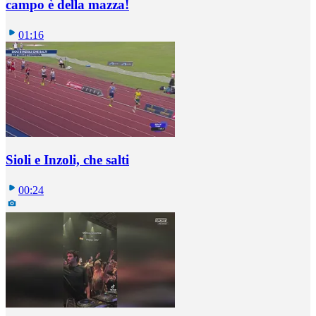
campo è della mazza!
01:16
Sioli e Inzoli, che salti
00:24