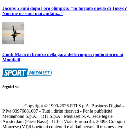
Jacobs 5 anni dopo l'oro olimpico: "Io tornato quello di Tokyo?
Non me ne sono mai andato..."
Conti-Macii di bronzo nella gara delle coppie: podio storico ai
Mondiali
Seguici su
Copyright © 1999-
2026
RTI S.p.A. Business Digital -
P.Iva 03976881007 - Tutti i diritti riservati - Per la pubblicità
Mediamond S.p.A. - RTI S.p.A., Mediaset N.V., sede legale
Amsterdam (Paesi Bassi) - Uffici Viale Europa 46, 20093 Cologno
Monzese (MI)
Rispetto ai contenuti e ai dati personali trasmessi e/o