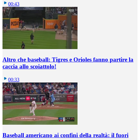
00:43
Altro che baseball: Tigres e Orioles fanno partire la
caccia allo scoiattolo!
00:33
Baseball americano ai confini della realtà: il fuori