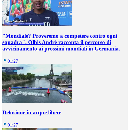
"Mondiale? Proveremo a competere contro ogni
squadra". Olbis Andrè racconta il percorso di
avvicinamento ai prossimi mondiali in Germania.
01:27
Delusione in acque libere
01:27