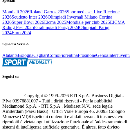
Speciali
Mondiali 2026
Roland Garros 2026
Sportmediaset Live Riccione
2026
Scudetto Inter 2026
Olimpiadi Invernali Milano Cortina
2026
Super Bowl 2026
Eicma 2025
Mondiale per club 2025
EICMA
Riding Fest 2025
Paralimpiadi Parigi 2024
Olimpiadi Parigi
2024
Euro 2024
Squadra Serie A
Atalanta
Bologna
Cagliari
Como
Fiorentina
Frosinone
Genoa
Inter
Juvent
Seguici su
Copyright © 1999-
2026
RTI S.p.A. Business Digital -
P.Iva 03976881007 - Tutti i diritti riservati - Per la pubblicità
Mediamond S.p.A. - RTI S.p.A., Mediaset N.V., sede legale
Amsterdam (Paesi Bassi) - Uffici Viale Europa 46, 20093 Cologno
Monzese (MI)
Rispetto ai contenuti e ai dati personali trasmessi e/o
riprodotti è vietata ogni utilizzazione funzionale all’addestramento di
sistemi di intelligenza artificiale generativa. È altresì fatto divieto