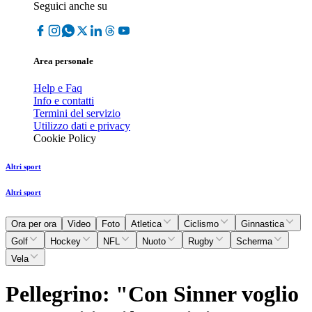
Seguici anche su
Area personale
Help e Faq
Info e contatti
Termini del servizio
Utilizzo dati e privacy
Cookie Policy
Altri sport
Altri sport
Ora per ora
Video
Foto
Atletica
Ciclismo
Ginnastica
Golf
Hockey
NFL
Nuoto
Rugby
Scherma
Vela
Pellegrino: "Con Sinner voglio