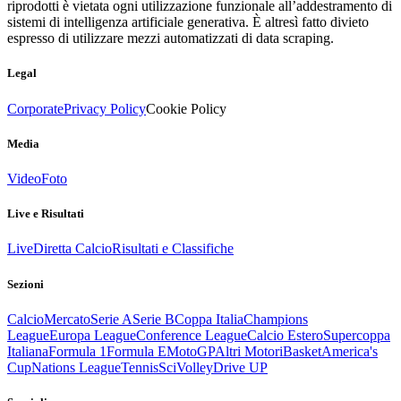
riprodotti è vietata ogni utilizzazione funzionale all’addestramento di
sistemi di intelligenza artificiale generativa. È altresì fatto divieto
espresso di utilizzare mezzi automatizzati di data scraping.
Legal
Corporate
Privacy Policy
Cookie Policy
Media
Video
Foto
Live e Risultati
Live
Diretta Calcio
Risultati e Classifiche
Sezioni
Calcio
Mercato
Serie A
Serie B
Coppa Italia
Champions
League
Europa League
Conference League
Calcio Estero
Supercoppa
Italiana
Formula 1
Formula E
MotoGP
Altri Motori
Basket
America's
Cup
Nations League
Tennis
Sci
Volley
Drive UP