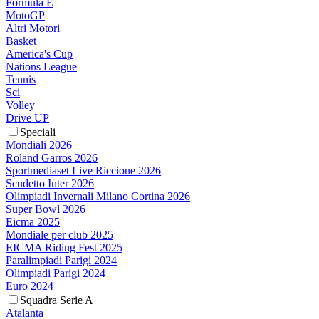
Formula E
MotoGP
Altri Motori
Basket
America's Cup
Nations League
Tennis
Sci
Volley
Drive UP
Speciali
Mondiali 2026
Roland Garros 2026
Sportmediaset Live Riccione 2026
Scudetto Inter 2026
Olimpiadi Invernali Milano Cortina 2026
Super Bowl 2026
Eicma 2025
Mondiale per club 2025
EICMA Riding Fest 2025
Paralimpiadi Parigi 2024
Olimpiadi Parigi 2024
Euro 2024
Squadra Serie A
Atalanta