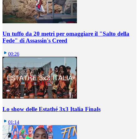
Un tuffo da 20 metri per omaggiare il "Salto della
Fede" di Assassin's Creed
00:26
Lo show delle Estathé 3x3 Italia Finals
01:14