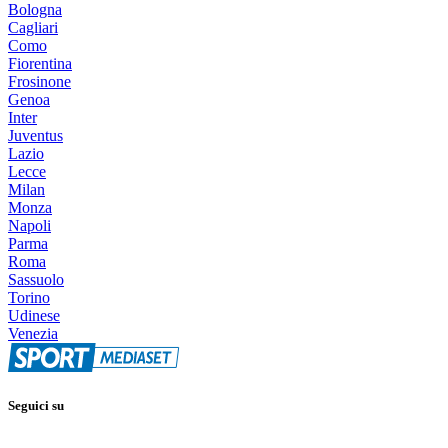
Bologna
Cagliari
Como
Fiorentina
Frosinone
Genoa
Inter
Juventus
Lazio
Lecce
Milan
Monza
Napoli
Parma
Roma
Sassuolo
Torino
Udinese
Venezia
Seguici su