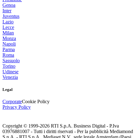
Genoa
Inter
Juventus
Lazio
Lecce
Milan
Monza
Napoli
Parma
Roma
Sassuolo
Torino
Udinese
Venezia
Legal
Corporate
Cookie Policy
Privacy Policy
Copyright © 1999-
2026
RTI S.p.A. Business Digital - P.Iva
03976881007 - Tutti i diritti riservati - Per la pubblicità Mediamond
S.p.A. - RTI S.p.A., Mediaset N.V., sede legale Amsterdam (Paesi