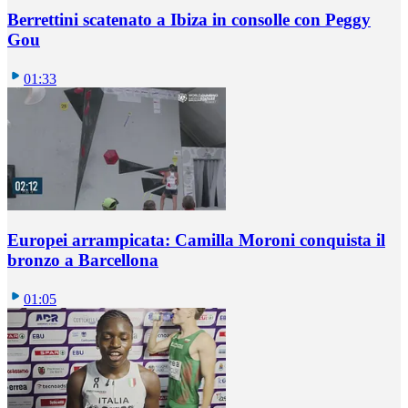
Berrettini scatenato a Ibiza in consolle con Peggy
Gou
01:33
Europei arrampicata: Camilla Moroni conquista il
bronzo a Barcellona
01:05