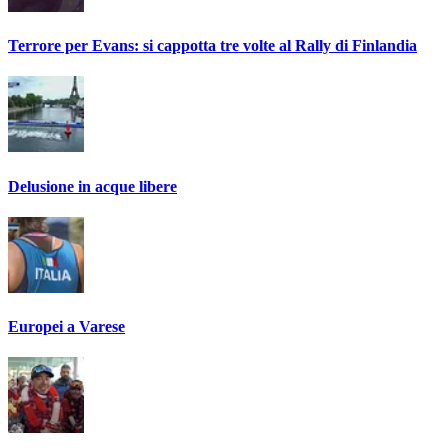
Terrore per Evans: si cappotta tre volte al Rally di Finlandia
Delusione in acque libere
Europei a Varese