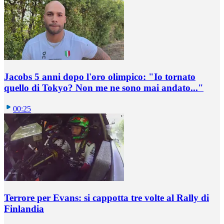
Jacobs 5 anni dopo l'oro olimpico: "Io tornato
quello di Tokyo? Non me ne sono mai andato..."
00:25
Terrore per Evans: si cappotta tre volte al Rally di
Finlandia