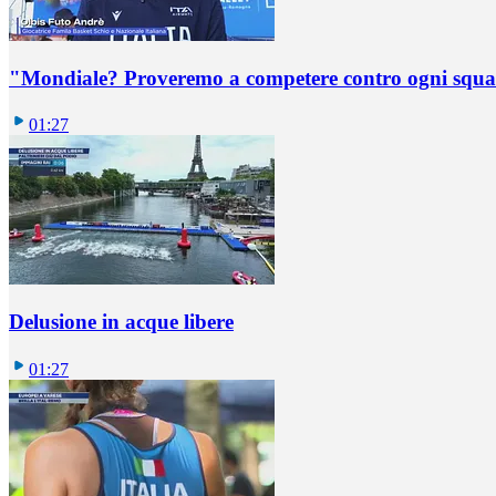
"Mondiale? Proveremo a competere contro ogni squadr
01:27
Delusione in acque libere
01:27