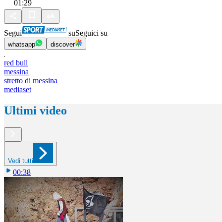
01:29
Segui
su
Seguici su
whatsapp
discover
red bull
messina
stretto di messina
mediaset
Ultimi video
Vedi tutti
00:38