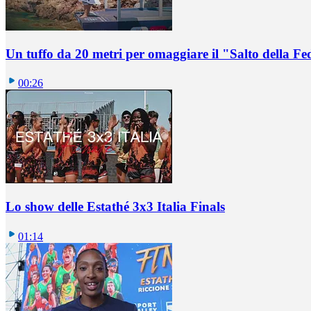
Un tuffo da 20 metri per omaggiare il "Salto della Fe
00:26
Lo show delle Estathé 3x3 Italia Finals
01:14