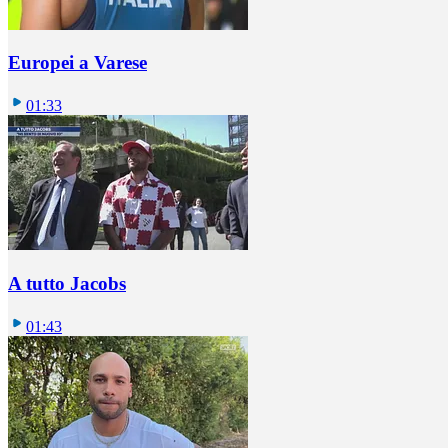
Europei a Varese
01:33
A tutto Jacobs
01:43