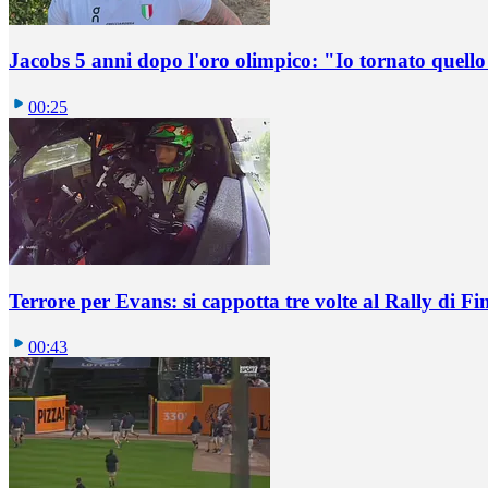
Jacobs 5 anni dopo l'oro olimpico: "Io tornato quel
00:25
Terrore per Evans: si cappotta tre volte al Rally di Fi
00:43