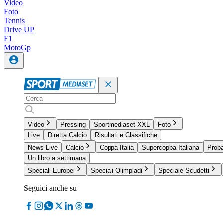
Video
Foto
Tennis
Drive UP
F1
MotoGp
Video
Pressing
Sportmediaset XXL
Foto
Live
Diretta Calcio
Risultati e Classifiche
News Live
Calcio
Coppa Italia
Supercoppa Italiana
Proba
Un libro a settimana
Speciali Europei
Speciali Olimpiadi
Speciale Scudetti
Seguici anche su