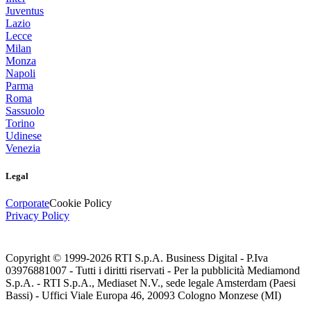
Juventus
Lazio
Lecce
Milan
Monza
Napoli
Parma
Roma
Sassuolo
Torino
Udinese
Venezia
Legal
Corporate
Cookie Policy
Privacy Policy
Copyright © 1999-
2026
RTI S.p.A. Business Digital - P.Iva
03976881007 - Tutti i diritti riservati - Per la pubblicità Mediamond
S.p.A. - RTI S.p.A., Mediaset N.V., sede legale Amsterdam (Paesi
Bassi) - Uffici Viale Europa 46, 20093 Cologno Monzese (MI)