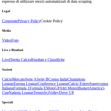
espresso di utilizzare mezzi automatizzati di data scraping.
Legal
Corporate
Privacy Policy
Cookie Policy
Media
Video
Foto
Live e Risultati
Live
Diretta Calcio
Risultati e Classifiche
Sezioni
Calcio
Mercato
Serie A
Serie B
Coppa Italia
Champions
League
Europa League
Conference League
Calcio Estero
Supercoppa
Italiana
Formula 1
Formula E
MotoGP
Altri Motori
Basket
America's
Cup
Nations League
Tennis
Sci
Volley
Drive UP
Speciali