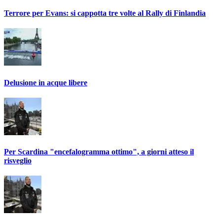
Terrore per Evans: si cappotta tre volte al Rally di Finlandia
Delusione in acque libere
Per Scardina "encefalogramma ottimo", a giorni atteso il
risveglio