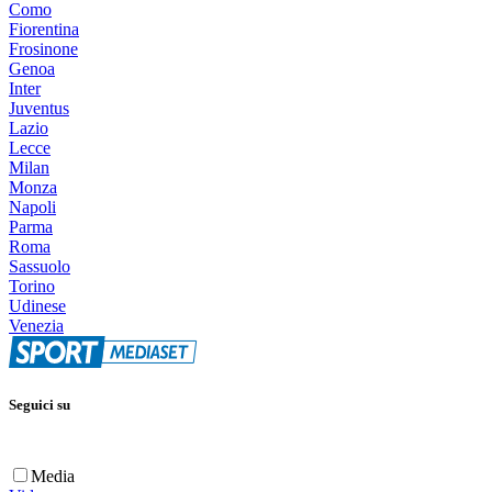
Como
Fiorentina
Frosinone
Genoa
Inter
Juventus
Lazio
Lecce
Milan
Monza
Napoli
Parma
Roma
Sassuolo
Torino
Udinese
Venezia
Seguici su
Media