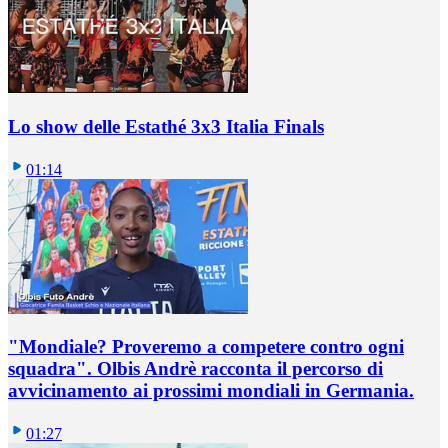
Lo show delle Estathé 3x3 Italia Finals
01:14
"Mondiale? Proveremo a competere contro ogni
squadra". Olbis Andrè racconta il percorso di
avvicinamento ai prossimi mondiali in Germania.
01:27