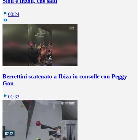
Sioli e Inzoli, che salti
00:24
Berrettini scatenato a Ibiza in consolle con Peggy
Gou
01:33