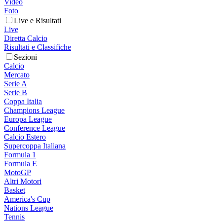
Video
Foto
Live e Risultati
Live
Diretta Calcio
Risultati e Classifiche
Sezioni
Calcio
Mercato
Serie A
Serie B
Coppa Italia
Champions League
Europa League
Conference League
Calcio Estero
Supercoppa Italiana
Formula 1
Formula E
MotoGP
Altri Motori
Basket
America's Cup
Nations League
Tennis