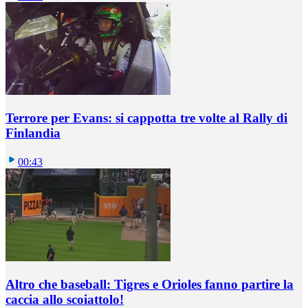
Terrore per Evans: si cappotta tre volte al Rally di
Finlandia
00:43
Altro che baseball: Tigres e Orioles fanno partire la
caccia allo scoiattolo!