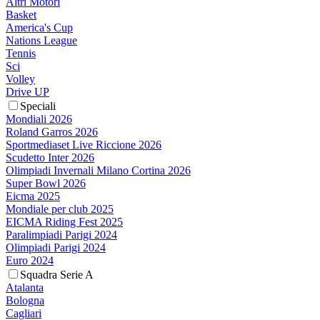
Altri Motori
Basket
America's Cup
Nations League
Tennis
Sci
Volley
Drive UP
Speciali
Mondiali 2026
Roland Garros 2026
Sportmediaset Live Riccione 2026
Scudetto Inter 2026
Olimpiadi Invernali Milano Cortina 2026
Super Bowl 2026
Eicma 2025
Mondiale per club 2025
EICMA Riding Fest 2025
Paralimpiadi Parigi 2024
Olimpiadi Parigi 2024
Euro 2024
Squadra Serie A
Atalanta
Bologna
Cagliari