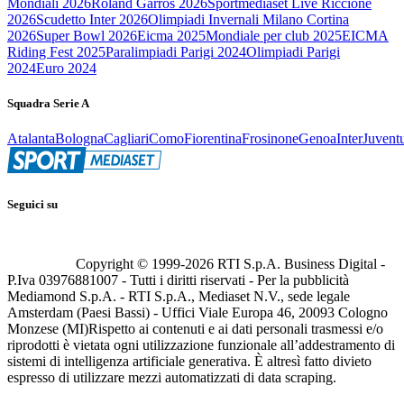
Mondiali 2026
Roland Garros 2026
Sportmediaset Live Riccione
2026
Scudetto Inter 2026
Olimpiadi Invernali Milano Cortina
2026
Super Bowl 2026
Eicma 2025
Mondiale per club 2025
EICMA
Riding Fest 2025
Paralimpiadi Parigi 2024
Olimpiadi Parigi
2024
Euro 2024
Squadra Serie A
Atalanta
Bologna
Cagliari
Como
Fiorentina
Frosinone
Genoa
Inter
Juvent
Seguici su
Copyright © 1999-
2026
RTI S.p.A. Business Digital -
P.Iva 03976881007 - Tutti i diritti riservati - Per la pubblicità
Mediamond S.p.A. - RTI S.p.A., Mediaset N.V., sede legale
Amsterdam (Paesi Bassi) - Uffici Viale Europa 46, 20093 Cologno
Monzese (MI)
Rispetto ai contenuti e ai dati personali trasmessi e/o
riprodotti è vietata ogni utilizzazione funzionale all’addestramento di
sistemi di intelligenza artificiale generativa. È altresì fatto divieto
espresso di utilizzare mezzi automatizzati di data scraping.