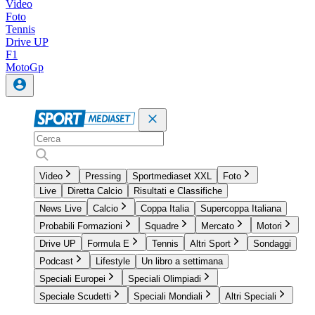
Video
Foto
Tennis
Drive UP
F1
MotoGp
Video
Pressing
Sportmediaset XXL
Foto
Live
Diretta Calcio
Risultati e Classifiche
News Live
Calcio
Coppa Italia
Supercoppa Italiana
Probabili Formazioni
Squadre
Mercato
Motori
Drive UP
Formula E
Tennis
Altri Sport
Sondaggi
Podcast
Lifestyle
Un libro a settimana
Speciali Europei
Speciali Olimpiadi
Speciale Scudetti
Speciali Mondiali
Altri Speciali