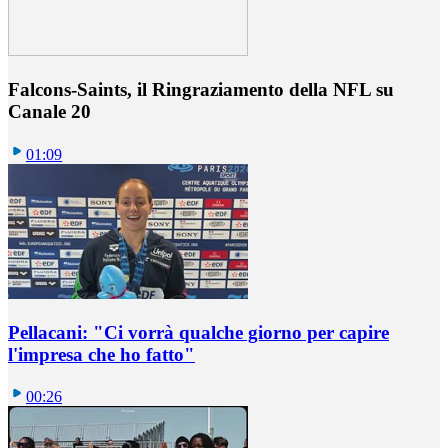
Falcons-Saints, il Ringraziamento della NFL su
Canale 20
01:09
Pellacani: "Ci vorrà qualche giorno per capire
l'impresa che ho fatto"
00:26