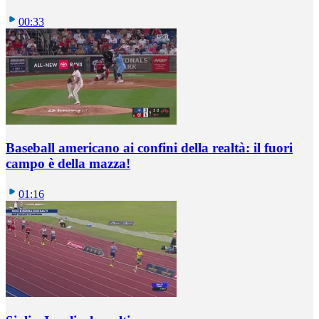
00:33
Baseball americano ai confini della realtà: il fuori
campo è della mazza!
01:16