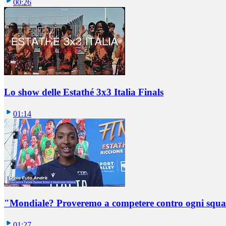
00:26
Lo show delle Estathé 3x3 Italia Finals
01:14
"Mondiale? Proveremo a competere contro ogni squadr
01:27