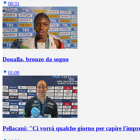
00:31
Doualla, bronzo da sogno
01:09
Pellacani: "Ci vorrà qualche giorno per capire l'impr