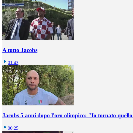
A tutto Jacobs
01:43
Jacobs 5 anni dopo l'oro olimpico: "Io tornato quel
00:25