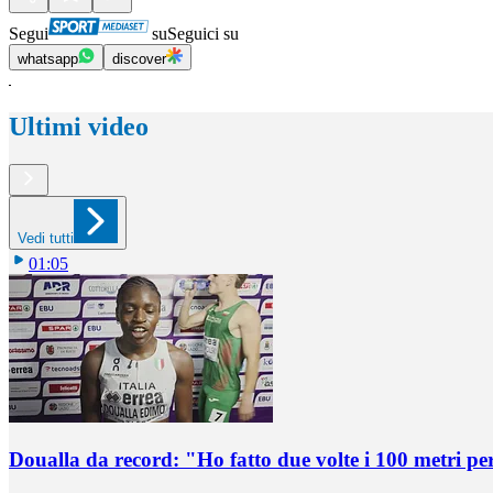
Segui
su
Seguici su
whatsapp
discover
Ultimi video
Vedi tutti
01:05
Doualla da record: "Ho fatto due volte i 100 metri pe