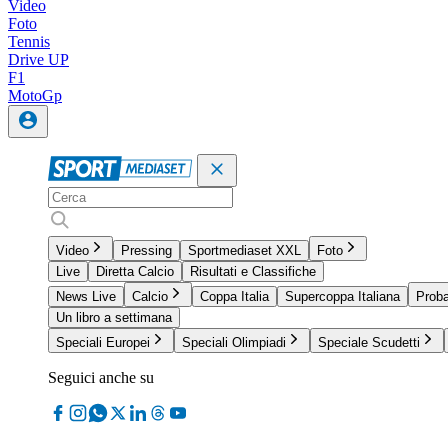
Video
Foto
Tennis
Drive UP
F1
MotoGp
Video
Pressing
Sportmediaset XXL
Foto
Live
Diretta Calcio
Risultati e Classifiche
News Live
Calcio
Coppa Italia
Supercoppa Italiana
Proba
Un libro a settimana
Speciali Europei
Speciali Olimpiadi
Speciale Scudetti
Seguici anche su