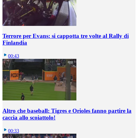
Terrore per Evans: si cappotta tre volte al Rally di
Finlandia
00:43
Altro che baseball: Tigres e Orioles fanno partire la
caccia allo scoiattolo!
00:33