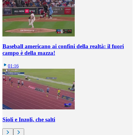
Baseball americano ai confini della realtà: il fuori
campo è della mazza!
01:16
Sioli e Inzoli, che salti