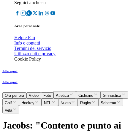
Seguici anche su
Area personale
Help e Faq
Info e contatti
Termini del servizio
Utilizzo dati e privacy
Cookie Policy
Altri sport
Altri sport
Ora per ora
Video
Foto
Atletica
Ciclismo
Ginnastica
Golf
Hockey
NFL
Nuoto
Rugby
Scherma
Vela
Jacobs: "Contento e punto ai