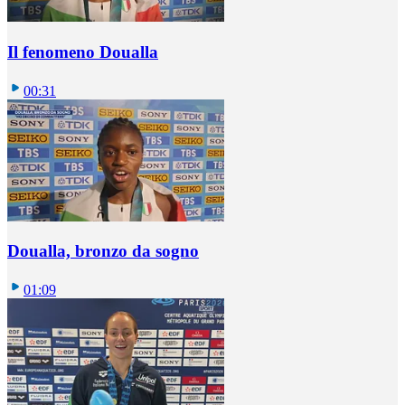
Il fenomeno Doualla
00:31
Doualla, bronzo da sogno
01:09