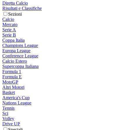
Diretta Calcio
Risultati e Classifiche
Sezioni
Calcio
Mercato
Serie A
Serie B
Coppa Italia
Champions League
Europa League
Conference League
Calcio Estero
Supercoppa Italiana
Formula 1
Formula E
MotoGP
Altri Motori
Basket
America's Cup
Nations League
Tennis
Sci
Volley
Drive UP
Speciali