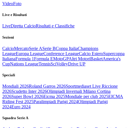
Video
Foto
Live e Risultati
Live
Diretta Calcio
Risultati e Classifiche
Sezioni
Calcio
Mercato
Serie A
Serie B
Coppa Italia
Champions
League
Europa League
Conference League
Calcio Estero
Supercoppa
Italiana
Formula 1
Formula E
MotoGP
Altri Motori
Basket
America's
Cup
Nations League
Tennis
Sci
Volley
Drive UP
Speciali
Mondiali 2026
Roland Garros 2026
Sportmediaset Live Riccione
2026
Scudetto Inter 2026
Olimpiadi Invernali Milano Cortina
2026
Super Bowl 2026
Eicma 2025
Mondiale per club 2025
EICMA
Riding Fest 2025
Paralimpiadi Parigi 2024
Olimpiadi Parigi
2024
Euro 2024
Squadra Serie A