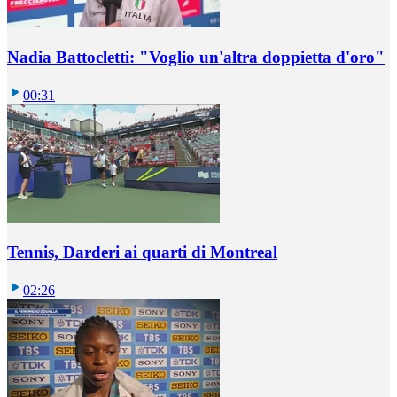
Nadia Battocletti: "Voglio un'altra doppietta d'oro"
00:31
Tennis, Darderi ai quarti di Montreal
02:26