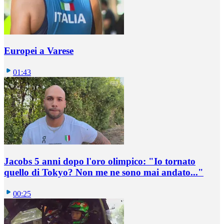
Europei a Varese
01:43
Jacobs 5 anni dopo l'oro olimpico: "Io tornato
quello di Tokyo? Non me ne sono mai andato..."
00:25