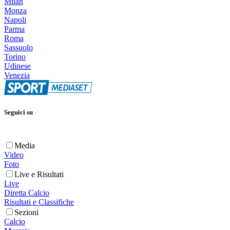
Milan
Monza
Napoli
Parma
Roma
Sassuolo
Torino
Udinese
Venezia
Seguici su
Media
Video
Foto
Live e Risultati
Live
Diretta Calcio
Risultati e Classifiche
Sezioni
Calcio