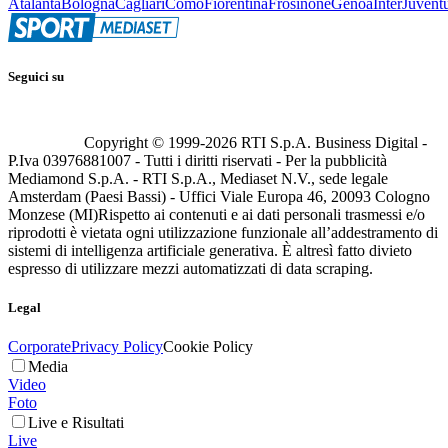
Atalanta
Bologna
Cagliari
Como
Fiorentina
Frosinone
Genoa
Inter
Juvent
Seguici su
Copyright © 1999-
2026
RTI S.p.A. Business Digital -
P.Iva 03976881007 - Tutti i diritti riservati - Per la pubblicità
Mediamond S.p.A. - RTI S.p.A., Mediaset N.V., sede legale
Amsterdam (Paesi Bassi) - Uffici Viale Europa 46, 20093 Cologno
Monzese (MI)
Rispetto ai contenuti e ai dati personali trasmessi e/o
riprodotti è vietata ogni utilizzazione funzionale all’addestramento di
sistemi di intelligenza artificiale generativa. È altresì fatto divieto
espresso di utilizzare mezzi automatizzati di data scraping.
Legal
Corporate
Privacy Policy
Cookie Policy
Media
Video
Foto
Live e Risultati
Live