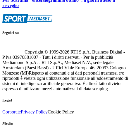
Per Scardina "encefalogramma ottimo", a giorni atteso il
risveglio
Seguici su
Copyright © 1999-
2026
RTI S.p.A. Business Digital -
P.Iva 03976881007 - Tutti i diritti riservati - Per la pubblicità
Mediamond S.p.A. - RTI S.p.A., Mediaset N.V., sede legale
Amsterdam (Paesi Bassi) - Uffici Viale Europa 46, 20093 Cologno
Monzese (MI)
Rispetto ai contenuti e ai dati personali trasmessi e/o
riprodotti è vietata ogni utilizzazione funzionale all’addestramento di
sistemi di intelligenza artificiale generativa. È altresì fatto divieto
espresso di utilizzare mezzi automatizzati di data scraping.
Legal
Corporate
Privacy Policy
Cookie Policy
Media