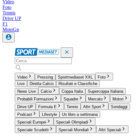
Video
Foto
Tennis
Drive UP
F1
MotoGp
Video
Pressing
Sportmediaset XXL
Foto
Live
Diretta Calcio
Risultati e Classifiche
News Live
Calcio
Coppa Italia
Supercoppa Italiana
Probabili Formazioni
Squadre
Mercato
Motori
Drive UP
Formula E
Tennis
Altri Sport
Sondaggi
Podcast
Lifestyle
Un libro a settimana
Speciali Europei
Speciali Olimpiadi
Speciale Scudetti
Speciali Mondiali
Altri Speciali