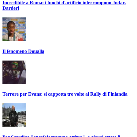
Incredibile a Roma: i fuochi d'artificio interrompono Jodar-
Darderi
Il fenomeno Doualla
Terrore per Evans: si cappotta tre volte al Rally di Finlandia