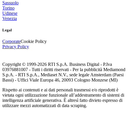
Sassuolo
Torino
Udinese
Venezia
Legal
Corporate
Cookie Policy
Privacy Policy
Copyright © 1999-
2026
RTI S.p.A. Business Digital - P.Iva
03976881007 - Tutti i diritti riservati - Per la pubblicità Mediamond
S.p.A. - RTI S.p.A., Mediaset N.V., sede legale Amsterdam (Paesi
Bassi) - Uffici Viale Europa 46, 20093 Cologno Monzese (MI)
Rispetto ai contenuti e ai dati personali trasmessi e/o riprodotti è
vietata ogni utilizzazione funzionale all’addestramento di sistemi di
intelligenza artificiale generativa. È altresì fatto divieto espresso di
utilizzare mezzi automatizzati di data scraping.