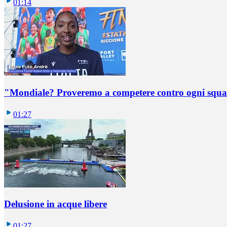
01:14
"Mondiale? Proveremo a competere contro ogni squadr
01:27
Delusione in acque libere
01:27