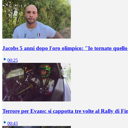
Jacobs 5 anni dopo l'oro olimpico: "Io tornato quel
00:25
Terrore per Evans: si cappotta tre volte al Rally di Fi
00:43