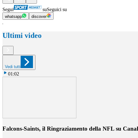
Segui
su
Seguici su
whatsapp
discover
Ultimi video
Vedi tutti
01:02
Falcons-Saints, il Ringraziamento della NFL su Cana