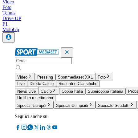
Video
Foto
Tennis
Drive UP
F1
MotoGp
Video
Pressing
Sportmediaset XXL
Foto
Live
Diretta Calcio
Risultati e Classifiche
News Live
Calcio
Coppa Italia
Supercoppa Italiana
Proba
Un libro a settimana
Speciali Europei
Speciali Olimpiadi
Speciale Scudetti
Seguici anche su