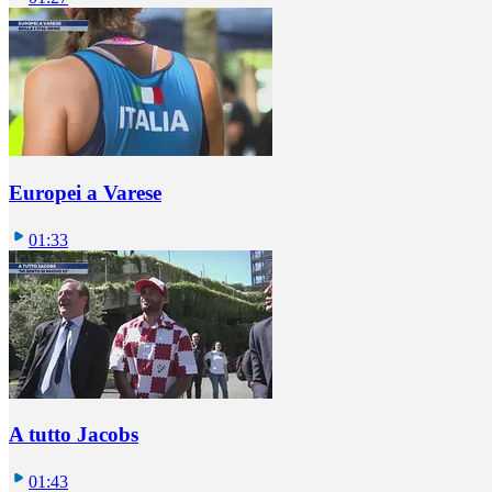
Europei a Varese
01:33
A tutto Jacobs
01:43