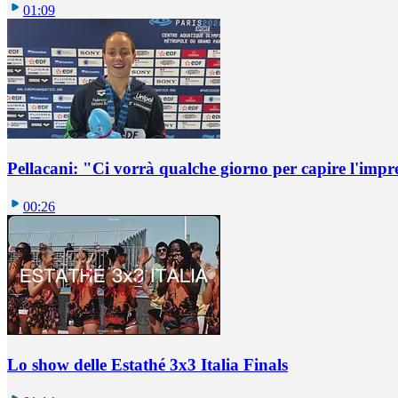
01:09
Pellacani: "Ci vorrà qualche giorno per capire l'impr
00:26
Lo show delle Estathé 3x3 Italia Finals