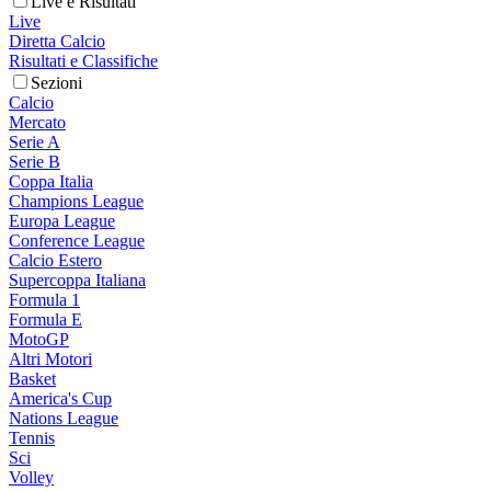
Live e Risultati
Live
Diretta Calcio
Risultati e Classifiche
Sezioni
Calcio
Mercato
Serie A
Serie B
Coppa Italia
Champions League
Europa League
Conference League
Calcio Estero
Supercoppa Italiana
Formula 1
Formula E
MotoGP
Altri Motori
Basket
America's Cup
Nations League
Tennis
Sci
Volley