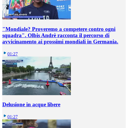
"Mondiale? Proveremo a competere contro ogni
squadra". Olbis Andrè racconta il percorso di
avvicinamento ai prossimi mondiali in Germania.
01:27
Delusione in acque libere
01:27