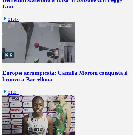
Gou
01:33
Europei arrampicata: Camilla Moroni conquista il
bronzo a Barcellona
01:05