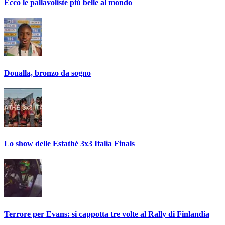
Ecco le pallavoliste più belle al mondo
Doualla, bronzo da sogno
Lo show delle Estathé 3x3 Italia Finals
Terrore per Evans: si cappotta tre volte al Rally di Finlandia