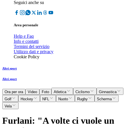
Seguici anche su
Area personale
Help e Faq
Info e contatti
Termini del servizio
Utilizzo dati e privacy
Cookie Policy
Altri sport
Altri sport
Ora per ora
Video
Foto
Atletica
Ciclismo
Ginnastica
Golf
Hockey
NFL
Nuoto
Rugby
Scherma
Vela
Furlani: "A volte ci vuole un