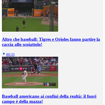
Altro che baseball: Tigres e Orioles fanno partire la
caccia allo scoiattolo!
00:33
Baseball americano ai confini della realtà: il fuori
campo è della mazza!