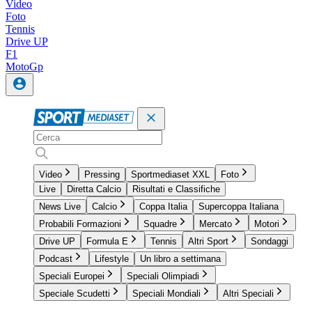
Video
Foto
Tennis
Drive UP
F1
MotoGp
Video
Pressing
Sportmediaset XXL
Foto
Live
Diretta Calcio
Risultati e Classifiche
News Live
Calcio
Coppa Italia
Supercoppa Italiana
Probabili Formazioni
Squadre
Mercato
Motori
Drive UP
Formula E
Tennis
Altri Sport
Sondaggi
Podcast
Lifestyle
Un libro a settimana
Speciali Europei
Speciali Olimpiadi
Speciale Scudetti
Speciali Mondiali
Altri Speciali