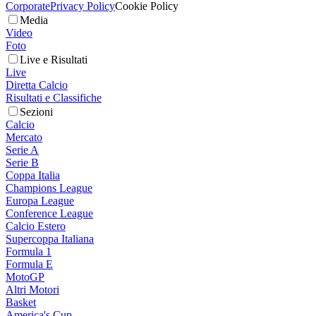
Corporate
Privacy Policy
Cookie Policy
Media
Video
Foto
Live e Risultati
Live
Diretta Calcio
Risultati e Classifiche
Sezioni
Calcio
Mercato
Serie A
Serie B
Coppa Italia
Champions League
Europa League
Conference League
Calcio Estero
Supercoppa Italiana
Formula 1
Formula E
MotoGP
Altri Motori
Basket
America's Cup