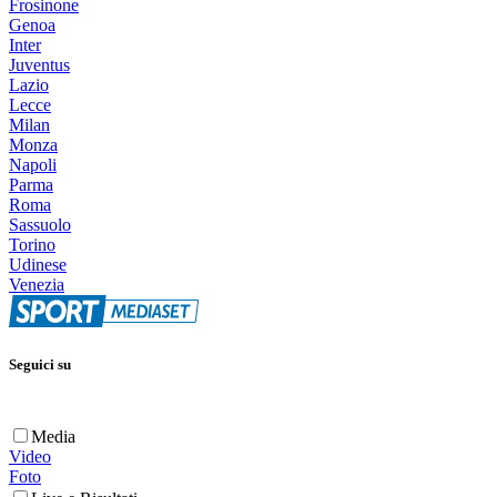
Frosinone
Genoa
Inter
Juventus
Lazio
Lecce
Milan
Monza
Napoli
Parma
Roma
Sassuolo
Torino
Udinese
Venezia
Seguici su
Media
Video
Foto