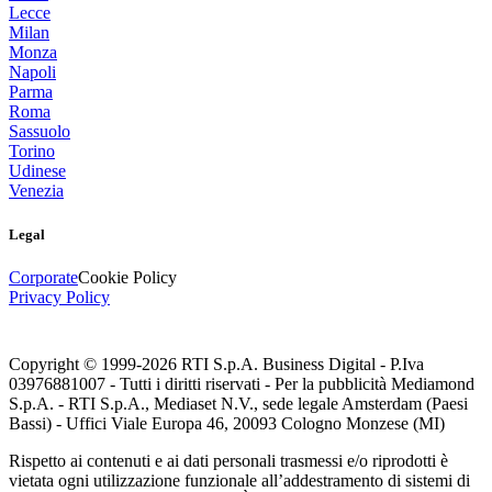
Lecce
Milan
Monza
Napoli
Parma
Roma
Sassuolo
Torino
Udinese
Venezia
Legal
Corporate
Cookie Policy
Privacy Policy
Copyright © 1999-
2026
RTI S.p.A. Business Digital - P.Iva
03976881007 - Tutti i diritti riservati - Per la pubblicità Mediamond
S.p.A. - RTI S.p.A., Mediaset N.V., sede legale Amsterdam (Paesi
Bassi) - Uffici Viale Europa 46, 20093 Cologno Monzese (MI)
Rispetto ai contenuti e ai dati personali trasmessi e/o riprodotti è
vietata ogni utilizzazione funzionale all’addestramento di sistemi di