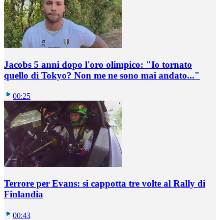
Jacobs 5 anni dopo l'oro olimpico: "Io tornato
quello di Tokyo? Non me ne sono mai andato..."
00:25
Terrore per Evans: si cappotta tre volte al Rally di
Finlandia
00:43