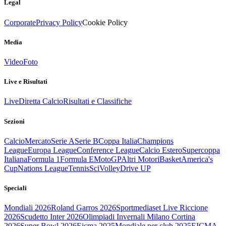
Legal
Corporate
Privacy Policy
Cookie Policy
Media
Video
Foto
Live e Risultati
Live
Diretta Calcio
Risultati e Classifiche
Sezioni
Calcio
Mercato
Serie A
Serie B
Coppa Italia
Champions
League
Europa League
Conference League
Calcio Estero
Supercoppa
Italiana
Formula 1
Formula E
MotoGP
Altri Motori
Basket
America's
Cup
Nations League
Tennis
Sci
Volley
Drive UP
Speciali
Mondiali 2026
Roland Garros 2026
Sportmediaset Live Riccione
2026
Scudetto Inter 2026
Olimpiadi Invernali Milano Cortina
2026
Super Bowl 2026
Eicma 2025
Mondiale per club 2025
EICMA