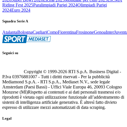
Riding Fest 2025
Paralimpiadi Parigi 2024
Olimpiadi Parigi
2024
Euro 2024
Squadra Serie A
Atalanta
Bologna
Cagliari
Como
Fiorentina
Frosinone
Genoa
Inter
Juvent
Seguici su
Copyright © 1999-
2026
RTI S.p.A. Business Digital -
P.Iva 03976881007 - Tutti i diritti riservati - Per la pubblicità
Mediamond S.p.A. - RTI S.p.A., Mediaset N.V., sede legale
Amsterdam (Paesi Bassi) - Uffici Viale Europa 46, 20093 Cologno
Monzese (MI)
Rispetto ai contenuti e ai dati personali trasmessi e/o
riprodotti è vietata ogni utilizzazione funzionale all’addestramento di
sistemi di intelligenza artificiale generativa. È altresì fatto divieto
espresso di utilizzare mezzi automatizzati di data scraping.
Legal