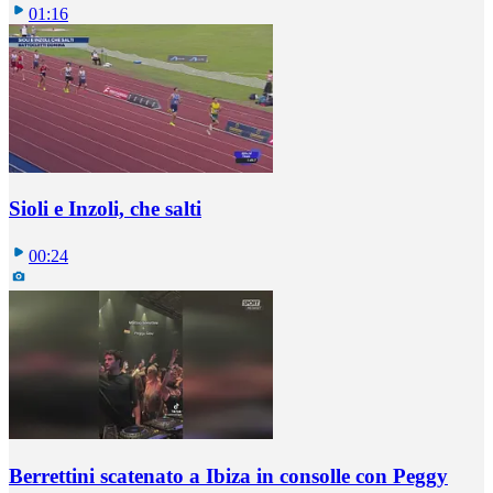
01:16
Sioli e Inzoli, che salti
00:24
Berrettini scatenato a Ibiza in consolle con Peggy