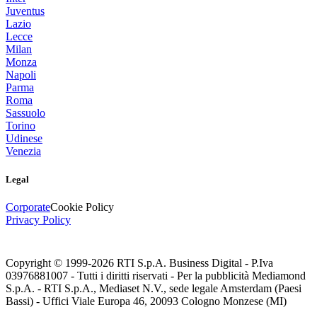
Juventus
Lazio
Lecce
Milan
Monza
Napoli
Parma
Roma
Sassuolo
Torino
Udinese
Venezia
Legal
Corporate
Cookie Policy
Privacy Policy
Copyright © 1999-
2026
RTI S.p.A. Business Digital - P.Iva
03976881007 - Tutti i diritti riservati - Per la pubblicità Mediamond
S.p.A. - RTI S.p.A., Mediaset N.V., sede legale Amsterdam (Paesi
Bassi) - Uffici Viale Europa 46, 20093 Cologno Monzese (MI)