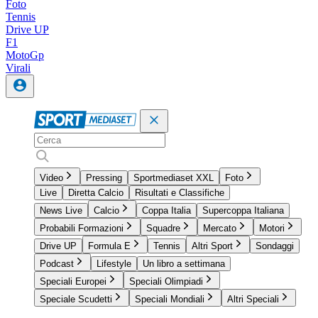
Foto
Tennis
Drive UP
F1
MotoGp
Virali
Video
Pressing
Sportmediaset XXL
Foto
Live
Diretta Calcio
Risultati e Classifiche
News Live
Calcio
Coppa Italia
Supercoppa Italiana
Probabili Formazioni
Squadre
Mercato
Motori
Drive UP
Formula E
Tennis
Altri Sport
Sondaggi
Podcast
Lifestyle
Un libro a settimana
Speciali Europei
Speciali Olimpiadi
Speciale Scudetti
Speciali Mondiali
Altri Speciali