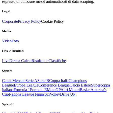
espresso di utilizzare mezzi automatizzati di data scraping.
Legal
Corporate
Privacy Policy
Cookie Policy
Media
Video
Foto
Live e Risultati
Live
Diretta Calcio
Risultati e Classifiche
Sezioni
Calcio
Mercato
Serie A
Serie B
Coppa Italia
Champions
League
Europa League
Conference League
Calcio Estero
Supercoppa
Italiana
Formula 1
Formula E
MotoGP
Altri Motori
Basket
America's
Cup
Nations League
Tennis
Sci
Volley
Drive UP
Speciali