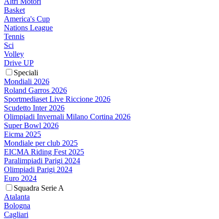
Altri Motori
Basket
America's Cup
Nations League
Tennis
Sci
Volley
Drive UP
Speciali
Mondiali 2026
Roland Garros 2026
Sportmediaset Live Riccione 2026
Scudetto Inter 2026
Olimpiadi Invernali Milano Cortina 2026
Super Bowl 2026
Eicma 2025
Mondiale per club 2025
EICMA Riding Fest 2025
Paralimpiadi Parigi 2024
Olimpiadi Parigi 2024
Euro 2024
Squadra Serie A
Atalanta
Bologna
Cagliari