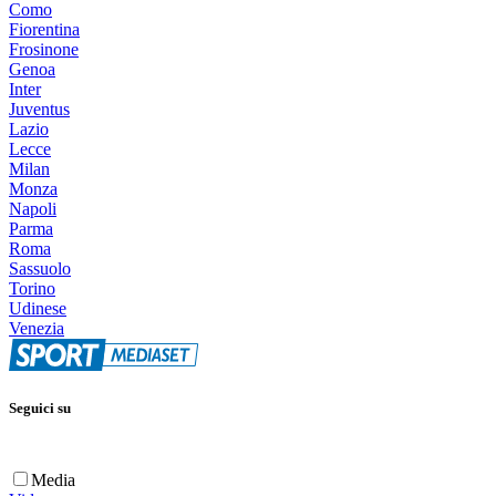
Como
Fiorentina
Frosinone
Genoa
Inter
Juventus
Lazio
Lecce
Milan
Monza
Napoli
Parma
Roma
Sassuolo
Torino
Udinese
Venezia
Seguici su
Media