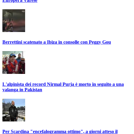
Europei a Varese
Berrettini scatenato a Ibiza in consolle con Peggy Gou
L'alpinista dei record Nirmal Purja è morto in seguito a una
valanga in Pakistan
Per Scardina "encefalogramma ottimo", a giorni atteso il