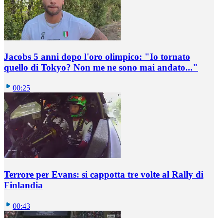
Jacobs 5 anni dopo l'oro olimpico: "Io tornato
quello di Tokyo? Non me ne sono mai andato..."
00:25
Terrore per Evans: si cappotta tre volte al Rally di
Finlandia
00:43