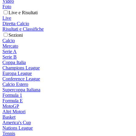
Video
Foto
Live e Risultati
Live
Diretta Calcio
Risultati e Classifiche
Sezioni
Calcio
Mercato
Serie A
Serie B
Coppa Italia
Champions League
Europa League
Conference League
Calcio Estero
Supercoppa Italiana
Formula 1
Formula E
MotoGP
Altri Motori
Basket
America's Cup
Nations League
Tennis