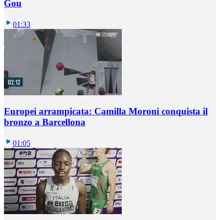
Gou
01:33
Europei arrampicata: Camilla Moroni conquista il
bronzo a Barcellona
01:05