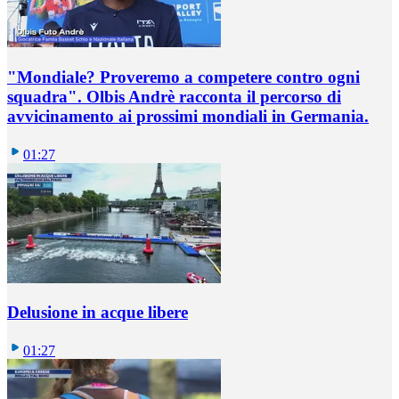
"Mondiale? Proveremo a competere contro ogni
squadra". Olbis Andrè racconta il percorso di
avvicinamento ai prossimi mondiali in Germania.
01:27
Delusione in acque libere
01:27