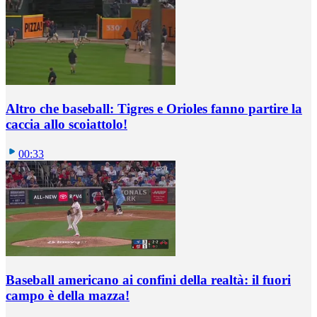
Altro che baseball: Tigres e Orioles fanno partire la
caccia allo scoiattolo!
00:33
Baseball americano ai confini della realtà: il fuori
campo è della mazza!