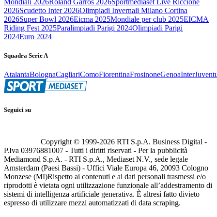
Mondiali 2026
Roland Garros 2026
Sportmediaset Live Riccione
2026
Scudetto Inter 2026
Olimpiadi Invernali Milano Cortina
2026
Super Bowl 2026
Eicma 2025
Mondiale per club 2025
EICMA
Riding Fest 2025
Paralimpiadi Parigi 2024
Olimpiadi Parigi
2024
Euro 2024
Squadra Serie A
Atalanta
Bologna
Cagliari
Como
Fiorentina
Frosinone
Genoa
Inter
Juvent
Seguici su
Copyright © 1999-
2026
RTI S.p.A. Business Digital -
P.Iva 03976881007 - Tutti i diritti riservati - Per la pubblicità
Mediamond S.p.A. - RTI S.p.A., Mediaset N.V., sede legale
Amsterdam (Paesi Bassi) - Uffici Viale Europa 46, 20093 Cologno
Monzese (MI)
Rispetto ai contenuti e ai dati personali trasmessi e/o
riprodotti è vietata ogni utilizzazione funzionale all’addestramento di
sistemi di intelligenza artificiale generativa. È altresì fatto divieto
espresso di utilizzare mezzi automatizzati di data scraping.