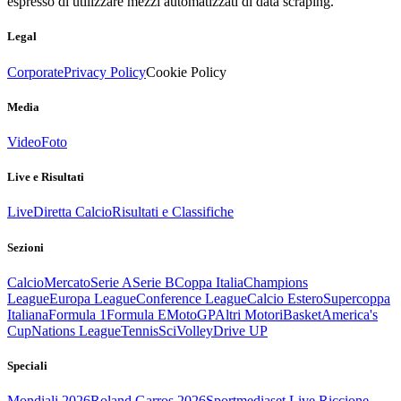
espresso di utilizzare mezzi automatizzati di data scraping.
Legal
Corporate
Privacy Policy
Cookie Policy
Media
Video
Foto
Live e Risultati
Live
Diretta Calcio
Risultati e Classifiche
Sezioni
Calcio
Mercato
Serie A
Serie B
Coppa Italia
Champions
League
Europa League
Conference League
Calcio Estero
Supercoppa
Italiana
Formula 1
Formula E
MotoGP
Altri Motori
Basket
America's
Cup
Nations League
Tennis
Sci
Volley
Drive UP
Speciali
Mondiali 2026
Roland Garros 2026
Sportmediaset Live Riccione