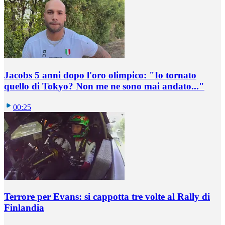
Jacobs 5 anni dopo l'oro olimpico: "Io tornato
quello di Tokyo? Non me ne sono mai andato..."
00:25
Terrore per Evans: si cappotta tre volte al Rally di
Finlandia