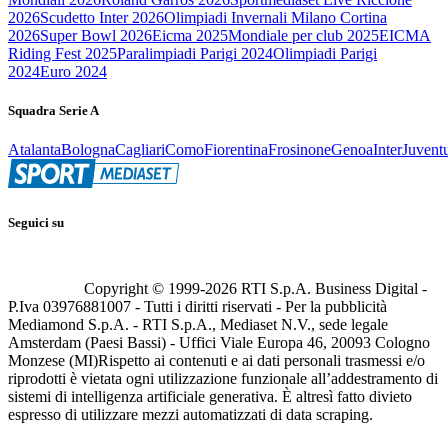
2026
Scudetto Inter 2026
Olimpiadi Invernali Milano Cortina
2026
Super Bowl 2026
Eicma 2025
Mondiale per club 2025
EICMA
Riding Fest 2025
Paralimpiadi Parigi 2024
Olimpiadi Parigi
2024
Euro 2024
Squadra Serie A
Atalanta
Bologna
Cagliari
Como
Fiorentina
Frosinone
Genoa
Inter
Juvent
Seguici su
Copyright © 1999-
2026
RTI S.p.A. Business Digital -
P.Iva 03976881007 - Tutti i diritti riservati - Per la pubblicità
Mediamond S.p.A. - RTI S.p.A., Mediaset N.V., sede legale
Amsterdam (Paesi Bassi) - Uffici Viale Europa 46, 20093 Cologno
Monzese (MI)
Rispetto ai contenuti e ai dati personali trasmessi e/o
riprodotti è vietata ogni utilizzazione funzionale all’addestramento di
sistemi di intelligenza artificiale generativa. È altresì fatto divieto
espresso di utilizzare mezzi automatizzati di data scraping.