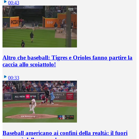
00:43
Altro che baseball: Tigres e Orioles fanno partire la
caccia allo scoiattolo!
00:33
Baseball americano ai confini della realtà: il fuori