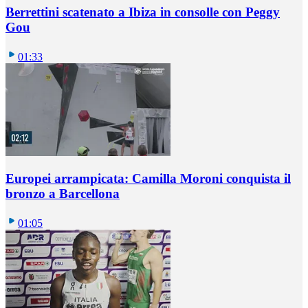
Berrettini scatenato a Ibiza in consolle con Peggy
Gou
01:33
Europei arrampicata: Camilla Moroni conquista il
bronzo a Barcellona
01:05