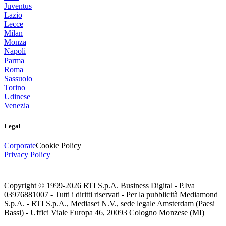
Juventus
Lazio
Lecce
Milan
Monza
Napoli
Parma
Roma
Sassuolo
Torino
Udinese
Venezia
Legal
Corporate
Cookie Policy
Privacy Policy
Copyright © 1999-
2026
RTI S.p.A. Business Digital - P.Iva
03976881007 - Tutti i diritti riservati - Per la pubblicità Mediamond
S.p.A. - RTI S.p.A., Mediaset N.V., sede legale Amsterdam (Paesi
Bassi) - Uffici Viale Europa 46, 20093 Cologno Monzese (MI)