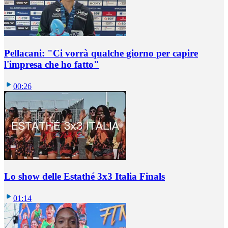
Pellacani: "Ci vorrà qualche giorno per capire
l'impresa che ho fatto"
00:26
Lo show delle Estathé 3x3 Italia Finals
01:14