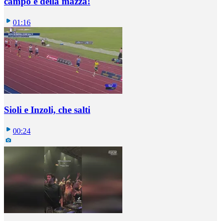
campo è della mazza!
01:16
Sioli e Inzoli, che salti
00:24