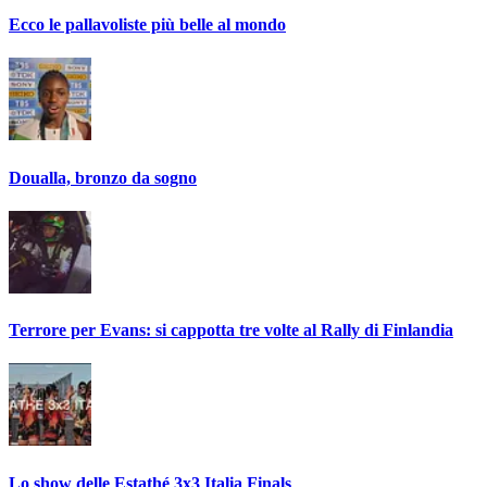
Ecco le pallavoliste più belle al mondo
Doualla, bronzo da sogno
Terrore per Evans: si cappotta tre volte al Rally di Finlandia
Lo show delle Estathé 3x3 Italia Finals