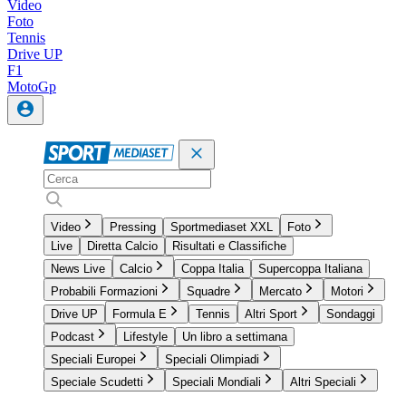
Video
Foto
Tennis
Drive UP
F1
MotoGp
Video
Pressing
Sportmediaset XXL
Foto
Live
Diretta Calcio
Risultati e Classifiche
News Live
Calcio
Coppa Italia
Supercoppa Italiana
Probabili Formazioni
Squadre
Mercato
Motori
Drive UP
Formula E
Tennis
Altri Sport
Sondaggi
Podcast
Lifestyle
Un libro a settimana
Speciali Europei
Speciali Olimpiadi
Speciale Scudetti
Speciali Mondiali
Altri Speciali