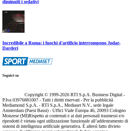
diminuiti i sedativi
Incredibile a Roma: i fuochi d'artificio interrompono Jodar-
Darderi
Seguici su
Copyright © 1999-
2026
RTI S.p.A. Business Digital -
P.Iva 03976881007 - Tutti i diritti riservati - Per la pubblicità
Mediamond S.p.A. - RTI S.p.A., Mediaset N.V., sede legale
Amsterdam (Paesi Bassi) - Uffici Viale Europa 46, 20093 Cologno
Monzese (MI)
Rispetto ai contenuti e ai dati personali trasmessi e/o
riprodotti è vietata ogni utilizzazione funzionale all’addestramento di
sistemi di intelligenza artificiale generativa. È altresì fatto divieto