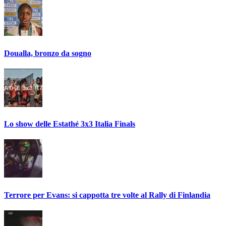
Doualla, bronzo da sogno
Lo show delle Estathé 3x3 Italia Finals
Terrore per Evans: si cappotta tre volte al Rally di Finlandia