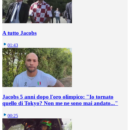
A tutto Jacobs
01:43
Jacobs 5 anni dopo l'oro olimpico: "Io tornato
quello di Tokyo? Non me ne sono mai andato..."
00:25