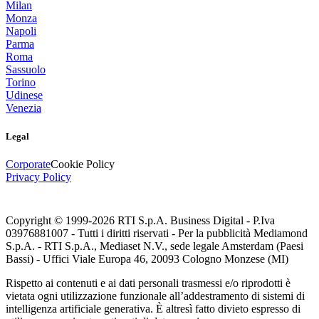
Milan
Monza
Napoli
Parma
Roma
Sassuolo
Torino
Udinese
Venezia
Legal
Corporate
Cookie Policy
Privacy Policy
Copyright © 1999-
2026
RTI S.p.A. Business Digital - P.Iva
03976881007 - Tutti i diritti riservati - Per la pubblicità Mediamond
S.p.A. - RTI S.p.A., Mediaset N.V., sede legale Amsterdam (Paesi
Bassi) - Uffici Viale Europa 46, 20093 Cologno Monzese (MI)
Rispetto ai contenuti e ai dati personali trasmessi e/o riprodotti è
vietata ogni utilizzazione funzionale all’addestramento di sistemi di
intelligenza artificiale generativa. È altresì fatto divieto espresso di