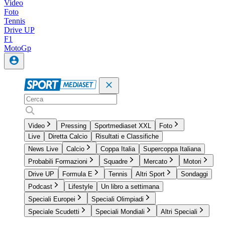
Video
Foto
Tennis
Drive UP
F1
MotoGp
Video
Pressing
Sportmediaset XXL
Foto
Live
Diretta Calcio
Risultati e Classifiche
News Live
Calcio
Coppa Italia
Supercoppa Italiana
Probabili Formazioni
Squadre
Mercato
Motori
Drive UP
Formula E
Tennis
Altri Sport
Sondaggi
Podcast
Lifestyle
Un libro a settimana
Speciali Europei
Speciali Olimpiadi
Speciale Scudetti
Speciali Mondiali
Altri Speciali