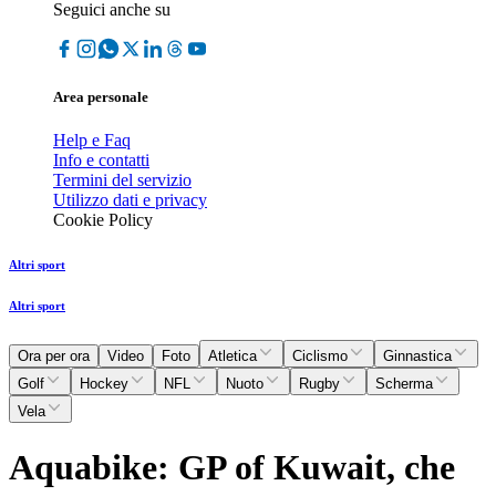
Seguici anche su
Area personale
Help e Faq
Info e contatti
Termini del servizio
Utilizzo dati e privacy
Cookie Policy
Altri sport
Altri sport
Ora per ora
Video
Foto
Atletica
Ciclismo
Ginnastica
Golf
Hockey
NFL
Nuoto
Rugby
Scherma
Vela
Aquabike: GP of Kuwait, che