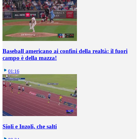
Baseball americano ai confini della realtà: il fuori
campo è della mazza!
01:16
Sioli e Inzoli, che salti