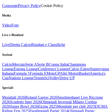
Corporate
Privacy Policy
Cookie Policy
Media
Video
Foto
Live e Risultati
Live
Diretta Calcio
Risultati e Classifiche
Sezioni
Calcio
Mercato
Serie A
Serie B
Coppa Italia
Champions
League
Europa League
Conference League
Calcio Estero
Supercoppa
Italiana
Formula 1
Formula E
MotoGP
Altri Motori
Basket
America's
Cup
Nations League
Tennis
Sci
Volley
Drive UP
Speciali
Mondiali 2026
Roland Garros 2026
Sportmediaset Live Riccione
2026
Scudetto Inter 2026
Olimpiadi Invernali Milano Cortina
2026
Super Bowl 2026
Eicma 2025
Mondiale per club 2025
EICMA
Riding Fest 2025
Paralimpiadi Parigi 2024
Olimpiadi Parigi