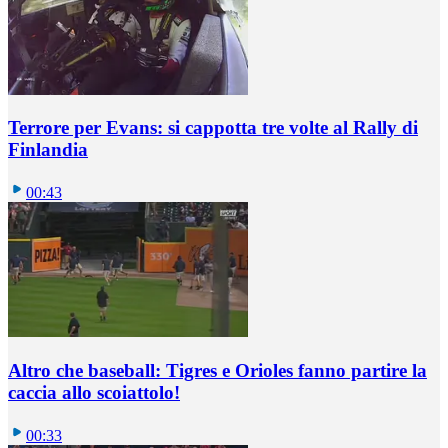
Terrore per Evans: si cappotta tre volte al Rally di
Finlandia
00:43
Altro che baseball: Tigres e Orioles fanno partire la
caccia allo scoiattolo!
00:33