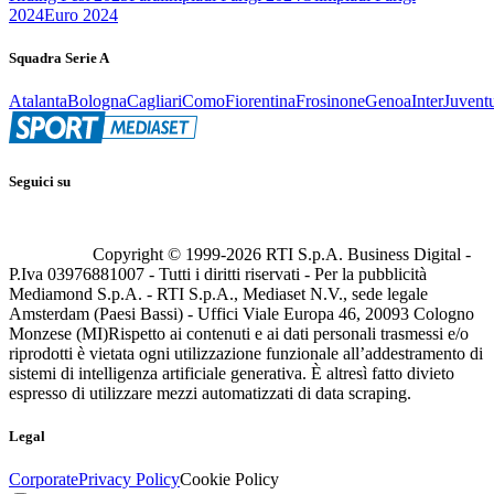
2024
Euro 2024
Squadra Serie A
Atalanta
Bologna
Cagliari
Como
Fiorentina
Frosinone
Genoa
Inter
Juvent
Seguici su
Copyright © 1999-
2026
RTI S.p.A. Business Digital -
P.Iva 03976881007 - Tutti i diritti riservati - Per la pubblicità
Mediamond S.p.A. - RTI S.p.A., Mediaset N.V., sede legale
Amsterdam (Paesi Bassi) - Uffici Viale Europa 46, 20093 Cologno
Monzese (MI)
Rispetto ai contenuti e ai dati personali trasmessi e/o
riprodotti è vietata ogni utilizzazione funzionale all’addestramento di
sistemi di intelligenza artificiale generativa. È altresì fatto divieto
espresso di utilizzare mezzi automatizzati di data scraping.
Legal
Corporate
Privacy Policy
Cookie Policy