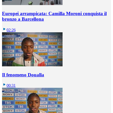
Europei arrampicata: Camilla Moroni conquista il
bronzo a Barcellona
02:26
Il fenomeno Doualla
00:31