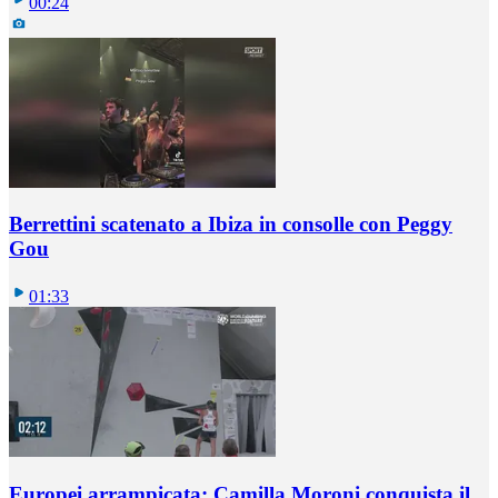
00:24
Berrettini scatenato a Ibiza in consolle con Peggy
Gou
01:33
Europei arrampicata: Camilla Moroni conquista il