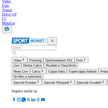
Video
Foto
Tennis
Drive UP
F1
MotoGp
Video
Pressing
Sportmediaset XXL
Foto
Live
Diretta Calcio
Risultati e Classifiche
News Live
Calcio
Coppa Italia
Supercoppa Italiana
Proba
Un libro a settimana
Speciali Europei
Speciali Olimpiadi
Speciale Scudetti
Seguici anche su