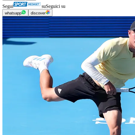
Segui
su
Seguici su
whatsapp
discover