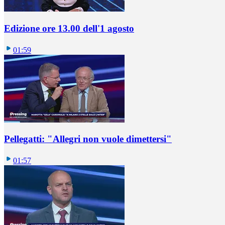
Edizione ore 13.00 dell'1 agosto
01:59
Pellegatti: "Allegri non vuole dimettersi"
01:57