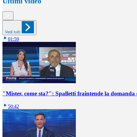
Ultimi video
Vedi tutti
01:59
"Mister, come sta?": Spalletti fraintende la domanda e
50:42