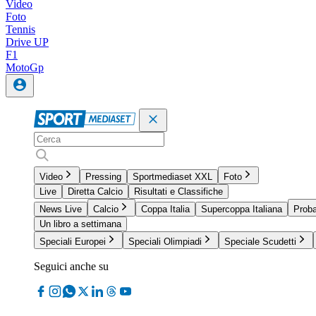
Video
Foto
Tennis
Drive UP
F1
MotoGp
Video
Pressing
Sportmediaset XXL
Foto
Live
Diretta Calcio
Risultati e Classifiche
News Live
Calcio
Coppa Italia
Supercoppa Italiana
Proba
Un libro a settimana
Speciali Europei
Speciali Olimpiadi
Speciale Scudetti
Seguici anche su