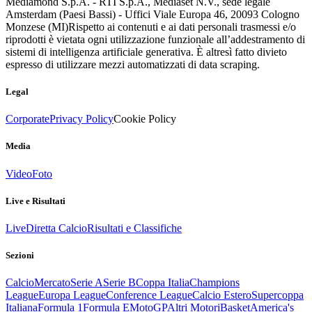
Mediamond S.p.A. - RTI S.p.A., Mediaset N.V., sede legale
Amsterdam (Paesi Bassi) - Uffici Viale Europa 46, 20093 Cologno
Monzese (MI)
Rispetto ai contenuti e ai dati personali trasmessi e/o
riprodotti è vietata ogni utilizzazione funzionale all’addestramento di
sistemi di intelligenza artificiale generativa. È altresì fatto divieto
espresso di utilizzare mezzi automatizzati di data scraping.
Legal
Corporate
Privacy Policy
Cookie Policy
Media
Video
Foto
Live e Risultati
Live
Diretta Calcio
Risultati e Classifiche
Sezioni
Calcio
Mercato
Serie A
Serie B
Coppa Italia
Champions
League
Europa League
Conference League
Calcio Estero
Supercoppa
Italiana
Formula 1
Formula E
MotoGP
Altri Motori
Basket
America's