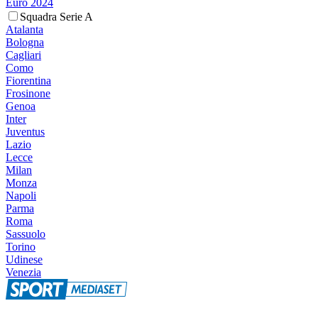
Euro 2024
Squadra Serie A
Atalanta
Bologna
Cagliari
Como
Fiorentina
Frosinone
Genoa
Inter
Juventus
Lazio
Lecce
Milan
Monza
Napoli
Parma
Roma
Sassuolo
Torino
Udinese
Venezia