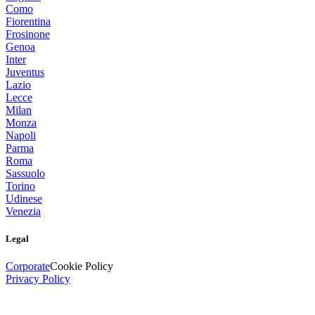
Como
Fiorentina
Frosinone
Genoa
Inter
Juventus
Lazio
Lecce
Milan
Monza
Napoli
Parma
Roma
Sassuolo
Torino
Udinese
Venezia
Legal
Corporate
Cookie Policy
Privacy Policy