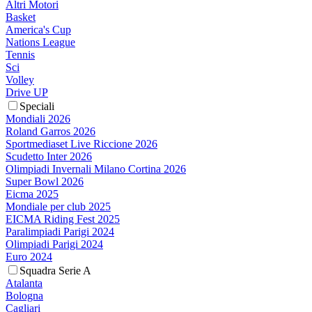
Altri Motori
Basket
America's Cup
Nations League
Tennis
Sci
Volley
Drive UP
Speciali
Mondiali 2026
Roland Garros 2026
Sportmediaset Live Riccione 2026
Scudetto Inter 2026
Olimpiadi Invernali Milano Cortina 2026
Super Bowl 2026
Eicma 2025
Mondiale per club 2025
EICMA Riding Fest 2025
Paralimpiadi Parigi 2024
Olimpiadi Parigi 2024
Euro 2024
Squadra Serie A
Atalanta
Bologna
Cagliari