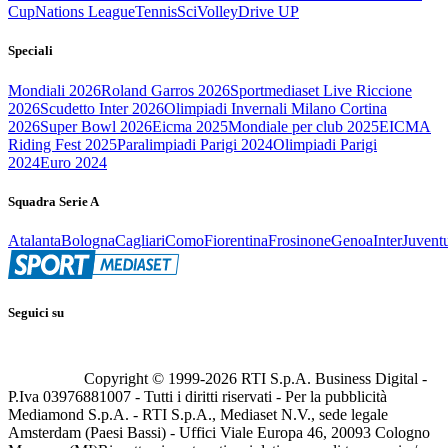
Cup
Nations League
Tennis
Sci
Volley
Drive UP
Speciali
Mondiali 2026
Roland Garros 2026
Sportmediaset Live Riccione
2026
Scudetto Inter 2026
Olimpiadi Invernali Milano Cortina
2026
Super Bowl 2026
Eicma 2025
Mondiale per club 2025
EICMA
Riding Fest 2025
Paralimpiadi Parigi 2024
Olimpiadi Parigi
2024
Euro 2024
Squadra Serie A
Atalanta
Bologna
Cagliari
Como
Fiorentina
Frosinone
Genoa
Inter
Juvent
Seguici su
Copyright © 1999-
2026
RTI S.p.A. Business Digital -
P.Iva 03976881007 - Tutti i diritti riservati - Per la pubblicità
Mediamond S.p.A. - RTI S.p.A., Mediaset N.V., sede legale
Amsterdam (Paesi Bassi) - Uffici Viale Europa 46, 20093 Cologno