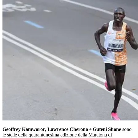
Geoffrey Kamworor
,
Lawrence Cherono
e
Guteni Shone
sono
le stelle della quarantunesima edizione della Maratona di