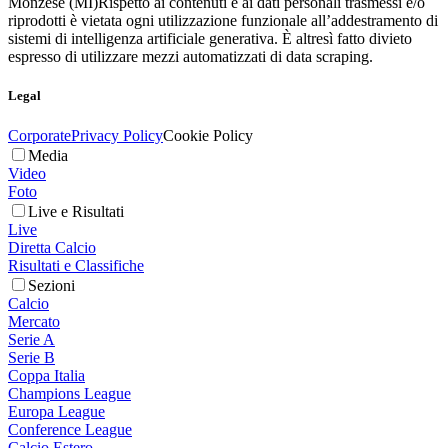
Monzese (MI)
Rispetto ai contenuti e ai dati personali trasmessi e/o
riprodotti è vietata ogni utilizzazione funzionale all’addestramento di
sistemi di intelligenza artificiale generativa. È altresì fatto divieto
espresso di utilizzare mezzi automatizzati di data scraping.
Legal
Corporate
Privacy Policy
Cookie Policy
Media
Video
Foto
Live e Risultati
Live
Diretta Calcio
Risultati e Classifiche
Sezioni
Calcio
Mercato
Serie A
Serie B
Coppa Italia
Champions League
Europa League
Conference League
Calcio Estero