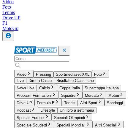
Video
Foto
Tennis
Drive UP
F1
MotoGp
Video
Pressing
Sportmediaset XXL
Foto
Live
Diretta Calcio
Risultati e Classifiche
News Live
Calcio
Coppa Italia
Supercoppa Italiana
Probabili Formazioni
Squadre
Mercato
Motori
Drive UP
Formula E
Tennis
Altri Sport
Sondaggi
Podcast
Lifestyle
Un libro a settimana
Speciali Europei
Speciali Olimpiadi
Speciale Scudetti
Speciali Mondiali
Altri Speciali