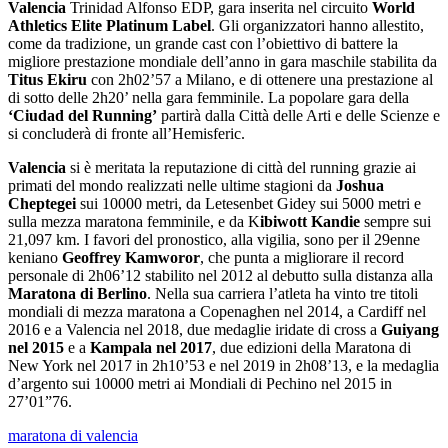
Valencia
Trinidad Alfonso EDP, gara inserita nel circuito
World
Athletics Elite Platinum Label
. Gli organizzatori hanno allestito,
come da tradizione, un grande cast con l’obiettivo di battere la
migliore prestazione mondiale dell’anno in gara maschile stabilita da
Titus Ekiru
con 2h02’57 a Milano, e di ottenere una prestazione al
di sotto delle 2h20’ nella gara femminile. La popolare gara della
‘Ciudad del Running’
partirà dalla Città delle Arti e delle Scienze e
si concluderà di fronte all’Hemisferic.
Valencia
si è meritata la reputazione di città del running grazie ai
primati del mondo realizzati nelle ultime stagioni da
Joshua
Cheptegei
sui 10000 metri, da Letesenbet Gidey sui 5000 metri e
sulla mezza maratona femminile, e da K
ibiwott
Kandie
sempre sui
21,097 km. I favori del pronostico, alla vigilia, sono per il 29enne
keniano
Geoffrey Kamworor
, che punta a migliorare il record
personale di 2h06’12 stabilito nel 2012 al debutto sulla distanza alla
Maratona di Berlino
. Nella sua carriera l’atleta ha vinto tre titoli
mondiali di mezza maratona a Copenaghen nel 2014, a Cardiff nel
2016 e a Valencia nel 2018, due medaglie iridate di cross a
Guiyang
nel 2015
e a
Kampala nel 2017
, due edizioni della Maratona di
New York nel 2017 in 2h10’53 e nel 2019 in 2h08’13, e la medaglia
d’argento sui 10000 metri ai Mondiali di Pechino nel 2015 in
27’01”76.
maratona di valencia