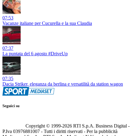
07:53
Vacanze italiane per Cucurella e la sua Claudia
07:37
La puntata del 6 agosto #DriveUp
07:35
Dacia Striker, eleganza da berlina e versatilità da station wagon
Seguici su
Copyright © 1999-
2026
RTI S.p.A. Business Digital -
P.Iva 03976881007 - Tutti i diritti riservati - Per la pubblicità