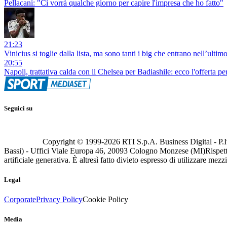
Pellacani: "Ci vorrà qualche giorno per capire l'impresa che ho fatto"
21:23
Vinicius si toglie dalla lista, ma sono tanti i big che entrano nell’ult
20:55
Napoli, trattativa calda con il Chelsea per Badiashile: ecco l'offerta per
Seguici su
Copyright © 1999-
2026
RTI S.p.A. Business Digital - P.I
Bassi) - Uffici Viale Europa 46, 20093 Cologno Monzese (MI)
Rispett
artificiale generativa. È altresì fatto divieto espresso di utilizzare mez
Legal
Corporate
Privacy Policy
Cookie Policy
Media