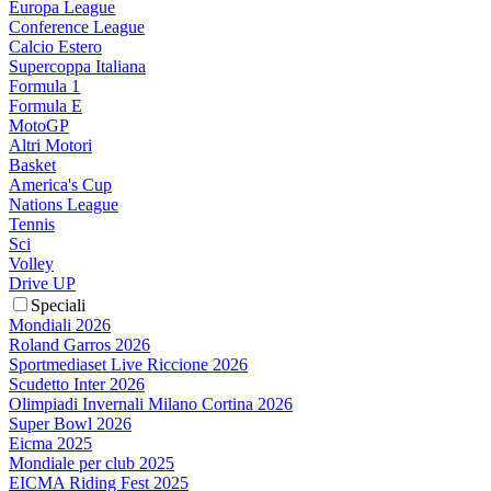
Europa League
Conference League
Calcio Estero
Supercoppa Italiana
Formula 1
Formula E
MotoGP
Altri Motori
Basket
America's Cup
Nations League
Tennis
Sci
Volley
Drive UP
Speciali
Mondiali 2026
Roland Garros 2026
Sportmediaset Live Riccione 2026
Scudetto Inter 2026
Olimpiadi Invernali Milano Cortina 2026
Super Bowl 2026
Eicma 2025
Mondiale per club 2025
EICMA Riding Fest 2025