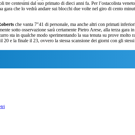
oli tre centesimi dal suo primato di dieci anni fa. Per l’ostacolista ven
na gara che lo vedrà andare sui blocchi due volte nel giro di cento minuti,
Roberts
che vanta 7″41 di personale, ma anche altri con primati inferior
rmente sotto osservazione sarà certamente Pietro Arese, alla terza gara i
azzurro sta in qualche modo sperimentando la sua tenuta su prove molto r
l 20 e la finale il 23, ovvero la stessa scansione dei giorni con gli stess
tri