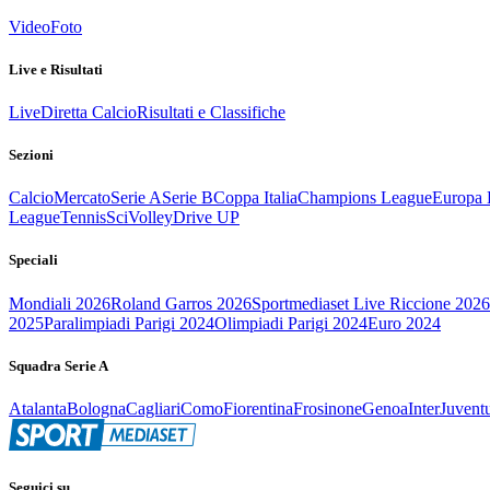
Video
Foto
Live e Risultati
Live
Diretta Calcio
Risultati e Classifiche
Sezioni
Calcio
Mercato
Serie A
Serie B
Coppa Italia
Champions League
Europa 
League
Tennis
Sci
Volley
Drive UP
Speciali
Mondiali 2026
Roland Garros 2026
Sportmediaset Live Riccione 2026
2025
Paralimpiadi Parigi 2024
Olimpiadi Parigi 2024
Euro 2024
Squadra Serie A
Atalanta
Bologna
Cagliari
Como
Fiorentina
Frosinone
Genoa
Inter
Juvent
Seguici su