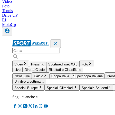
Video
Foto
Tennis
Drive UP
F1
MotoGp
Video
Pressing
Sportmediaset XXL
Foto
Live
Diretta Calcio
Risultati e Classifiche
News Live
Calcio
Coppa Italia
Supercoppa Italiana
Proba
Un libro a settimana
Speciali Europei
Speciali Olimpiadi
Speciale Scudetti
Seguici anche su