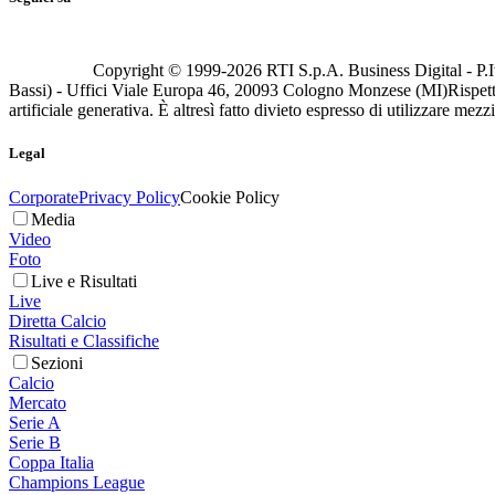
Copyright © 1999-
2026
RTI S.p.A. Business Digital - P.I
Bassi) - Uffici Viale Europa 46, 20093 Cologno Monzese (MI)
Rispett
artificiale generativa. È altresì fatto divieto espresso di utilizzare mez
Legal
Corporate
Privacy Policy
Cookie Policy
Media
Video
Foto
Live e Risultati
Live
Diretta Calcio
Risultati e Classifiche
Sezioni
Calcio
Mercato
Serie A
Serie B
Coppa Italia
Champions League