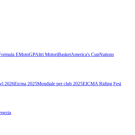
Formula E
MotoGP
Altri Motori
Basket
America's Cup
Nations
wl 2026
Eicma 2025
Mondiale per club 2025
EICMA Riding Fest
enezia