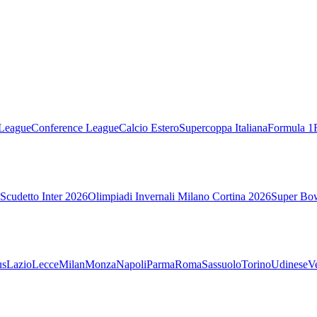
League
Conference League
Calcio Estero
Supercoppa Italiana
Formula 1
Scudetto Inter 2026
Olimpiadi Invernali Milano Cortina 2026
Super Bo
us
Lazio
Lecce
Milan
Monza
Napoli
Parma
Roma
Sassuolo
Torino
Udinese
V