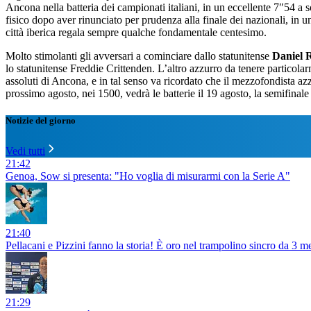
Ancona nella batteria dei campionati italiani, in un eccellente 7″54 a s
fisico dopo aver rinunciato per prudenza alla finale dei nazionali, in u
città iberica regala sempre qualche fondamentale centesimo.
Molto stimolanti gli avversari a cominciare dallo statunitense
Daniel 
lo statunitense Freddie Crittenden. L’altro azzurro da tenere particola
assoluti di Ancona, e in tal senso va ricordato che il mezzofondista 
prossimo agosto, nei 1500, vedrà le batterie il 19 agosto, la semifinale i
Notizie del giorno
Vedi tutti
21:42
Genoa, Sow si presenta: "Ho voglia di misurarmi con la Serie A"
21:40
Pellacani e Pizzini fanno la storia! È oro nel trampolino sincro da 3 me
21:29