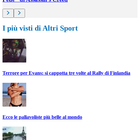
I più visti di Altri Sport
Terrore per Evans: si cappotta tre volte al Rally di Finlandia
Ecco le pallavoliste più belle al mondo