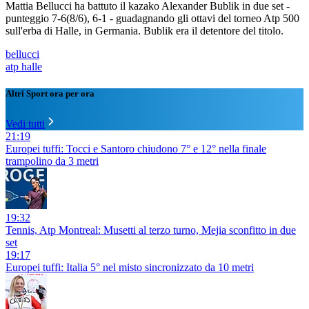
Mattia Bellucci ha battuto il kazako Alexander Bublik in due set -
punteggio 7-6(8/6), 6-1 - guadagnando gli ottavi del torneo Atp 500
sull'erba di Halle, in Germania. Bublik era il detentore del titolo.
bellucci
atp halle
Altri Sport ora per ora
Vedi tutti
21:19
Europei tuffi: Tocci e Santoro chiudono 7° e 12° nella finale
trampolino da 3 metri
19:32
Tennis, Atp Montreal: Musetti al terzo turno, Mejia sconfitto in due
set
19:17
Europei tuffi: Italia 5° nel misto sincronizzato da 10 metri