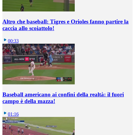
Altro che baseball: Tigres e Orioles fanno partire la
caccia allo scoiattolo!
00:33
Baseball americano ai confini della realtà: il fuori
campo è della mazza!
01:16