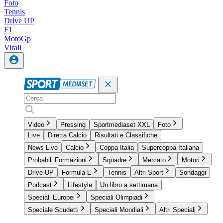
Foto
Tennis
Drive UP
F1
MotoGp
Virali
Video
Pressing
Sportmediaset XXL
Foto
Live
Diretta Calcio
Risultati e Classifiche
News Live
Calcio
Coppa Italia
Supercoppa Italiana
Probabili Formazioni
Squadre
Mercato
Motori
Drive UP
Formula E
Tennis
Altri Sport
Sondaggi
Podcast
Lifestyle
Un libro a settimana
Speciali Europei
Speciali Olimpiadi
Speciale Scudetti
Speciali Mondiali
Altri Speciali