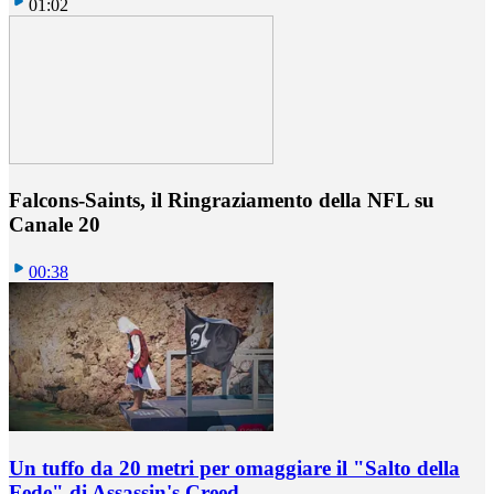
01:02
Falcons-Saints, il Ringraziamento della NFL su
Canale 20
00:38
Un tuffo da 20 metri per omaggiare il "Salto della
Fede" di Assassin's Creed