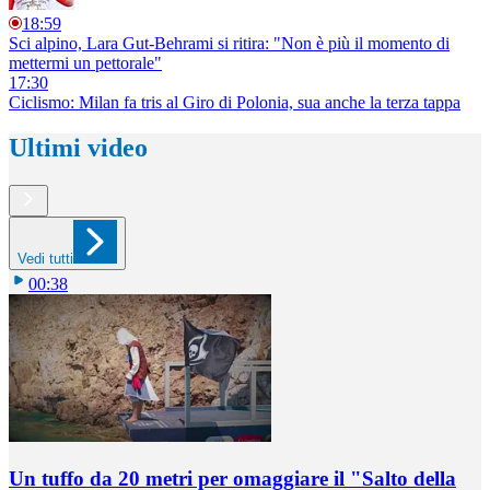
18:59
Sci alpino, Lara Gut-Behrami si ritira: "Non è più il momento di
mettermi un pettorale"
17:30
Ciclismo: Milan fa tris al Giro di Polonia, sua anche la terza tappa
Ultimi video
Vedi tutti
00:38
Un tuffo da 20 metri per omaggiare il "Salto della