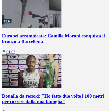
Europei arrampicata: Camilla Moroni conquista il
bronzo a Barcellona
01:05
Doualla da record: "Ho fatto due volte i 100 metri
per correre dalla mia famiglia"