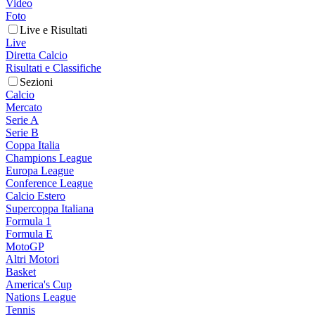
Video
Foto
Live e Risultati
Live
Diretta Calcio
Risultati e Classifiche
Sezioni
Calcio
Mercato
Serie A
Serie B
Coppa Italia
Champions League
Europa League
Conference League
Calcio Estero
Supercoppa Italiana
Formula 1
Formula E
MotoGP
Altri Motori
Basket
America's Cup
Nations League
Tennis