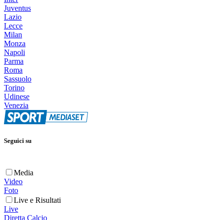
Juventus
Lazio
Lecce
Milan
Monza
Napoli
Parma
Roma
Sassuolo
Torino
Udinese
Venezia
Seguici su
Media
Video
Foto
Live e Risultati
Live
Diretta Calcio