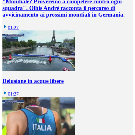
"Mondiale? Proveremo a competere contro ogni
squadra". Olbis Andrè racconta il percorso di
avvicinamento ai prossimi mondiali in Germania.
01:27
Delusione in acque libere
01:27