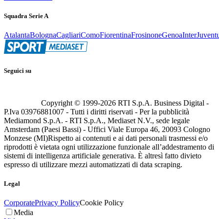
Squadra Serie A
Atalanta
Bologna
Cagliari
Como
Fiorentina
Frosinone
Genoa
Inter
Juvent
Seguici su
Copyright © 1999-
2026
RTI S.p.A. Business Digital -
P.Iva 03976881007 - Tutti i diritti riservati - Per la pubblicità
Mediamond S.p.A. - RTI S.p.A., Mediaset N.V., sede legale
Amsterdam (Paesi Bassi) - Uffici Viale Europa 46, 20093 Cologno
Monzese (MI)
Rispetto ai contenuti e ai dati personali trasmessi e/o
riprodotti è vietata ogni utilizzazione funzionale all’addestramento di
sistemi di intelligenza artificiale generativa. È altresì fatto divieto
espresso di utilizzare mezzi automatizzati di data scraping.
Legal
Corporate
Privacy Policy
Cookie Policy
Media