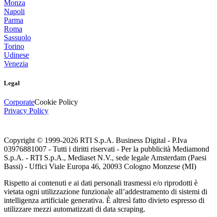
Monza
Napoli
Parma
Roma
Sassuolo
Torino
Udinese
Venezia
Legal
Corporate
Cookie Policy
Privacy Policy
Copyright © 1999-
2026
RTI S.p.A. Business Digital - P.Iva
03976881007 - Tutti i diritti riservati - Per la pubblicità Mediamond
S.p.A. - RTI S.p.A., Mediaset N.V., sede legale Amsterdam (Paesi
Bassi) - Uffici Viale Europa 46, 20093 Cologno Monzese (MI)
Rispetto ai contenuti e ai dati personali trasmessi e/o riprodotti è
vietata ogni utilizzazione funzionale all’addestramento di sistemi di
intelligenza artificiale generativa. È altresì fatto divieto espresso di
utilizzare mezzi automatizzati di data scraping.