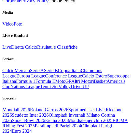
Corporate
Privacy Policy
Cookie Policy
Media
Video
Foto
Live e Risultati
Live
Diretta Calcio
Risultati e Classifiche
Sezioni
Calcio
Mercato
Serie A
Serie B
Coppa Italia
Champions
League
Europa League
Conference League
Calcio Estero
Supercoppa
Italiana
Formula 1
Formula E
MotoGP
Altri Motori
Basket
America's
Cup
Nations League
Tennis
Sci
Volley
Drive UP
Speciali
Mondiali 2026
Roland Garros 2026
Sportmediaset Live Riccione
2026
Scudetto Inter 2026
Olimpiadi Invernali Milano Cortina
2026
Super Bowl 2026
Eicma 2025
Mondiale per club 2025
EICMA
Riding Fest 2025
Paralimpiadi Parigi 2024
Olimpiadi Parigi
2024
Euro 2024