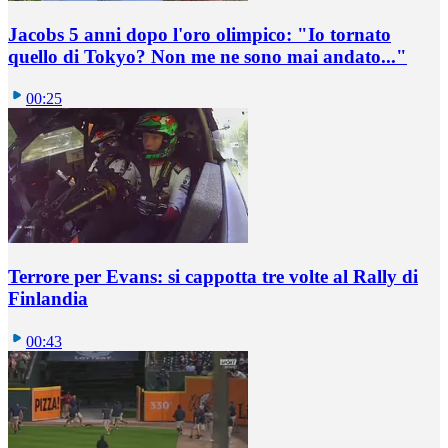
Jacobs 5 anni dopo l'oro olimpico: "Io tornato
quello di Tokyo? Non me ne sono mai andato..."
00:25
Terrore per Evans: si cappotta tre volte al Rally di
Finlandia
00:43