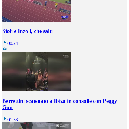
Sioli e Inzoli, che salti
00:24
Berrettini scatenato a Ibiza in consolle con Peggy
Gou
01:33