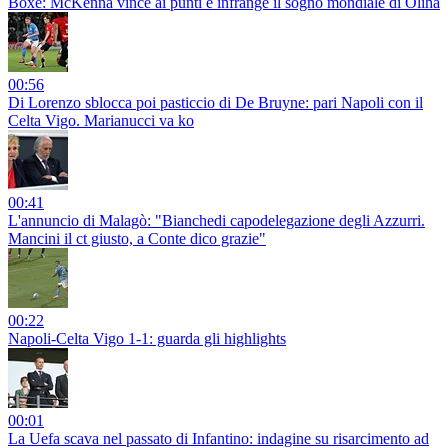
Boxe: McKenna vince ai punti e infrange il sogno mondiale di Oliha
00:56
Di Lorenzo sblocca poi pasticcio di De Bruyne: pari Napoli con il
Celta Vigo. Marianucci va ko
00:41
L'annuncio di Malagò: "Bianchedi capodelegazione degli Azzurri.
Mancini il ct giusto, a Conte dico grazie"
00:22
Napoli-Celta Vigo 1-1: guarda gli highlights
00:01
La Uefa scava nel passato di Infantino: indagine su risarcimento ad