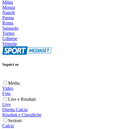
Milan
Monza
Napoli
Parma
Roma
Sassuolo
Torino
Udinese
Venezia
Seguici su
Media
Video
Foto
Live e Risultati
Live
Diretta Calcio
Risultati e Classifiche
Sezioni
Calcio