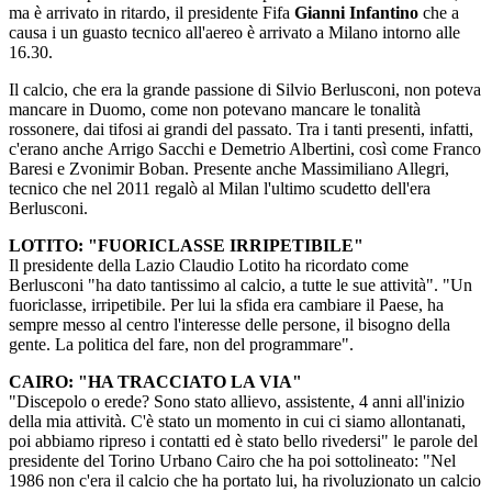
ma è arrivato in ritardo, il presidente Fifa
Gianni Infantino
che a
causa i un guasto tecnico all'aereo è arrivato a Milano intorno alle
16.30.
Il calcio, che era la grande passione di Silvio Berlusconi, non poteva
mancare in Duomo, come non potevano mancare le tonalità
rossonere, dai tifosi ai grandi del passato. Tra i tanti presenti, infatti,
c'erano anche Arrigo Sacchi e Demetrio Albertini, così come Franco
Baresi e Zvonimir Boban. Presente anche Massimiliano Allegri,
tecnico che nel 2011 regalò al Milan l'ultimo scudetto dell'era
Berlusconi.
LOTITO: "FUORICLASSE IRRIPETIBILE"
Il presidente della Lazio Claudio Lotito ha ricordato come
Berlusconi "ha dato tantissimo al calcio, a tutte le sue attività". "Un
fuoriclasse, irripetibile. Per lui la sfida era cambiare il Paese, ha
sempre messo al centro l'interesse delle persone, il bisogno della
gente. La politica del fare, non del programmare".
CAIRO: "HA TRACCIATO LA VIA"
"Discepolo o erede? Sono stato allievo, assistente, 4 anni all'inizio
della mia attività. C'è stato un momento in cui ci siamo allontanati,
poi abbiamo ripreso i contatti ed è stato bello rivedersi" le parole del
presidente del Torino Urbano Cairo che ha poi sottolineato: "Nel
1986 non c'era il calcio che ha portato lui, ha rivoluzionato un calcio