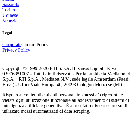
Sassuolo
Torino
Udinese
Venezia
Legal
Corporate
Cookie Policy
Privacy Policy
Copyright © 1999-
2026
RTI S.p.A. Business Digital - P.Iva
03976881007 - Tutti i diritti riservati - Per la pubblicità Mediamond
S.p.A. - RTI S.p.A., Mediaset N.V., sede legale Amsterdam (Paesi
Bassi) - Uffici Viale Europa 46, 20093 Cologno Monzese (MI)
Rispetto ai contenuti e ai dati personali trasmessi e/o riprodotti è
vietata ogni utilizzazione funzionale all’addestramento di sistemi di
intelligenza artificiale generativa. È altresì fatto divieto espresso di
utilizzare mezzi automatizzati di data scraping.