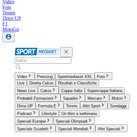
Video
Foto
Tennis
Drive UP
F1
MotoGp
Video
Pressing
Sportmediaset XXL
Foto
Live
Diretta Calcio
Risultati e Classifiche
News Live
Calcio
Coppa Italia
Supercoppa Italiana
Probabili Formazioni
Squadre
Mercato
Motori
Drive UP
Formula E
Tennis
Altri Sport
Sondaggi
Podcast
Lifestyle
Un libro a settimana
Speciali Europei
Speciali Olimpiadi
Speciale Scudetti
Speciali Mondiali
Altri Speciali