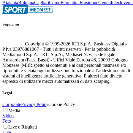
Atalanta
Bologna
Cagliari
Como
Fiorentina
Frosinone
Genoa
Inter
Juvent
Seguici su
Copyright © 1999-
2026
RTI S.p.A. Business Digital -
P.Iva 03976881007 - Tutti i diritti riservati - Per la pubblicità
Mediamond S.p.A. - RTI S.p.A., Mediaset N.V., sede legale
Amsterdam (Paesi Bassi) - Uffici Viale Europa 46, 20093 Cologno
Monzese (MI)
Rispetto ai contenuti e ai dati personali trasmessi e/o
riprodotti è vietata ogni utilizzazione funzionale all’addestramento di
sistemi di intelligenza artificiale generativa. È altresì fatto divieto
espresso di utilizzare mezzi automatizzati di data scraping.
Legal
Corporate
Privacy Policy
Cookie Policy
Media
Video
Foto
Live e Risultati
Live