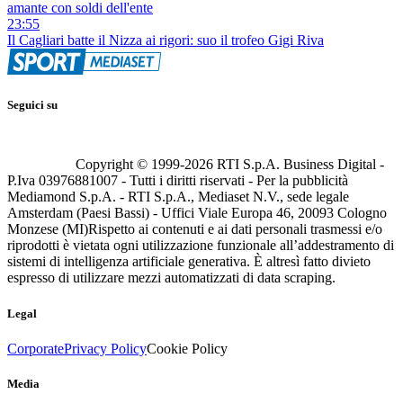
amante con soldi dell'ente
23:55
Il Cagliari batte il Nizza ai rigori: suo il trofeo Gigi Riva
Seguici su
Copyright © 1999-
2026
RTI S.p.A. Business Digital -
P.Iva 03976881007 - Tutti i diritti riservati - Per la pubblicità
Mediamond S.p.A. - RTI S.p.A., Mediaset N.V., sede legale
Amsterdam (Paesi Bassi) - Uffici Viale Europa 46, 20093 Cologno
Monzese (MI)
Rispetto ai contenuti e ai dati personali trasmessi e/o
riprodotti è vietata ogni utilizzazione funzionale all’addestramento di
sistemi di intelligenza artificiale generativa. È altresì fatto divieto
espresso di utilizzare mezzi automatizzati di data scraping.
Legal
Corporate
Privacy Policy
Cookie Policy
Media