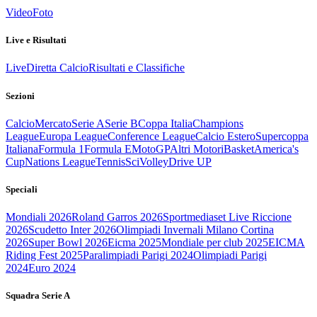
Video
Foto
Live e Risultati
Live
Diretta Calcio
Risultati e Classifiche
Sezioni
Calcio
Mercato
Serie A
Serie B
Coppa Italia
Champions
League
Europa League
Conference League
Calcio Estero
Supercoppa
Italiana
Formula 1
Formula E
MotoGP
Altri Motori
Basket
America's
Cup
Nations League
Tennis
Sci
Volley
Drive UP
Speciali
Mondiali 2026
Roland Garros 2026
Sportmediaset Live Riccione
2026
Scudetto Inter 2026
Olimpiadi Invernali Milano Cortina
2026
Super Bowl 2026
Eicma 2025
Mondiale per club 2025
EICMA
Riding Fest 2025
Paralimpiadi Parigi 2024
Olimpiadi Parigi
2024
Euro 2024
Squadra Serie A