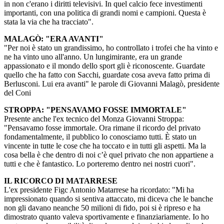
in non c'erano i diritti televisivi. In quel calcio fece investimenti
importanti, con una politica di grandi nomi e campioni. Questa è
stata la via che ha tracciato".
MALAGÒ: "ERA AVANTI"
"Per noi è stato un grandissimo, ho controllato i trofei che ha vinto e
ne ha vinto uno all'anno. Un lungimirante, era un grande
appassionato e il mondo dello sport gli è riconoscente. Guardate
quello che ha fatto con Sacchi, guardate cosa aveva fatto prima di
Berlusconi. Lui era avanti" le parole di Giovanni Malagò, presidente
del Coni
STROPPA: "PENSAVAMO FOSSE IMMORTALE"
Presente anche l'ex tecnico del Monza Giovanni Stroppa:
"Pensavamo fosse immortale. Ora rimane il ricordo del privato
fondamentalmente, il pubblico lo conosciamo tutti. È stato un
vincente in tutte le cose che ha toccato e in tutti gli aspetti. Ma la
cosa bella è che dentro di noi c’è quel privato che non appartiene a
tutti e che è fantastico. Lo porteremo dentro nei nostri cuori".
IL RICORCO DI MATARRESE
L'ex presidente Figc Antonio Matarrese ha ricordato: "Mi ha
impressionato quando si sentiva attaccato, mi diceva che le banche
non gli davano neanche 50 milioni di fido, poi si è ripreso e ha
dimostrato quanto valeva sportivamente e finanziariamente. Io ho