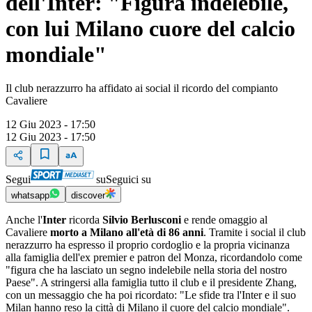
dell'Inter: "Figura indelebile,
con lui Milano cuore del calcio
mondiale"
Il club nerazzurro ha affidato ai social il ricordo del compianto
Cavaliere
12 Giu 2023 - 17:50
12 Giu 2023 - 17:50
Segui
su
Seguici su
whatsapp
discover
Anche l'
Inter
ricorda
Silvio Berlusconi
e rende omaggio al
Cavaliere
morto a Milano all'età di 86 anni
. Tramite i social il club
nerazzurro ha espresso il proprio cordoglio e la propria vicinanza
alla famiglia dell'ex premier e patron del Monza, ricordandolo come
"figura che ha lasciato un segno indelebile nella storia del nostro
Paese". A stringersi alla famiglia tutto il club e il presidente Zhang,
con un messaggio che ha poi ricordato: "Le sfide tra l'Inter e il suo
Milan hanno reso la città di Milano il cuore del calcio mondiale".