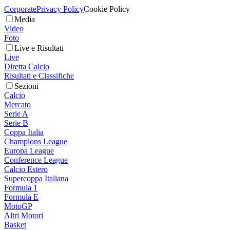
Corporate
Privacy Policy
Cookie Policy
Media
Video
Foto
Live e Risultati
Live
Diretta Calcio
Risultati e Classifiche
Sezioni
Calcio
Mercato
Serie A
Serie B
Coppa Italia
Champions League
Europa League
Conference League
Calcio Estero
Supercoppa Italiana
Formula 1
Formula E
MotoGP
Altri Motori
Basket