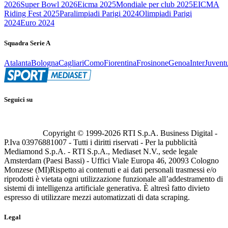
2026
Super Bowl 2026
Eicma 2025
Mondiale per club 2025
EICMA
Riding Fest 2025
Paralimpiadi Parigi 2024
Olimpiadi Parigi
2024
Euro 2024
Squadra Serie A
Atalanta
Bologna
Cagliari
Como
Fiorentina
Frosinone
Genoa
Inter
Juvent
Seguici su
Copyright © 1999-
2026
RTI S.p.A. Business Digital -
P.Iva 03976881007 - Tutti i diritti riservati - Per la pubblicità
Mediamond S.p.A. - RTI S.p.A., Mediaset N.V., sede legale
Amsterdam (Paesi Bassi) - Uffici Viale Europa 46, 20093 Cologno
Monzese (MI)
Rispetto ai contenuti e ai dati personali trasmessi e/o
riprodotti è vietata ogni utilizzazione funzionale all’addestramento di
sistemi di intelligenza artificiale generativa. È altresì fatto divieto
espresso di utilizzare mezzi automatizzati di data scraping.
Legal