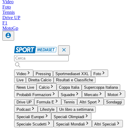
Video
Foto
Tennis
Drive UP
F1
MotoGp
Video
Pressing
Sportmediaset XXL
Foto
Live
Diretta Calcio
Risultati e Classifiche
News Live
Calcio
Coppa Italia
Supercoppa Italiana
Probabili Formazioni
Squadre
Mercato
Motori
Drive UP
Formula E
Tennis
Altri Sport
Sondaggi
Podcast
Lifestyle
Un libro a settimana
Speciali Europei
Speciali Olimpiadi
Speciale Scudetti
Speciali Mondiali
Altri Speciali