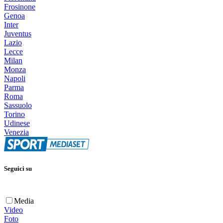
Frosinone
Genoa
Inter
Juventus
Lazio
Lecce
Milan
Monza
Napoli
Parma
Roma
Sassuolo
Torino
Udinese
Venezia
Seguici su
Media
Video
Foto