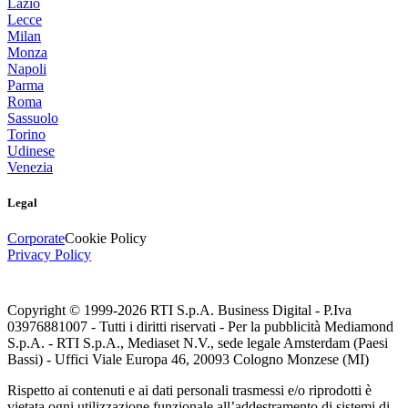
Lazio
Lecce
Milan
Monza
Napoli
Parma
Roma
Sassuolo
Torino
Udinese
Venezia
Legal
Corporate
Cookie Policy
Privacy Policy
Copyright © 1999-
2026
RTI S.p.A. Business Digital - P.Iva
03976881007 - Tutti i diritti riservati - Per la pubblicità Mediamond
S.p.A. - RTI S.p.A., Mediaset N.V., sede legale Amsterdam (Paesi
Bassi) - Uffici Viale Europa 46, 20093 Cologno Monzese (MI)
Rispetto ai contenuti e ai dati personali trasmessi e/o riprodotti è
vietata ogni utilizzazione funzionale all’addestramento di sistemi di