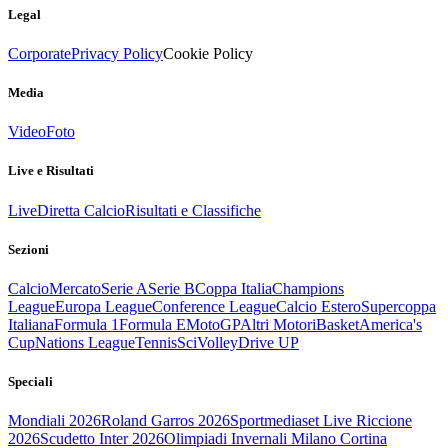
Legal
Corporate
Privacy Policy
Cookie Policy
Media
Video
Foto
Live e Risultati
Live
Diretta Calcio
Risultati e Classifiche
Sezioni
Calcio
Mercato
Serie A
Serie B
Coppa Italia
Champions
League
Europa League
Conference League
Calcio Estero
Supercoppa
Italiana
Formula 1
Formula E
MotoGP
Altri Motori
Basket
America's
Cup
Nations League
Tennis
Sci
Volley
Drive UP
Speciali
Mondiali 2026
Roland Garros 2026
Sportmediaset Live Riccione
2026
Scudetto Inter 2026
Olimpiadi Invernali Milano Cortina