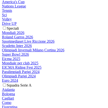
America's Cup
Nations League
Tennis
Sci
Volley
Drive UP
Speciali
Mondiali 2026
Roland Garros 2026
Sportmediaset Live Riccione 2026
Scudetto Inter 2026
Olimpiadi Invernali Milano Cortina 2026
Super Bowl 2026
Eicma 2025
Mondiale per club 2025
EICMA Riding Fest 2025
Paralimpiadi Parigi 2024
Olimpiadi Parigi 2024
Euro 2024
Squadra Serie A
Atalanta
Bologna
Cagliari
Como
Fiorentina