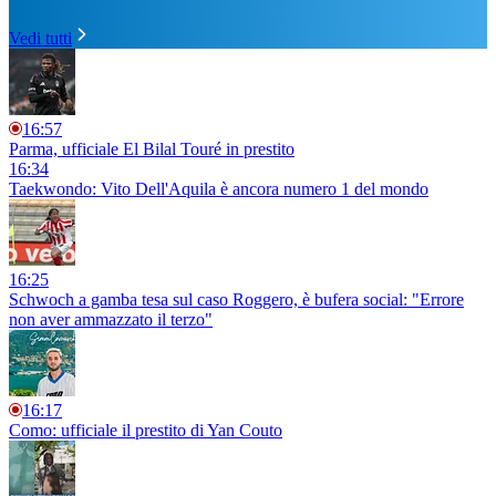
Vedi tutti
16:57
Parma, ufficiale El Bilal Touré in prestito
16:34
Taekwondo: Vito Dell'Aquila è ancora numero 1 del mondo
16:25
Schwoch a gamba tesa sul caso Roggero, è bufera social: "Errore
non aver ammazzato il terzo"
16:17
Como: ufficiale il prestito di Yan Couto