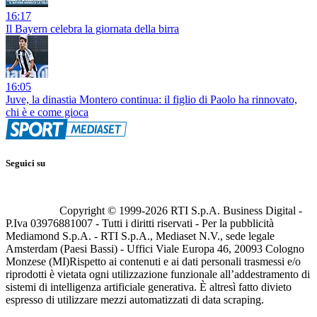
16:17
Il Bayern celebra la giornata della birra
16:05
Juve, la dinastia Montero continua: il figlio di Paolo ha rinnovato,
chi è e come gioca
Seguici su
Copyright © 1999-
2026
RTI S.p.A. Business Digital -
P.Iva 03976881007 - Tutti i diritti riservati - Per la pubblicità
Mediamond S.p.A. - RTI S.p.A., Mediaset N.V., sede legale
Amsterdam (Paesi Bassi) - Uffici Viale Europa 46, 20093 Cologno
Monzese (MI)
Rispetto ai contenuti e ai dati personali trasmessi e/o
riprodotti è vietata ogni utilizzazione funzionale all’addestramento di
sistemi di intelligenza artificiale generativa. È altresì fatto divieto
espresso di utilizzare mezzi automatizzati di data scraping.