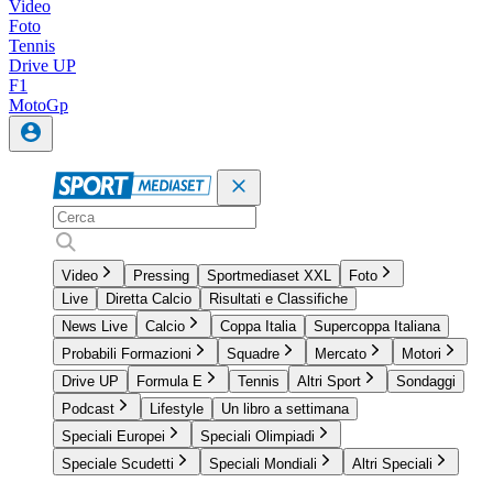
Video
Foto
Tennis
Drive UP
F1
MotoGp
Video
Pressing
Sportmediaset XXL
Foto
Live
Diretta Calcio
Risultati e Classifiche
News Live
Calcio
Coppa Italia
Supercoppa Italiana
Probabili Formazioni
Squadre
Mercato
Motori
Drive UP
Formula E
Tennis
Altri Sport
Sondaggi
Podcast
Lifestyle
Un libro a settimana
Speciali Europei
Speciali Olimpiadi
Speciale Scudetti
Speciali Mondiali
Altri Speciali