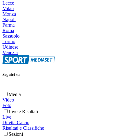
Lecce
Milan
Monza
Napoli
Parma
Roma
Sassuolo
Torino
Udinese
Venezia
Seguici su
Media
Video
Foto
Live e Risultati
Live
Diretta Calcio
Risultati e Classifiche
Sezioni