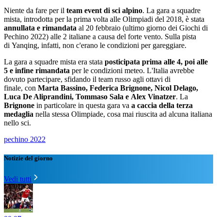
Niente da fare per il
team event di sci alpino
. La gara a squadre
mista, introdotta per la prima volta alle Olimpiadi del 2018, è stata
annullata e rimandata
al 20 febbraio (ultimo giorno dei Giochi di
Pechino 2022) alle 2 italiane a causa del forte vento. Sulla pista
di Yanqing, infatti, non c'erano le condizioni per gareggiare.
La gara a squadre mista era stata
posticipata prima alle 4, poi alle
5 e infine rimandata
per le condizioni meteo. L'Italia avrebbe
dovuto partecipare, sfidando il team russo agli ottavi di
finale, con
Marta Bassino, Federica Brignone, Nicol Delago,
Luca De Aliprandini, Tommaso Sala e Alex Vinatzer
. La
Brignone
in particolare in questa gara va
a caccia della terza
medaglia
nella stessa Olimpiade, cosa mai riuscita ad alcuna italiana
nello sci.
pechino 2022
Notizie del giorno
Vedi tutti