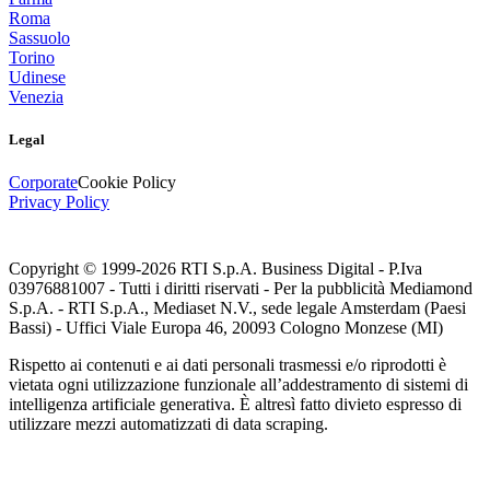
Roma
Sassuolo
Torino
Udinese
Venezia
Legal
Corporate
Cookie Policy
Privacy Policy
Copyright © 1999-
2026
RTI S.p.A. Business Digital - P.Iva
03976881007 - Tutti i diritti riservati - Per la pubblicità Mediamond
S.p.A. - RTI S.p.A., Mediaset N.V., sede legale Amsterdam (Paesi
Bassi) - Uffici Viale Europa 46, 20093 Cologno Monzese (MI)
Rispetto ai contenuti e ai dati personali trasmessi e/o riprodotti è
vietata ogni utilizzazione funzionale all’addestramento di sistemi di
intelligenza artificiale generativa. È altresì fatto divieto espresso di
utilizzare mezzi automatizzati di data scraping.