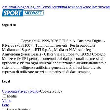
Atalanta
Bologna
Cagliari
Como
Fiorentina
Frosinone
Genoa
Inter
Juvent
Seguici su
Copyright © 1999-
2026
RTI S.p.A. Business Digital -
P.Iva 03976881007 - Tutti i diritti riservati - Per la pubblicità
Mediamond S.p.A. - RTI S.p.A., Mediaset N.V., sede legale
Amsterdam (Paesi Bassi) - Uffici Viale Europa 46, 20093 Cologno
Monzese (MI)
Rispetto ai contenuti e ai dati personali trasmessi e/o
riprodotti è vietata ogni utilizzazione funzionale all’addestramento di
sistemi di intelligenza artificiale generativa. È altresì fatto divieto
espresso di utilizzare mezzi automatizzati di data scraping.
Legal
Corporate
Privacy Policy
Cookie Policy
Media
Video
Foto
Live e Risultati