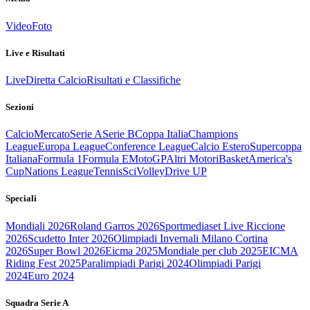
Video
Foto
Live e Risultati
Live
Diretta Calcio
Risultati e Classifiche
Sezioni
Calcio
Mercato
Serie A
Serie B
Coppa Italia
Champions
League
Europa League
Conference League
Calcio Estero
Supercoppa
Italiana
Formula 1
Formula E
MotoGP
Altri Motori
Basket
America's
Cup
Nations League
Tennis
Sci
Volley
Drive UP
Speciali
Mondiali 2026
Roland Garros 2026
Sportmediaset Live Riccione
2026
Scudetto Inter 2026
Olimpiadi Invernali Milano Cortina
2026
Super Bowl 2026
Eicma 2025
Mondiale per club 2025
EICMA
Riding Fest 2025
Paralimpiadi Parigi 2024
Olimpiadi Parigi
2024
Euro 2024
Squadra Serie A