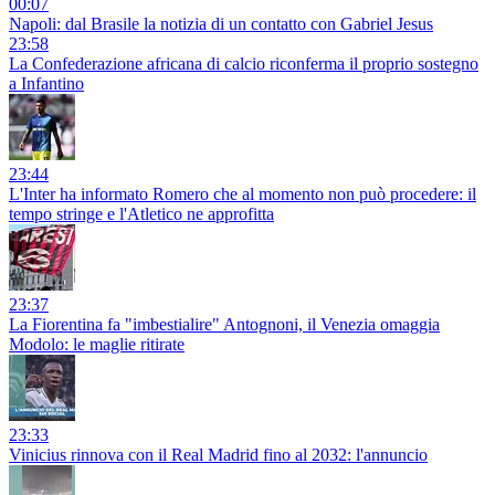
00:07
Napoli: dal Brasile la notizia di un contatto con Gabriel Jesus
23:58
La Confederazione africana di calcio riconferma il proprio sostegno
a Infantino
23:44
L'Inter ha informato Romero che al momento non può procedere: il
tempo stringe e l'Atletico ne approfitta
23:37
La Fiorentina fa "imbestialire" Antognoni, il Venezia omaggia
Modolo: le maglie ritirate
23:33
Vinicius rinnova con il Real Madrid fino al 2032: l'annuncio