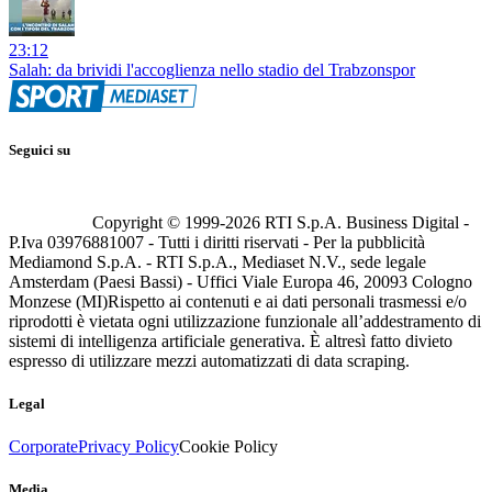
23:12
Salah: da brividi l'accoglienza nello stadio del Trabzonspor
Seguici su
Copyright © 1999-
2026
RTI S.p.A. Business Digital -
P.Iva 03976881007 - Tutti i diritti riservati - Per la pubblicità
Mediamond S.p.A. - RTI S.p.A., Mediaset N.V., sede legale
Amsterdam (Paesi Bassi) - Uffici Viale Europa 46, 20093 Cologno
Monzese (MI)
Rispetto ai contenuti e ai dati personali trasmessi e/o
riprodotti è vietata ogni utilizzazione funzionale all’addestramento di
sistemi di intelligenza artificiale generativa. È altresì fatto divieto
espresso di utilizzare mezzi automatizzati di data scraping.
Legal
Corporate
Privacy Policy
Cookie Policy
Media