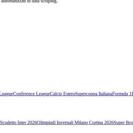
zi automatizzati di data scraping.
League
Conference League
Calcio Estero
Supercoppa Italiana
Formula 1
Scudetto Inter 2026
Olimpiadi Invernali Milano Cortina 2026
Super Bo