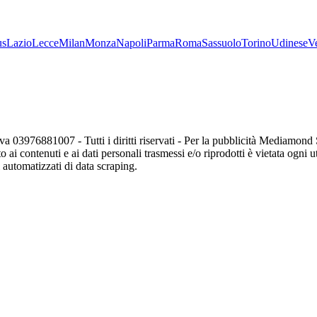
us
Lazio
Lecce
Milan
Monza
Napoli
Parma
Roma
Sassuolo
Torino
Udinese
V
va 03976881007 - Tutti i diritti riservati - Per la pubblicità Mediamon
o ai contenuti e ai dati personali trasmessi e/o riprodotti è vietata ogni 
zi automatizzati di data scraping.