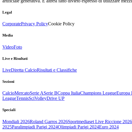
artificiale generativa. È altresì fatto divieto espresso di utilizzare mez
Legal
Corporate
Privacy Policy
Cookie Policy
Media
Video
Foto
Live e Risultati
Live
Diretta Calcio
Risultati e Classifiche
Sezioni
Calcio
Mercato
Serie A
Serie B
Coppa Italia
Champions League
Europa 
League
Tennis
Sci
Volley
Drive UP
Speciali
Mondiali 2026
Roland Garros 2026
Sportmediaset Live Riccione 2026
2025
Paralimpiadi Parigi 2024
Olimpiadi Parigi 2024
Euro 2024