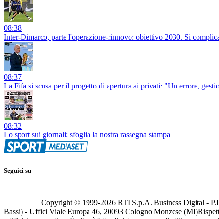
08:38
Inter-Dimarco, parte l'operazione-rinnovo: obiettivo 2030. Si compli
08:37
La Fifa si scusa per il progetto di apertura ai privati: "Un errore, gesti
08:32
Lo sport sui giornali: sfoglia la nostra rassegna stampa
Seguici su
Copyright © 1999-
2026
RTI S.p.A. Business Digital - P.I
Bassi) - Uffici Viale Europa 46, 20093 Cologno Monzese (MI)
Rispett