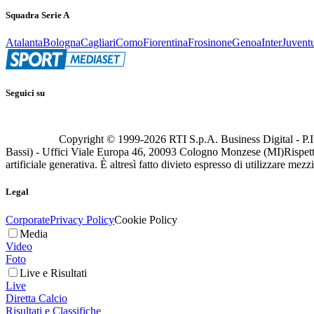
Squadra Serie A
Atalanta
Bologna
Cagliari
Como
Fiorentina
Frosinone
Genoa
Inter
Juvent
Seguici su
Copyright © 1999-
2026
RTI S.p.A. Business Digital - P.I
Bassi) - Uffici Viale Europa 46, 20093 Cologno Monzese (MI)
Rispett
artificiale generativa. È altresì fatto divieto espresso di utilizzare mez
Legal
Corporate
Privacy Policy
Cookie Policy
Media
Video
Foto
Live e Risultati
Live
Diretta Calcio
Risultati e Classifiche