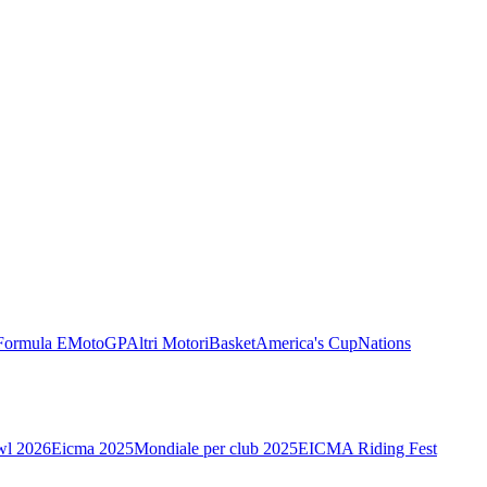
Formula E
MotoGP
Altri Motori
Basket
America's Cup
Nations
wl 2026
Eicma 2025
Mondiale per club 2025
EICMA Riding Fest