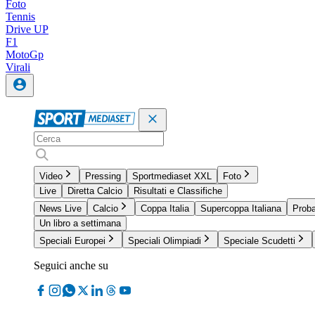
Foto
Tennis
Drive UP
F1
MotoGp
Virali
Video
Pressing
Sportmediaset XXL
Foto
Live
Diretta Calcio
Risultati e Classifiche
News Live
Calcio
Coppa Italia
Supercoppa Italiana
Proba
Un libro a settimana
Speciali Europei
Speciali Olimpiadi
Speciale Scudetti
Seguici anche su