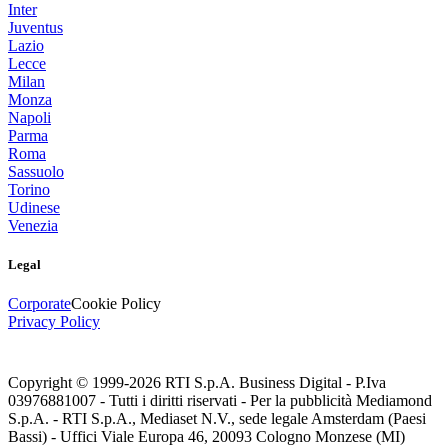
Inter
Juventus
Lazio
Lecce
Milan
Monza
Napoli
Parma
Roma
Sassuolo
Torino
Udinese
Venezia
Legal
Corporate
Cookie Policy
Privacy Policy
Copyright © 1999-
2026
RTI S.p.A. Business Digital - P.Iva
03976881007 - Tutti i diritti riservati - Per la pubblicità Mediamond
S.p.A. - RTI S.p.A., Mediaset N.V., sede legale Amsterdam (Paesi
Bassi) - Uffici Viale Europa 46, 20093 Cologno Monzese (MI)