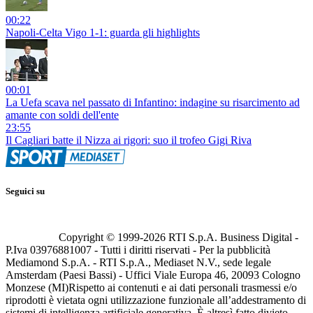
00:22
Napoli-Celta Vigo 1-1: guarda gli highlights
00:01
La Uefa scava nel passato di Infantino: indagine su risarcimento ad
amante con soldi dell'ente
23:55
Il Cagliari batte il Nizza ai rigori: suo il trofeo Gigi Riva
Seguici su
Copyright © 1999-
2026
RTI S.p.A. Business Digital -
P.Iva 03976881007 - Tutti i diritti riservati - Per la pubblicità
Mediamond S.p.A. - RTI S.p.A., Mediaset N.V., sede legale
Amsterdam (Paesi Bassi) - Uffici Viale Europa 46, 20093 Cologno
Monzese (MI)
Rispetto ai contenuti e ai dati personali trasmessi e/o
riprodotti è vietata ogni utilizzazione funzionale all’addestramento di
sistemi di intelligenza artificiale generativa. È altresì fatto divieto