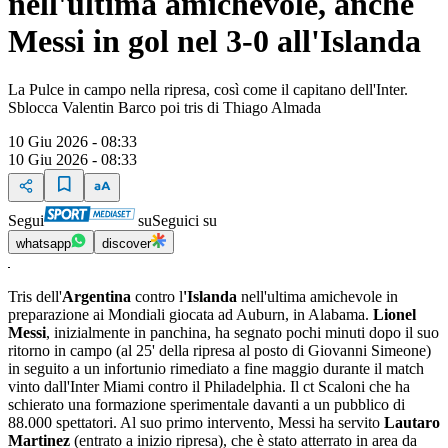
nell'ultima amichevole, anche
Messi in gol nel 3-0 all'Islanda
La Pulce in campo nella ripresa, così come il capitano dell'Inter.
Sblocca Valentin Barco poi tris di Thiago Almada
10 Giu 2026 - 08:33
10 Giu 2026 - 08:33
Segui
su
Seguici su
whatsapp
discover
Tris dell'
Argentina
contro l
'Islanda
nell'ultima amichevole in
preparazione ai Mondiali giocata ad Auburn, in Alabama.
Lionel
Messi
, inizialmente in panchina, ha segnato pochi minuti dopo il suo
ritorno in campo (al 25' della ripresa al posto di Giovanni Simeone)
in seguito a un infortunio rimediato a fine maggio durante il match
vinto dall'Inter Miami contro il Philadelphia. Il ct Scaloni che ha
schierato una formazione sperimentale davanti a un pubblico di
88.000 spettatori. Al suo primo intervento, Messi ha servito
Lautaro
Martinez
(entrato a inizio ripresa), che è stato atterrato in area da