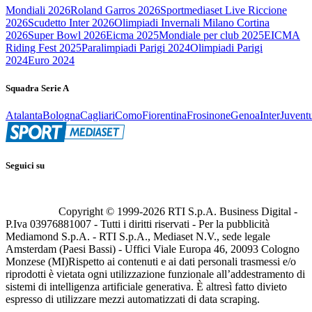
Mondiali 2026
Roland Garros 2026
Sportmediaset Live Riccione
2026
Scudetto Inter 2026
Olimpiadi Invernali Milano Cortina
2026
Super Bowl 2026
Eicma 2025
Mondiale per club 2025
EICMA
Riding Fest 2025
Paralimpiadi Parigi 2024
Olimpiadi Parigi
2024
Euro 2024
Squadra Serie A
Atalanta
Bologna
Cagliari
Como
Fiorentina
Frosinone
Genoa
Inter
Juvent
Seguici su
Copyright © 1999-
2026
RTI S.p.A. Business Digital -
P.Iva 03976881007 - Tutti i diritti riservati - Per la pubblicità
Mediamond S.p.A. - RTI S.p.A., Mediaset N.V., sede legale
Amsterdam (Paesi Bassi) - Uffici Viale Europa 46, 20093 Cologno
Monzese (MI)
Rispetto ai contenuti e ai dati personali trasmessi e/o
riprodotti è vietata ogni utilizzazione funzionale all’addestramento di
sistemi di intelligenza artificiale generativa. È altresì fatto divieto
espresso di utilizzare mezzi automatizzati di data scraping.