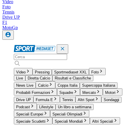
Video
Foto
Tennis
Drive UP
F1
MotoGp
Video
Pressing
Sportmediaset XXL
Foto
Live
Diretta Calcio
Risultati e Classifiche
News Live
Calcio
Coppa Italia
Supercoppa Italiana
Probabili Formazioni
Squadre
Mercato
Motori
Drive UP
Formula E
Tennis
Altri Sport
Sondaggi
Podcast
Lifestyle
Un libro a settimana
Speciali Europei
Speciali Olimpiadi
Speciale Scudetti
Speciali Mondiali
Altri Speciali