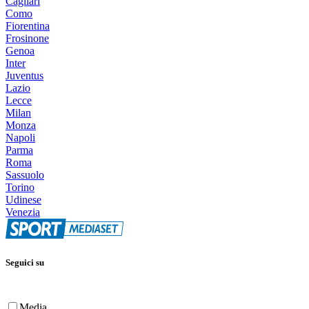
Cagliari
Como
Fiorentina
Frosinone
Genoa
Inter
Juventus
Lazio
Lecce
Milan
Monza
Napoli
Parma
Roma
Sassuolo
Torino
Udinese
Venezia
Seguici su
Media