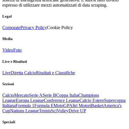
espresso di utilizzare mezzi automatizzati di data scraping.
Legal
Corporate
Privacy Policy
Cookie Policy
Media
Video
Foto
Live e Risultati
Live
Diretta Calcio
Risultati e Classifiche
Sezioni
Calcio
Mercato
Serie A
Serie B
Coppa Italia
Champions
League
Europa League
Conference League
Calcio Estero
Supercoppa
Italiana
Formula 1
Formula E
MotoGP
Altri Motori
Basket
America's
Cup
Nations League
Tennis
Sci
Volley
Drive UP
Speciali