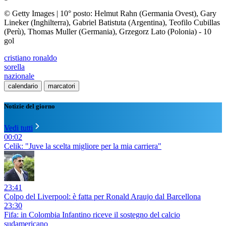
© Getty Images
|
10° posto: Helmut Rahn (Germania Ovest), Gary
Lineker (Inghilterra), Gabriel Batistuta (Argentina), Teofilo Cubillas
(Perù), Thomas Muller (Germania), Grzegorz Lato (Polonia) - 10
gol
cristiano ronaldo
sorella
nazionale
calendario
marcatori
Notizie del giorno
Vedi tutti
00:02
Celik: "Juve la scelta migliore per la mia carriera"
23:41
Colpo del Liverpool: è fatta per Ronald Araujo dal Barcellona
23:30
Fifa: in Colombia Infantino riceve il sostegno del calcio
sudamericano