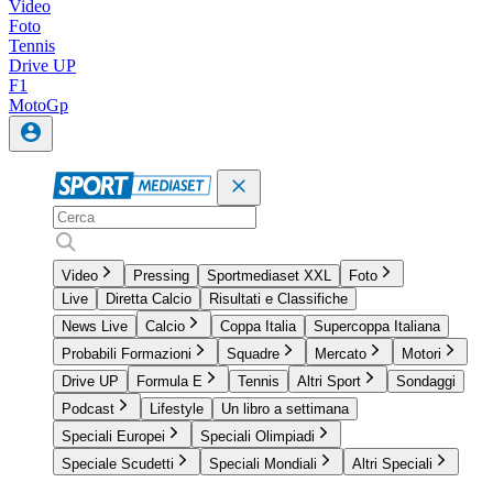
Video
Foto
Tennis
Drive UP
F1
MotoGp
Video
Pressing
Sportmediaset XXL
Foto
Live
Diretta Calcio
Risultati e Classifiche
News Live
Calcio
Coppa Italia
Supercoppa Italiana
Probabili Formazioni
Squadre
Mercato
Motori
Drive UP
Formula E
Tennis
Altri Sport
Sondaggi
Podcast
Lifestyle
Un libro a settimana
Speciali Europei
Speciali Olimpiadi
Speciale Scudetti
Speciali Mondiali
Altri Speciali