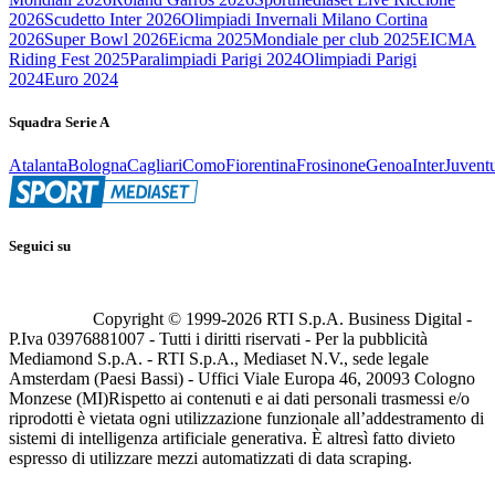
2026
Scudetto Inter 2026
Olimpiadi Invernali Milano Cortina
2026
Super Bowl 2026
Eicma 2025
Mondiale per club 2025
EICMA
Riding Fest 2025
Paralimpiadi Parigi 2024
Olimpiadi Parigi
2024
Euro 2024
Squadra Serie A
Atalanta
Bologna
Cagliari
Como
Fiorentina
Frosinone
Genoa
Inter
Juvent
Seguici su
Copyright © 1999-
2026
RTI S.p.A. Business Digital -
P.Iva 03976881007 - Tutti i diritti riservati - Per la pubblicità
Mediamond S.p.A. - RTI S.p.A., Mediaset N.V., sede legale
Amsterdam (Paesi Bassi) - Uffici Viale Europa 46, 20093 Cologno
Monzese (MI)
Rispetto ai contenuti e ai dati personali trasmessi e/o
riprodotti è vietata ogni utilizzazione funzionale all’addestramento di
sistemi di intelligenza artificiale generativa. È altresì fatto divieto
espresso di utilizzare mezzi automatizzati di data scraping.