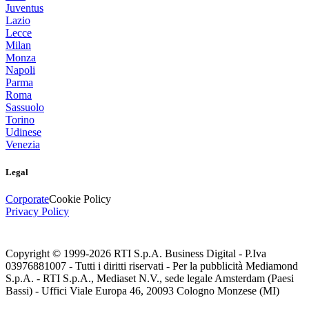
Juventus
Lazio
Lecce
Milan
Monza
Napoli
Parma
Roma
Sassuolo
Torino
Udinese
Venezia
Legal
Corporate
Cookie Policy
Privacy Policy
Copyright © 1999-
2026
RTI S.p.A. Business Digital - P.Iva
03976881007 - Tutti i diritti riservati - Per la pubblicità Mediamond
S.p.A. - RTI S.p.A., Mediaset N.V., sede legale Amsterdam (Paesi
Bassi) - Uffici Viale Europa 46, 20093 Cologno Monzese (MI)