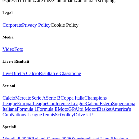
espresso di utilizzare mezzi automatizzati di data scraping.
Legal
Corporate
Privacy Policy
Cookie Policy
Media
Video
Foto
Live e Risultati
Live
Diretta Calcio
Risultati e Classifiche
Sezioni
Calcio
Mercato
Serie A
Serie B
Coppa Italia
Champions
League
Europa League
Conference League
Calcio Estero
Supercoppa
Italiana
Formula 1
Formula E
MotoGP
Altri Motori
Basket
America's
Cup
Nations League
Tennis
Sci
Volley
Drive UP
Speciali
Mondiali 2026
Roland Garros 2026
Sportmediaset Live Riccione