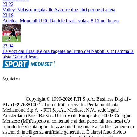
23:22
Volley: Velasco regala alle Azzurre due libri per ogni atleta
23:19
Atletica, Mondiali U20: Daniele Inzoli vola a 8.15 nel lungo
23:04
Le voci dal Brasile e ora l'agente nel ritiro del Napoli: si infiamma la
pista Gabriel Jesus
Seguici su
Copyright © 1999-
2026
RTI S.p.A. Business Digital -
P.Iva 03976881007 - Tutti i diritti riservati - Per la pubblicità
Mediamond S.p.A. - RTI S.p.A., Mediaset N.V., sede legale
Amsterdam (Paesi Bassi) - Uffici Viale Europa 46, 20093 Cologno
Monzese (MI)
Rispetto ai contenuti e ai dati personali trasmessi e/o
riprodotti è vietata ogni utilizzazione funzionale all’addestramento di
sistemi di intelligenza artificiale generativa. È altresì fatto divieto