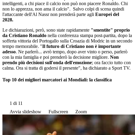
intelligenti, a chi piace il calcio non può non piacere Ronaldo. Chi
non lo apprezza, non ama il calcio". Salvo colpi di scena quindi
l'attaccante dell'Al Nassr non prenderà parte agli
Europei del
2028.
Le dichiarazioni, però, sono state rapidamente
"smentite" proprio
da Cristiano Ronaldo
nella conferenza stampa post-partita, dopo la
sofferta vittoria del Portogallo sulla Croazia di Modric in un secondo
tempo memorabile. "
Il futuro di Cristiano non è importante
adesso
. Ne parlerò... avrò tempo, dopo aver vinto o perso, parlerò
con la mia famiglia e poi prenderò la decisione migliore.
Non
prendo più decisioni sull'onda dell'emozione
; ora faccio tutto con
calma. Ora si tratta di godersi il presente", ha dichiarato a Sport TV.
Top 10 dei migliori marcatori ai Mondiali: la classifica
1
di 11
Avvia slideshow
Fullscreen
Zoom