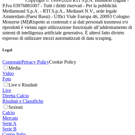
Copyright © 1999-
2026
RTI S.p.A. Business Digital -
P.Iva 03976881007 - Tutti i diritti riservati - Per la pubblicità
Mediamond S.p.A. - RTI S.p.A., Mediaset N.V., sede legale
Amsterdam (Paesi Bassi) - Uffici Viale Europa 46, 20093 Cologno
Monzese (MI)
Rispetto ai contenuti e ai dati personali trasmessi e/o
riprodotti è vietata ogni utilizzazione funzionale all’addestramento di
sistemi di intelligenza artificiale generativa. È altresì fatto divieto
espresso di utilizzare mezzi automatizzati di data scraping.
Legal
Corporate
Privacy Policy
Cookie Policy
Media
Video
Foto
Live e Risultati
Live
Diretta Calcio
Risultati e Classifiche
Sezioni
Calcio
Mercato
Serie A
Serie B
Coppa Italia