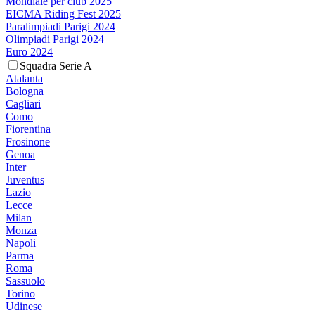
Mondiale per club 2025
EICMA Riding Fest 2025
Paralimpiadi Parigi 2024
Olimpiadi Parigi 2024
Euro 2024
Squadra Serie A
Atalanta
Bologna
Cagliari
Como
Fiorentina
Frosinone
Genoa
Inter
Juventus
Lazio
Lecce
Milan
Monza
Napoli
Parma
Roma
Sassuolo
Torino
Udinese