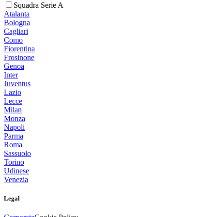
Squadra Serie A
Atalanta
Bologna
Cagliari
Como
Fiorentina
Frosinone
Genoa
Inter
Juventus
Lazio
Lecce
Milan
Monza
Napoli
Parma
Roma
Sassuolo
Torino
Udinese
Venezia
Legal