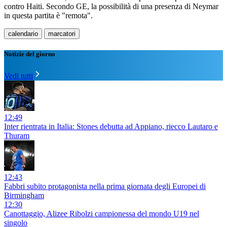
contro Haiti. Secondo GE, la possibilità di una presenza di Neymar
in questa partita è "remota".
calendario
marcatori
Notizie del giorno
Vedi tutti
12:49
Inter rientrata in Italia: Stones debutta ad Appiano, riecco Lautaro e
Thuram
12:43
Fabbri subito protagonista nella prima giornata degli Europei di
Birmingham
12:30
Canottaggio, Alizee Ribolzi campionessa del mondo U19 nel
singolo