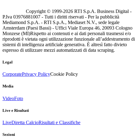
Copyright © 1999-
2026
RTI S.p.A. Business Digital -
P.Iva 03976881007 - Tutti i diritti riservati - Per la pubblicità
Mediamond S.p.A. - RTI S.p.A., Mediaset N.V., sede legale
Amsterdam (Paesi Bassi) - Uffici Viale Europa 46, 20093 Cologno
Monzese (MI)
Rispetto ai contenuti e ai dati personali trasmessi e/o
riprodotti è vietata ogni utilizzazione funzionale all’addestramento di
sistemi di intelligenza artificiale generativa. È altresì fatto divieto
espresso di utilizzare mezzi automatizzati di data scraping.
Legal
Corporate
Privacy Policy
Cookie Policy
Media
Video
Foto
Live e Risultati
Live
Diretta Calcio
Risultati e Classifiche
Sezioni