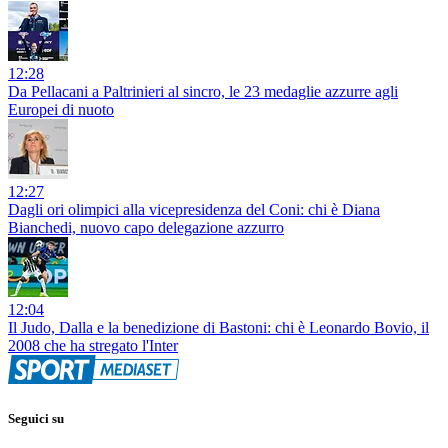
12:28
Da Pellacani a Paltrinieri al sincro, le 23 medaglie azzurre agli
Europei di nuoto
12:27
Dagli ori olimpici alla vicepresidenza del Coni: chi è Diana
Bianchedi, nuovo capo delegazione azzurro
12:04
Il Judo, Dalla e la benedizione di Bastoni: chi è Leonardo Bovio, il
2008 che ha stregato l'Inter
Seguici su