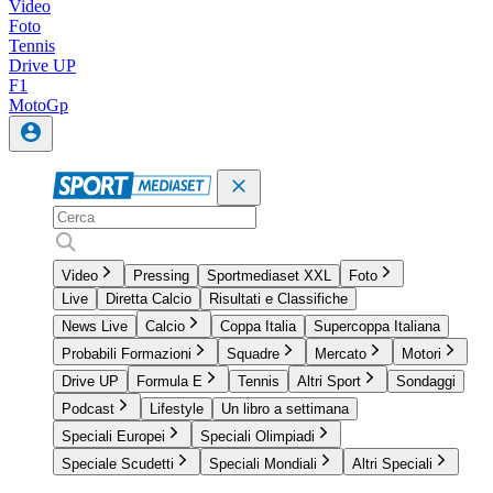
Video
Foto
Tennis
Drive UP
F1
MotoGp
Video
Pressing
Sportmediaset XXL
Foto
Live
Diretta Calcio
Risultati e Classifiche
News Live
Calcio
Coppa Italia
Supercoppa Italiana
Probabili Formazioni
Squadre
Mercato
Motori
Drive UP
Formula E
Tennis
Altri Sport
Sondaggi
Podcast
Lifestyle
Un libro a settimana
Speciali Europei
Speciali Olimpiadi
Speciale Scudetti
Speciali Mondiali
Altri Speciali