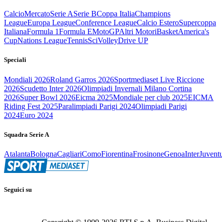
Calcio
Mercato
Serie A
Serie B
Coppa Italia
Champions
League
Europa League
Conference League
Calcio Estero
Supercoppa
Italiana
Formula 1
Formula E
MotoGP
Altri Motori
Basket
America's
Cup
Nations League
Tennis
Sci
Volley
Drive UP
Speciali
Mondiali 2026
Roland Garros 2026
Sportmediaset Live Riccione
2026
Scudetto Inter 2026
Olimpiadi Invernali Milano Cortina
2026
Super Bowl 2026
Eicma 2025
Mondiale per club 2025
EICMA
Riding Fest 2025
Paralimpiadi Parigi 2024
Olimpiadi Parigi
2024
Euro 2024
Squadra Serie A
Atalanta
Bologna
Cagliari
Como
Fiorentina
Frosinone
Genoa
Inter
Juvent
Seguici su