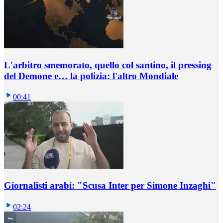
L'arbitro smemorato, quello col santino, il pressing
del Demone e… la polizia: l'altro Mondiale
00:41
Giornalisti arabi: "Scusa Inter per Simone Inzaghi"
02:24