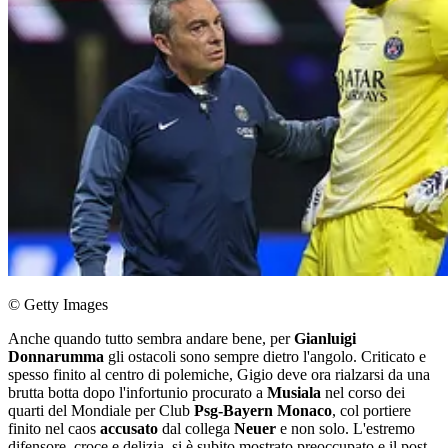
© Getty Images
Anche quando tutto sembra andare bene, per
Gianluigi
Donnarumma
gli ostacoli sono sempre dietro l'angolo. Criticato e
spesso finito al centro di polemiche, Gigio deve ora rialzarsi da una
brutta botta dopo l'infortunio procurato a
Musiala
nel corso dei
quarti del Mondiale per Club
Psg-Bayern Monaco
, col portiere
finito nel caos
accusato
dal collega
Neuer
e non solo. L'estremo
difensore, croce e delizia, si è subito mostrato preoccupato e il post