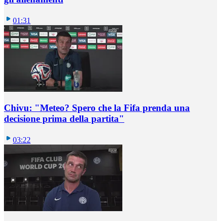
01:31
Chivu: "Meteo? Spero che la Fifa prenda una
decisione prima della partita"
03:22