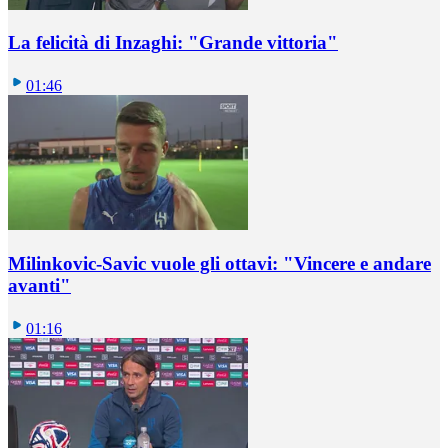
La felicità di Inzaghi: "Grande vittoria"
01:46
Milinkovic-Savic vuole gli ottavi: "Vincere e andare
avanti"
01:16