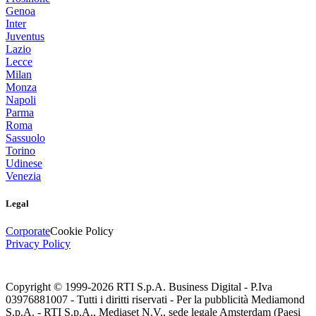
Genoa
Inter
Juventus
Lazio
Lecce
Milan
Monza
Napoli
Parma
Roma
Sassuolo
Torino
Udinese
Venezia
Legal
Corporate
Cookie Policy
Privacy Policy
Copyright © 1999-
2026
RTI S.p.A. Business Digital - P.Iva
03976881007 - Tutti i diritti riservati - Per la pubblicità Mediamond
S.p.A. - RTI S.p.A., Mediaset N.V., sede legale Amsterdam (Paesi