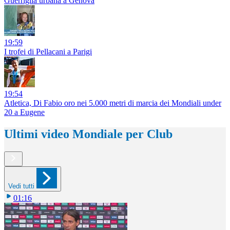
Guerriglia urbana a Genova
19:59
I trofei di Pellacani a Parigi
19:54
Atletica, Di Fabio oro nei 5.000 metri di marcia dei Mondiali under
20 a Eugene
Ultimi video Mondiale per Club
Vedi tutti
01:16