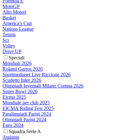
Formula E
MotoGP
Altri Motori
Basket
America's Cup
Nations League
Tennis
Sci
Volley
Drive UP
Speciali
Mondiali 2026
Roland Garros 2026
Sportmediaset Live Riccione 2026
Scudetto Inter 2026
Olimpiadi Invernali Milano Cortina 2026
Super Bowl 2026
Eicma 2025
Mondiale per club 2025
EICMA Riding Fest 2025
Paralimpiadi Parigi 2024
Olimpiadi Parigi 2024
Euro 2024
Squadra Serie A
Atalanta