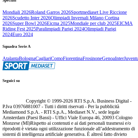
Speciali
Mondiali 2026
Roland Garros 2026
Sportmediaset Live Riccione
2026
Scudetto Inter 2026
Olimpiadi Invernali Milano Cortina
2026
Super Bowl 2026
Eicma 2025
Mondiale per club 2025
EICMA
Riding Fest 2025
Paralimpiadi Parigi 2024
Olimpiadi Parigi
2024
Euro 2024
Squadra Serie A
Atalanta
Bologna
Cagliari
Como
Fiorentina
Frosinone
Genoa
Inter
Juvent
Seguici su
Copyright © 1999-
2026
RTI S.p.A. Business Digital -
P.Iva 03976881007 - Tutti i diritti riservati - Per la pubblicità
Mediamond S.p.A. - RTI S.p.A., Mediaset N.V., sede legale
Amsterdam (Paesi Bassi) - Uffici Viale Europa 46, 20093 Cologno
Monzese (MI)
Rispetto ai contenuti e ai dati personali trasmessi e/o
riprodotti è vietata ogni utilizzazione funzionale all’addestramento di
sistemi di intelligenza artificiale generativa. È altresì fatto divieto