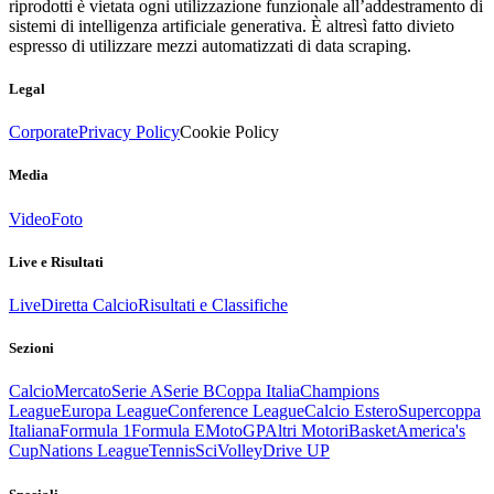
riprodotti è vietata ogni utilizzazione funzionale all’addestramento di
sistemi di intelligenza artificiale generativa. È altresì fatto divieto
espresso di utilizzare mezzi automatizzati di data scraping.
Legal
Corporate
Privacy Policy
Cookie Policy
Media
Video
Foto
Live e Risultati
Live
Diretta Calcio
Risultati e Classifiche
Sezioni
Calcio
Mercato
Serie A
Serie B
Coppa Italia
Champions
League
Europa League
Conference League
Calcio Estero
Supercoppa
Italiana
Formula 1
Formula E
MotoGP
Altri Motori
Basket
America's
Cup
Nations League
Tennis
Sci
Volley
Drive UP