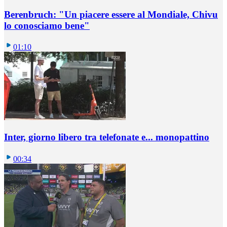
Berenbruch: "Un piacere essere al Mondiale, Chivu
lo conosciamo bene"
01:10
Inter, giorno libero tra telefonate e... monopattino
00:34