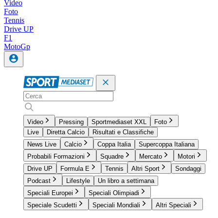
Video
Foto
Tennis
Drive UP
F1
MotoGp
Video
Pressing
Sportmediaset XXL
Foto
Live
Diretta Calcio
Risultati e Classifiche
News Live
Calcio
Coppa Italia
Supercoppa Italiana
Probabili Formazioni
Squadre
Mercato
Motori
Drive UP
Formula E
Tennis
Altri Sport
Sondaggi
Podcast
Lifestyle
Un libro a settimana
Speciali Europei
Speciali Olimpiadi
Speciale Scudetti
Speciali Mondiali
Altri Speciali