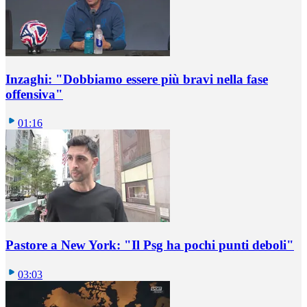
Inzaghi: "Dobbiamo essere più bravi nella fase
offensiva"
01:16
Pastore a New York: "Il Psg ha pochi punti deboli"
03:03