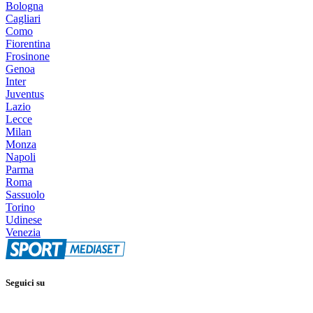
Bologna
Cagliari
Como
Fiorentina
Frosinone
Genoa
Inter
Juventus
Lazio
Lecce
Milan
Monza
Napoli
Parma
Roma
Sassuolo
Torino
Udinese
Venezia
Seguici su