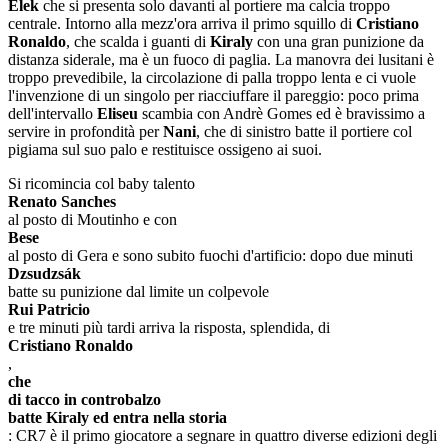
Elek
che si presenta solo davanti al portiere ma calcia troppo
centrale. Intorno alla mezz'ora arriva il primo squillo di
Cristiano
Ronaldo
, che scalda i guanti di
Kiraly
con una gran punizione da
distanza siderale, ma è un fuoco di paglia. La manovra dei lusitani è
troppo prevedibile, la circolazione di palla troppo lenta e ci vuole
l'invenzione di un singolo per riacciuffare il pareggio: poco prima
dell'intervallo
Eliseu
scambia con Andrè Gomes ed è bravissimo a
servire in profondità per
Nani
, che di sinistro batte il portiere col
pigiama sul suo palo e restituisce ossigeno ai suoi.
Si ricomincia col baby talento
Renato Sanches
al posto di Moutinho e con
Bese
al posto di Gera e sono subito fuochi d'artificio: dopo due minuti
Dzsudzsák
batte su punizione dal limite un colpevole
Rui Patricio
e tre minuti più tardi arriva la risposta, splendida, di
Cristiano Ronaldo
,
che
di tacco in controbalzo
batte Kiraly ed entra nella storia
: CR7 è il primo giocatore a segnare in quattro diverse edizioni degli