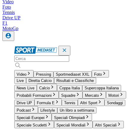
Video
Foto
Tennis
Drive UP
F1
MotoGp
Video
Pressing
Sportmediaset XXL
Foto
Live
Diretta Calcio
Risultati e Classifiche
News Live
Calcio
Coppa Italia
Supercoppa Italiana
Probabili Formazioni
Squadre
Mercato
Motori
Drive UP
Formula E
Tennis
Altri Sport
Sondaggi
Podcast
Lifestyle
Un libro a settimana
Speciali Europei
Speciali Olimpiadi
Speciale Scudetti
Speciali Mondiali
Altri Speciali