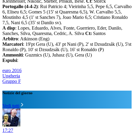
Kleinheisler, Nikolic, Stieber, Priskin, Bese.
Ct
: Storck
Portogallo (4-4-2)
: Rui Patricio 4; Vieirinha 5,5, Pepe 6,5, Carvalho
6, Eliseu 6,5; Gomes 5 (15' st Quaresma 6,5), W. Carvalho 5,5,
Moutinho 4,5 (1' st Sanches 7), Joao Mario 6,5; Cristiano Ronaldo
7,5, Nani 6,5 (35' st Danilo sv).
A disp
: Lopes, Eduardo, Alves, Fonte, Guerriero, Eder, Danilo,
Sanches, Silva, Quaresma, Cedric, A. Silva
Ct:
Santos
Arbitro
: Atkinson (Eng)
Marcatori
: 19'pt Gera (U), 43' pt Nani (P), 2' st Dzsudzsák (U), 5'st
Ronaldo (P), 10' st Dzsudzsák (U), 16' st Ronaldo (P)
Ammoniti
: Guzmics (U), Juhasz (U), Gera (U)
Espulsi
:
euro 2016
Ungheria
Gruppo F
Notizie del giorno
Vedi tutti
17:27