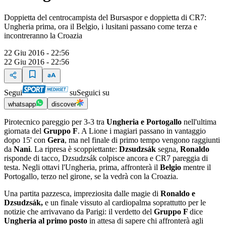
Doppietta del centrocampista del Bursaspor e doppietta di CR7:
Ungheria prima, ora il Belgio, i lusitani passano come terza e
incontreranno la Croazia
22 Giu 2016 - 22:56
22 Giu 2016 - 22:56
Segui
su
Seguici su
whatsapp
discover
Pirotecnico pareggio per 3-3 tra
Ungheria e Portogallo
nell'ultima
giornata del
Gruppo F
. A Lione i magiari passano in vantaggio
dopo 15' con
Gera
, ma nel finale di primo tempo vengono raggiunti
da
Nani
. La ripresa è scoppiettante:
Dzsudzsák
segna,
Ronaldo
risponde di tacco, Dzsudzsák colpisce ancora e CR7 pareggia di
testa. Negli ottavi l'Ungheria, prima, affronterà il
Belgio
mentre il
Portogallo, terzo nel girone, se la vedrà con la Croazia.
Una partita pazzesca, impreziosita dalle magie di
Ronaldo e
Dzsudzsák,
e un finale vissuto al cardiopalma soprattutto per le
notizie che arrivavano da Parigi: il verdetto del
Gruppo F
dice
Ungheria al primo posto
in attesa di sapere chi affronterà agli