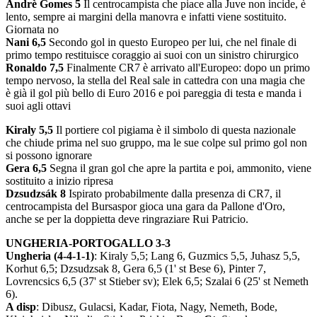
Andrè Gomes 5
Il centrocampista che piace alla Juve non incide, è
lento, sempre ai margini della manovra e infatti viene sostituito.
Giornata no
Nani 6,5
Secondo gol in questo Europeo per lui, che nel finale di
primo tempo restituisce coraggio ai suoi con un sinistro chirurgico
Ronaldo 7,5
Finalmente CR7 è arrivato all'Europeo: dopo un primo
tempo nervoso, la stella del Real sale in cattedra con una magia che
è già il gol più bello di Euro 2016 e poi pareggia di testa e manda i
suoi agli ottavi
Kiraly 5,5
Il portiere col pigiama è il simbolo di questa nazionale
che chiude prima nel suo gruppo, ma le sue colpe sul primo gol non
si possono ignorare
Gera 6,5
Segna il gran gol che apre la partita e poi, ammonito, viene
sostituito a inizio ripresa
Dzsudzsák 8
Ispirato probabilmente dalla presenza di CR7, il
centrocampista del Bursaspor gioca una gara da Pallone d'Oro,
anche se per la doppietta deve ringraziare Rui Patricio.
UNGHERIA-PORTOGALLO 3-3
Ungheria (4-4-1-1)
: Kiraly 5,5; Lang 6, Guzmics 5,5, Juhasz 5,5,
Korhut 6,5; Dzsudzsak 8, Gera 6,5 (1' st Bese 6), Pinter 7,
Lovrencsics 6,5 (37' st Stieber sv); Elek 6,5; Szalai 6 (25' st Nemeth
6).
A disp
: Dibusz, Gulacsi, Kadar, Fiota, Nagy, Nemeth, Bode,