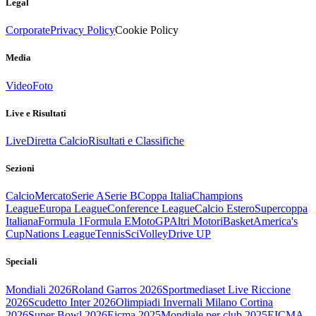
Legal
Corporate
Privacy Policy
Cookie Policy
Media
Video
Foto
Live e Risultati
Live
Diretta Calcio
Risultati e Classifiche
Sezioni
Calcio
Mercato
Serie A
Serie B
Coppa Italia
Champions
League
Europa League
Conference League
Calcio Estero
Supercoppa
Italiana
Formula 1
Formula E
MotoGP
Altri Motori
Basket
America's
Cup
Nations League
Tennis
Sci
Volley
Drive UP
Speciali
Mondiali 2026
Roland Garros 2026
Sportmediaset Live Riccione
2026
Scudetto Inter 2026
Olimpiadi Invernali Milano Cortina
2026
Super Bowl 2026
Eicma 2025
Mondiale per club 2025
EICMA