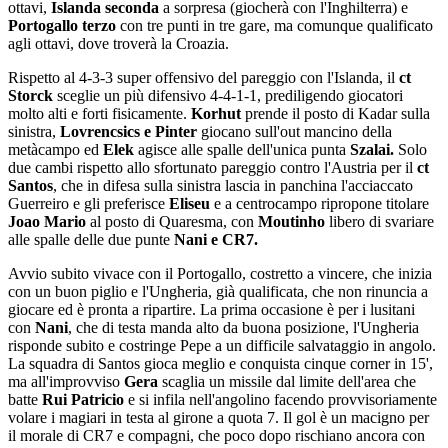
ottavi,
Islanda seconda
a sorpresa (giocherà con l'Inghilterra) e
Portogallo terzo
con tre punti in tre gare, ma comunque qualificato
agli ottavi, dove troverà la Croazia.
Rispetto al 4-3-3 super offensivo del pareggio con l'Islanda, il
ct
Storck
sceglie un più difensivo 4-4-1-1, prediligendo giocatori
molto alti e forti fisicamente.
Korhut
prende il posto di Kadar sulla
sinistra,
Lovrencsics e Pinter
giocano sull'out mancino della
metàcampo ed
Elek
agisce alle spalle dell'unica punta
Szalai.
Solo
due cambi rispetto allo sfortunato pareggio contro l'Austria per il
ct
Santos
, che in difesa sulla sinistra lascia in panchina l'acciaccato
Guerreiro e gli preferisce
Eliseu
e a centrocampo ripropone titolare
Joao Mario
al posto di Quaresma, con
Moutinho
libero di svariare
alle spalle delle due punte
Nani e CR7.
Avvio subito vivace con il Portogallo, costretto a vincere, che inizia
con un buon piglio e l'Ungheria, già qualificata, che non rinuncia a
giocare ed è pronta a ripartire. La prima occasione è per i lusitani
con
Nani
, che di testa manda alto da buona posizione, l'Ungheria
risponde subito e costringe Pepe a un difficile salvataggio in angolo.
La squadra di Santos gioca meglio e conquista cinque corner in 15',
ma all'improvviso
Gera
scaglia un missile dal limite dell'area che
batte
Rui Patricio
e si infila nell'angolino facendo provvisoriamente
volare i magiari in testa al girone a quota 7. Il gol è un macigno per
il morale di CR7 e compagni, che poco dopo rischiano ancora con