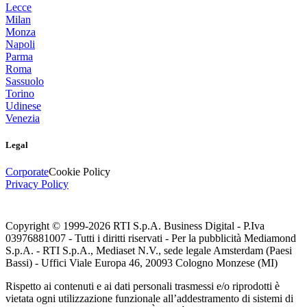
Lecce
Milan
Monza
Napoli
Parma
Roma
Sassuolo
Torino
Udinese
Venezia
Legal
Corporate
Cookie Policy
Privacy Policy
Copyright © 1999-
2026
RTI S.p.A. Business Digital - P.Iva
03976881007 - Tutti i diritti riservati - Per la pubblicità Mediamond
S.p.A. - RTI S.p.A., Mediaset N.V., sede legale Amsterdam (Paesi
Bassi) - Uffici Viale Europa 46, 20093 Cologno Monzese (MI)
Rispetto ai contenuti e ai dati personali trasmessi e/o riprodotti è
vietata ogni utilizzazione funzionale all’addestramento di sistemi di