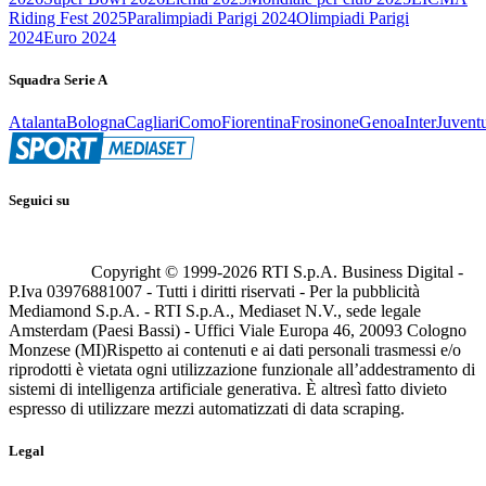
Riding Fest 2025
Paralimpiadi Parigi 2024
Olimpiadi Parigi
2024
Euro 2024
Squadra Serie A
Atalanta
Bologna
Cagliari
Como
Fiorentina
Frosinone
Genoa
Inter
Juvent
Seguici su
Copyright © 1999-
2026
RTI S.p.A. Business Digital -
P.Iva 03976881007 - Tutti i diritti riservati - Per la pubblicità
Mediamond S.p.A. - RTI S.p.A., Mediaset N.V., sede legale
Amsterdam (Paesi Bassi) - Uffici Viale Europa 46, 20093 Cologno
Monzese (MI)
Rispetto ai contenuti e ai dati personali trasmessi e/o
riprodotti è vietata ogni utilizzazione funzionale all’addestramento di
sistemi di intelligenza artificiale generativa. È altresì fatto divieto
espresso di utilizzare mezzi automatizzati di data scraping.
Legal