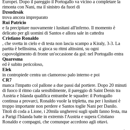
Europei. Dopo il pareggio il Portogallo va vicino a completare la
rimonta con Nani, ma il sinistro da fuori di
Dzsudzsák
trova ancora impreparato
Rui Patricio
e fa precipitare nuovamente i lusitani all'inferno. Il momento è
delicato per gli uomini di Santos e allora sale in cattedra
Cristiano Ronaldo
, che svetta in cielo e di testa non lascia scampo a Kiraly, 3-3. La
partita è bellissima, si gioca su ritmi altissimi, su ogni
capovolgimento di fronte un'occasione da gol: nel Portogallo entra
Quaresma
ed è subito pericoloso,
Elek
in contropiede centra un clamoroso palo interno e poi
CR7
manca l'impatto col pallone a due passi dal portiere. Dopo 20 minuti
di fuoco il ritmo cala sensibilmente, il pareggio di Saint Denis tra
Austria e Islanda qualifica entrambe le squadre: il Portogallo
continua a provarci, Ronaldo vuole la tripletta, ma per i lusitani è
troppo importante non perdere e Santos toglie Nani per Danilo.
Titoli di coda a Lione, i 20mila ungheresi sugli spalti fanno festa, ma
a Parigi l'Islanda batte in extremis l'Austria e supera Cristiano
Ronaldo e compagni, che comunque accedono agli ottavi.