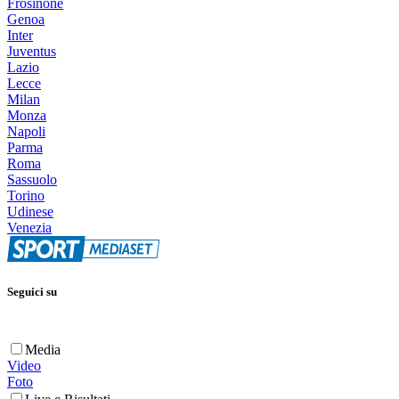
Frosinone
Genoa
Inter
Juventus
Lazio
Lecce
Milan
Monza
Napoli
Parma
Roma
Sassuolo
Torino
Udinese
Venezia
Seguici su
Media
Video
Foto