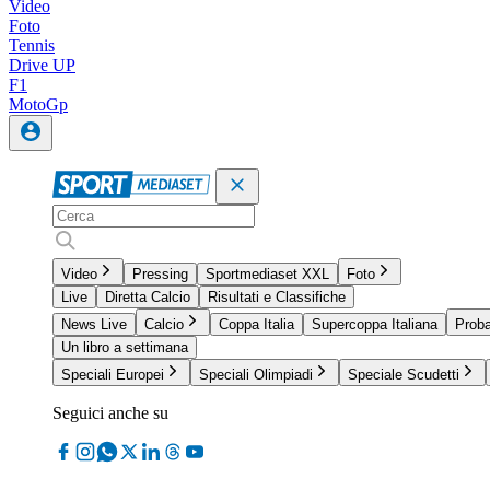
Video
Foto
Tennis
Drive UP
F1
MotoGp
Video
Pressing
Sportmediaset XXL
Foto
Live
Diretta Calcio
Risultati e Classifiche
News Live
Calcio
Coppa Italia
Supercoppa Italiana
Proba
Un libro a settimana
Speciali Europei
Speciali Olimpiadi
Speciale Scudetti
Seguici anche su