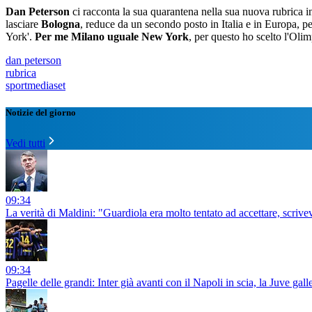
Dan Peterson
ci racconta la sua quarantena nella sua nuova rubrica i
lasciare
Bologna
, reduce da un secondo posto in Italia e in Europa, p
York'.
Per me Milano uguale New York
, per questo ho scelto l'Ol
dan peterson
rubrica
sportmediaset
Notizie del giorno
Vedi tutti
09:34
La verità di Maldini: "Guardiola era molto tentato ad accettare, scrivev
09:34
Pagelle delle grandi: Inter già avanti con il Napoli in scia, la Juve ga