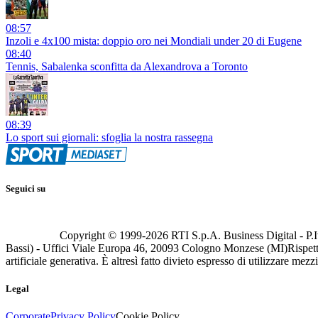
08:57
Inzoli e 4x100 mista: doppio oro nei Mondiali under 20 di Eugene
08:40
Tennis, Sabalenka sconfitta da Alexandrova a Toronto
08:39
Lo sport sui giornali: sfoglia la nostra rassegna
Seguici su
Copyright © 1999-
2026
RTI S.p.A. Business Digital - P.I
Bassi) - Uffici Viale Europa 46, 20093 Cologno Monzese (MI)
Rispett
artificiale generativa. È altresì fatto divieto espresso di utilizzare mez
Legal
Corporate
Privacy Policy
Cookie Policy