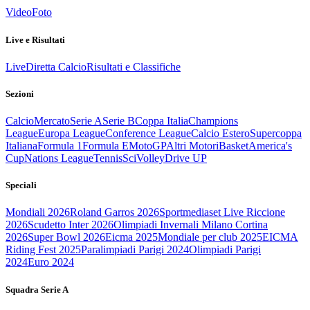
Video
Foto
Live e Risultati
Live
Diretta Calcio
Risultati e Classifiche
Sezioni
Calcio
Mercato
Serie A
Serie B
Coppa Italia
Champions
League
Europa League
Conference League
Calcio Estero
Supercoppa
Italiana
Formula 1
Formula E
MotoGP
Altri Motori
Basket
America's
Cup
Nations League
Tennis
Sci
Volley
Drive UP
Speciali
Mondiali 2026
Roland Garros 2026
Sportmediaset Live Riccione
2026
Scudetto Inter 2026
Olimpiadi Invernali Milano Cortina
2026
Super Bowl 2026
Eicma 2025
Mondiale per club 2025
EICMA
Riding Fest 2025
Paralimpiadi Parigi 2024
Olimpiadi Parigi
2024
Euro 2024
Squadra Serie A