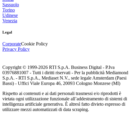
Sassuolo
Torino
Udinese
Venezia
Legal
Corporate
Cookie Policy
Privacy Policy
Copyright © 1999-
2026
RTI S.p.A. Business Digital - P.Iva
03976881007 - Tutti i diritti riservati - Per la pubblicità Mediamond
S.p.A. - RTI S.p.A., Mediaset N.V., sede legale Amsterdam (Paesi
Bassi) - Uffici Viale Europa 46, 20093 Cologno Monzese (MI)
Rispetto ai contenuti e ai dati personali trasmessi e/o riprodotti è
vietata ogni utilizzazione funzionale all’addestramento di sistemi di
intelligenza artificiale generativa. È altresì fatto divieto espresso di
utilizzare mezzi automatizzati di data scraping.