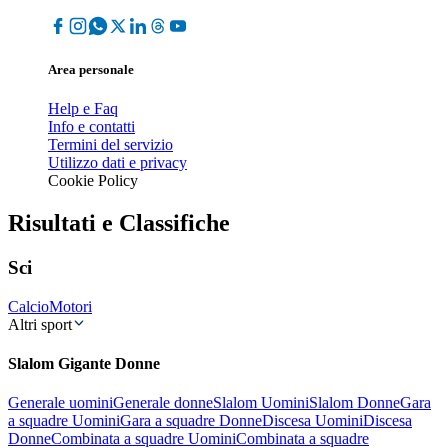
Area personale
Help e Faq
Info e contatti
Termini del servizio
Utilizzo dati e privacy
Cookie Policy
Risultati e Classifiche
Sci
Calcio
Motori
Altri sport
Slalom Gigante Donne
Generale uomini
Generale donne
Slalom Uomini
Slalom Donne
Gara
a squadre Uomini
Gara a squadre Donne
Discesa Uomini
Discesa
Donne
Combinata a squadre Uomini
Combinata a squadre