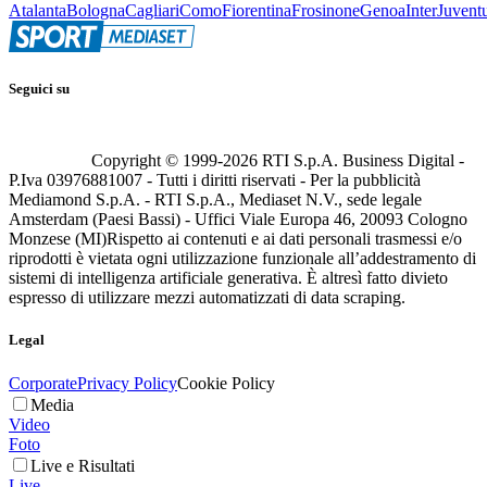
Atalanta
Bologna
Cagliari
Como
Fiorentina
Frosinone
Genoa
Inter
Juvent
Seguici su
Copyright © 1999-
2026
RTI S.p.A. Business Digital -
P.Iva 03976881007 - Tutti i diritti riservati - Per la pubblicità
Mediamond S.p.A. - RTI S.p.A., Mediaset N.V., sede legale
Amsterdam (Paesi Bassi) - Uffici Viale Europa 46, 20093 Cologno
Monzese (MI)
Rispetto ai contenuti e ai dati personali trasmessi e/o
riprodotti è vietata ogni utilizzazione funzionale all’addestramento di
sistemi di intelligenza artificiale generativa. È altresì fatto divieto
espresso di utilizzare mezzi automatizzati di data scraping.
Legal
Corporate
Privacy Policy
Cookie Policy
Media
Video
Foto
Live e Risultati
Live