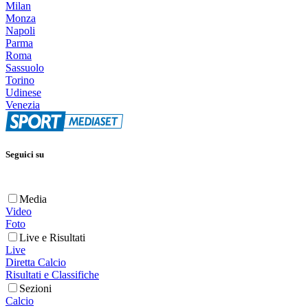
Milan
Monza
Napoli
Parma
Roma
Sassuolo
Torino
Udinese
Venezia
Seguici su
Media
Video
Foto
Live e Risultati
Live
Diretta Calcio
Risultati e Classifiche
Sezioni
Calcio