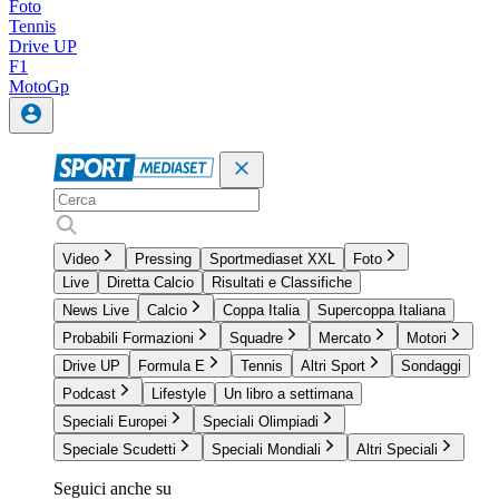
Foto
Tennis
Drive UP
F1
MotoGp
Video
Pressing
Sportmediaset XXL
Foto
Live
Diretta Calcio
Risultati e Classifiche
News Live
Calcio
Coppa Italia
Supercoppa Italiana
Probabili Formazioni
Squadre
Mercato
Motori
Drive UP
Formula E
Tennis
Altri Sport
Sondaggi
Podcast
Lifestyle
Un libro a settimana
Speciali Europei
Speciali Olimpiadi
Speciale Scudetti
Speciali Mondiali
Altri Speciali
Seguici anche su