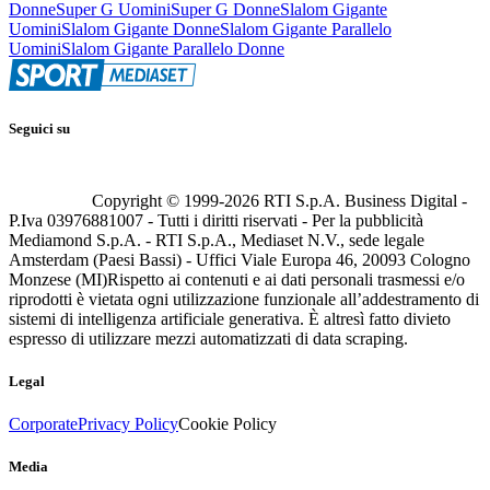
Donne
Super G Uomini
Super G Donne
Slalom Gigante
Uomini
Slalom Gigante Donne
Slalom Gigante Parallelo
Uomini
Slalom Gigante Parallelo Donne
Seguici su
Copyright © 1999-
2026
RTI S.p.A. Business Digital -
P.Iva 03976881007 - Tutti i diritti riservati - Per la pubblicità
Mediamond S.p.A. - RTI S.p.A., Mediaset N.V., sede legale
Amsterdam (Paesi Bassi) - Uffici Viale Europa 46, 20093 Cologno
Monzese (MI)
Rispetto ai contenuti e ai dati personali trasmessi e/o
riprodotti è vietata ogni utilizzazione funzionale all’addestramento di
sistemi di intelligenza artificiale generativa. È altresì fatto divieto
espresso di utilizzare mezzi automatizzati di data scraping.
Legal
Corporate
Privacy Policy
Cookie Policy
Media