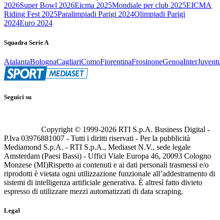
2026
Super Bowl 2026
Eicma 2025
Mondiale per club 2025
EICMA
Riding Fest 2025
Paralimpiadi Parigi 2024
Olimpiadi Parigi
2024
Euro 2024
Squadra Serie A
Atalanta
Bologna
Cagliari
Como
Fiorentina
Frosinone
Genoa
Inter
Juvent
Seguici su
Copyright © 1999-
2026
RTI S.p.A. Business Digital -
P.Iva 03976881007 - Tutti i diritti riservati - Per la pubblicità
Mediamond S.p.A. - RTI S.p.A., Mediaset N.V., sede legale
Amsterdam (Paesi Bassi) - Uffici Viale Europa 46, 20093 Cologno
Monzese (MI)
Rispetto ai contenuti e ai dati personali trasmessi e/o
riprodotti è vietata ogni utilizzazione funzionale all’addestramento di
sistemi di intelligenza artificiale generativa. È altresì fatto divieto
espresso di utilizzare mezzi automatizzati di data scraping.
Legal