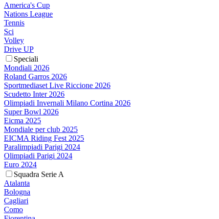
America's Cup
Nations League
Tennis
Sci
Volley
Drive UP
Speciali
Mondiali 2026
Roland Garros 2026
Sportmediaset Live Riccione 2026
Scudetto Inter 2026
Olimpiadi Invernali Milano Cortina 2026
Super Bowl 2026
Eicma 2025
Mondiale per club 2025
EICMA Riding Fest 2025
Paralimpiadi Parigi 2024
Olimpiadi Parigi 2024
Euro 2024
Squadra Serie A
Atalanta
Bologna
Cagliari
Como
Fiorentina