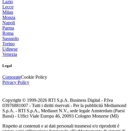
Lazio
Lecce
Milan
Monza
Napoli
Parma
Roma
Sassuolo
Torino
Udinese
Venezia
Legal
Corporate
Cookie Policy
Privacy Policy
Copyright © 1999-
2026
RTI S.p.A. Business Digital - P.Iva
03976881007 - Tutti i diritti riservati - Per la pubblicità Mediamond
S.p.A. - RTI S.p.A., Mediaset N.V., sede legale Amsterdam (Paesi
Bassi) - Uffici Viale Europa 46, 20093 Cologno Monzese (MI)
Rispetto ai contenuti e ai dati personali trasmessi e/o riprodotti è