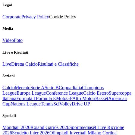
Legal
Corporate
Privacy Policy
Cookie Policy
Media
Video
Foto
Live e Risultati
Live
Diretta Calcio
Risultati e Classifiche
Sezioni
Calcio
Mercato
Serie A
Serie B
Coppa Italia
Champions
League
Europa League
Conference League
Calcio Estero
Supercoppa
Italiana
Formula 1
Formula E
MotoGP
Altri Motori
Basket
America's
Cup
Nations League
Tennis
Sci
Volley
Drive UP
Speciali
Mondiali 2026
Roland Garros 2026
Sportmediaset Live Riccione
2026
Scudetto Inter 2026
Olimpiadi Invernali Milano Cortina