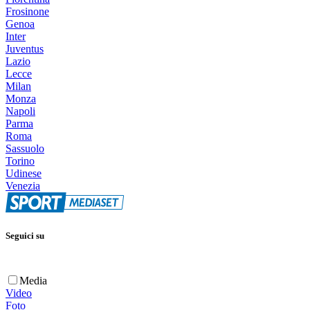
Frosinone
Genoa
Inter
Juventus
Lazio
Lecce
Milan
Monza
Napoli
Parma
Roma
Sassuolo
Torino
Udinese
Venezia
Seguici su
Media
Video
Foto