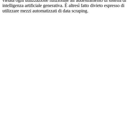
vietata ogni utilizzazione funzionale all’addestramento di sistemi di
intelligenza artificiale generativa. È altresì fatto divieto espresso di
utilizzare mezzi automatizzati di data scraping.