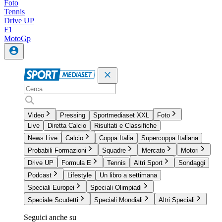
Foto
Tennis
Drive UP
F1
MotoGp
Video
Pressing
Sportmediaset XXL
Foto
Live
Diretta Calcio
Risultati e Classifiche
News Live
Calcio
Coppa Italia
Supercoppa Italiana
Probabili Formazioni
Squadre
Mercato
Motori
Drive UP
Formula E
Tennis
Altri Sport
Sondaggi
Podcast
Lifestyle
Un libro a settimana
Speciali Europei
Speciali Olimpiadi
Speciale Scudetti
Speciali Mondiali
Altri Speciali
Seguici anche su