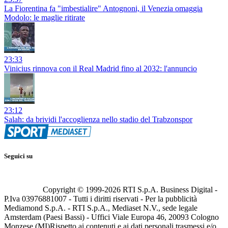
La Fiorentina fa "imbestialire" Antognoni, il Venezia omaggia
Modolo: le maglie ritirate
23:33
Vinicius rinnova con il Real Madrid fino al 2032: l'annuncio
23:12
Salah: da brividi l'accoglienza nello stadio del Trabzonspor
Seguici su
Copyright © 1999-
2026
RTI S.p.A. Business Digital -
P.Iva 03976881007 - Tutti i diritti riservati - Per la pubblicità
Mediamond S.p.A. - RTI S.p.A., Mediaset N.V., sede legale
Amsterdam (Paesi Bassi) - Uffici Viale Europa 46, 20093 Cologno
Monzese (MI)
Rispetto ai contenuti e ai dati personali trasmessi e/o