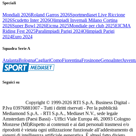
Speciali
Mondiali 2026
Roland Garros 2026
Sportmediaset Live Riccione
2026
Scudetto Inter 2026
Olimpiadi Invernali Milano Cortina
2026
Super Bowl 2026
Eicma 2025
Mondiale per club 2025
EICMA
Riding Fest 2025
Paralimpiadi Parigi 2024
Olimpiadi Parigi
2024
Euro 2024
Squadra Serie A
Atalanta
Bologna
Cagliari
Como
Fiorentina
Frosinone
Genoa
Inter
Juvent
Seguici su
Copyright © 1999-
2026
RTI S.p.A. Business Digital -
P.Iva 03976881007 - Tutti i diritti riservati - Per la pubblicità
Mediamond S.p.A. - RTI S.p.A., Mediaset N.V., sede legale
Amsterdam (Paesi Bassi) - Uffici Viale Europa 46, 20093 Cologno
Monzese (MI)
Rispetto ai contenuti e ai dati personali trasmessi e/o
riprodotti è vietata ogni utilizzazione funzionale all’addestramento di
sistemi di intelligenza artificiale generativa. È altresì fatto divieto