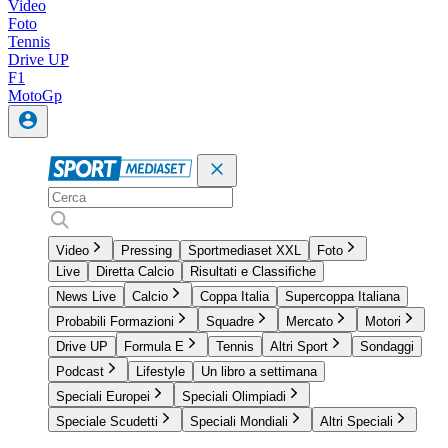
Video
Foto
Tennis
Drive UP
F1
MotoGp
Video
Pressing
Sportmediaset XXL
Foto
Live
Diretta Calcio
Risultati e Classifiche
News Live
Calcio
Coppa Italia
Supercoppa Italiana
Probabili Formazioni
Squadre
Mercato
Motori
Drive UP
Formula E
Tennis
Altri Sport
Sondaggi
Podcast
Lifestyle
Un libro a settimana
Speciali Europei
Speciali Olimpiadi
Speciale Scudetti
Speciali Mondiali
Altri Speciali