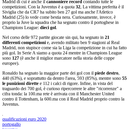
Madrid di cui è anche il
cannoniere record
contando tutte le
competizioni. Con la Juventus è a quota
32
, La vittima preferita è il
Siviglia che da CR7 ha subito ben 27 gol ma anche l'Atletico
Madrid (25) lo vede come bestia nera. Curiosamente, invece, è
proprio la Juve la squadra che ha segnato contro il portoghese in
Champions League:
dieci gol
.
Nel corso delle 972 partite giocate sin qui, ha segnato in
21
differenti competizioni
e, avendo militato ben 9 stagioni al Real
Madrid, non stupisce come sia la Liga la competizione in cui ha fatto
più gol. In Serie A siamo a quota 24 mentre in Champions League
sono
127
(è anche il miglior marcatore nella storia delle coppe
europee).
Ronaldo ha segnato la maggior parte dei gol con il
piede destro
,
440 (63%), e soprattutto da dentro l'area, 593 (85%), mentre sono
55
le punizioni dirette
e 112 i calci di rigore. Infine, in vista del
traguardo dei 700 gol, è curioso ripercorrere le altre "ricorrenze" a
cifra tonda: la 100.ma rete è arrivata con il Manchester United
contro il Tottenham, la 600.ma con il Real Madrid proprio contro la
Juventus.
qualificazioni euro 2020
portogallo