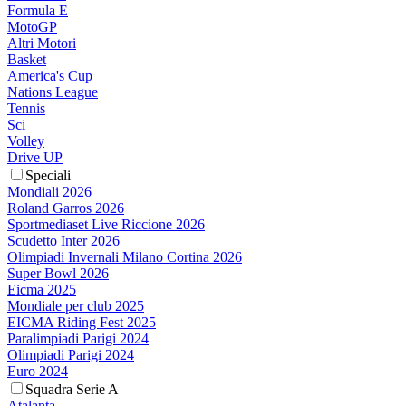
Formula E
MotoGP
Altri Motori
Basket
America's Cup
Nations League
Tennis
Sci
Volley
Drive UP
Speciali
Mondiali 2026
Roland Garros 2026
Sportmediaset Live Riccione 2026
Scudetto Inter 2026
Olimpiadi Invernali Milano Cortina 2026
Super Bowl 2026
Eicma 2025
Mondiale per club 2025
EICMA Riding Fest 2025
Paralimpiadi Parigi 2024
Olimpiadi Parigi 2024
Euro 2024
Squadra Serie A
Atalanta