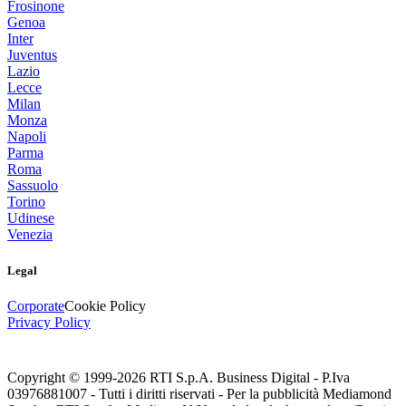
Frosinone
Genoa
Inter
Juventus
Lazio
Lecce
Milan
Monza
Napoli
Parma
Roma
Sassuolo
Torino
Udinese
Venezia
Legal
Corporate
Cookie Policy
Privacy Policy
Copyright © 1999-
2026
RTI S.p.A. Business Digital - P.Iva
03976881007 - Tutti i diritti riservati - Per la pubblicità Mediamond