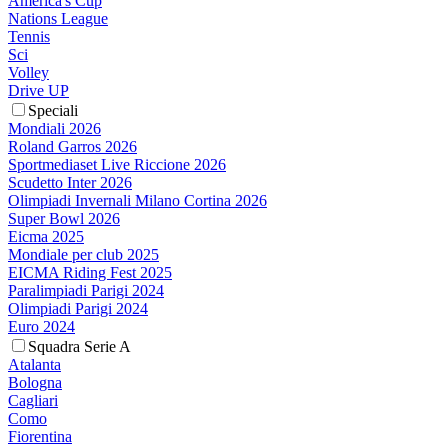
America's Cup
Nations League
Tennis
Sci
Volley
Drive UP
Speciali
Mondiali 2026
Roland Garros 2026
Sportmediaset Live Riccione 2026
Scudetto Inter 2026
Olimpiadi Invernali Milano Cortina 2026
Super Bowl 2026
Eicma 2025
Mondiale per club 2025
EICMA Riding Fest 2025
Paralimpiadi Parigi 2024
Olimpiadi Parigi 2024
Euro 2024
Squadra Serie A
Atalanta
Bologna
Cagliari
Como
Fiorentina