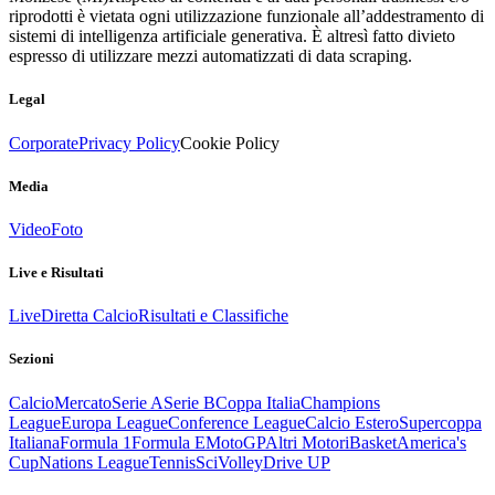
riprodotti è vietata ogni utilizzazione funzionale all’addestramento di
sistemi di intelligenza artificiale generativa. È altresì fatto divieto
espresso di utilizzare mezzi automatizzati di data scraping.
Legal
Corporate
Privacy Policy
Cookie Policy
Media
Video
Foto
Live e Risultati
Live
Diretta Calcio
Risultati e Classifiche
Sezioni
Calcio
Mercato
Serie A
Serie B
Coppa Italia
Champions
League
Europa League
Conference League
Calcio Estero
Supercoppa
Italiana
Formula 1
Formula E
MotoGP
Altri Motori
Basket
America's
Cup
Nations League
Tennis
Sci
Volley
Drive UP