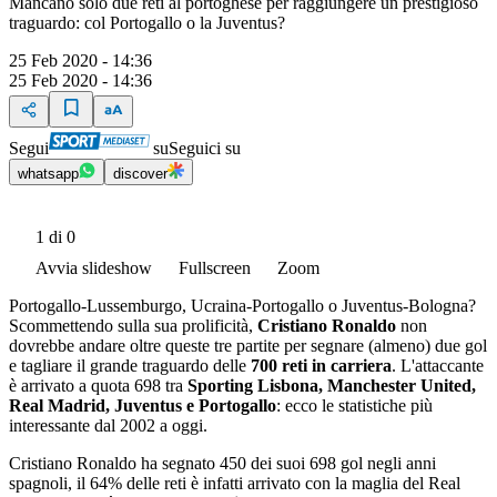
Mancano solo due reti al portoghese per raggiungere un prestigioso
traguardo: col Portogallo o la Juventus?
25 Feb 2020 - 14:36
25 Feb 2020 - 14:36
Segui
su
Seguici su
whatsapp
discover
1
di 0
Avvia slideshow
Fullscreen
Zoom
Portogallo-Lussemburgo, Ucraina-Portogallo o Juventus-Bologna?
Scommettendo sulla sua prolificità,
Cristiano Ronaldo
non
dovrebbe andare oltre queste tre partite per segnare (almeno) due gol
e tagliare il grande traguardo delle
700 reti in carriera
. L'attaccante
è arrivato a quota 698 tra
Sporting Lisbona, Manchester United,
Real Madrid, Juventus e Portogallo
: ecco le statistiche più
interessante dal 2002 a oggi.
Cristiano Ronaldo ha segnato 450 dei suoi 698 gol negli anni
spagnoli, il 64% delle reti è infatti arrivato con la maglia del Real