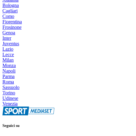
Bologna
Cagliari
Como
Fiorentina
Frosinone
Genoa
Inter
Juventus
Lazio
Lecce
Milan
Monza
Napoli
Parma
Roma
Sassuolo
Torino
Udinese
Venezia
Seguici su