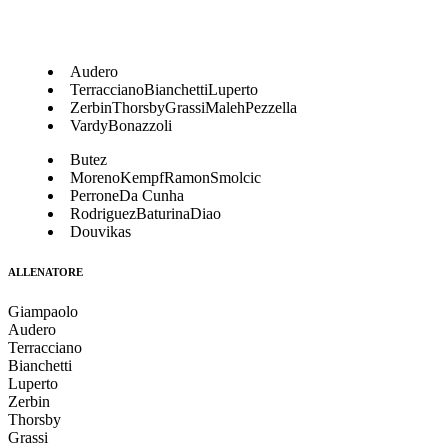
Audero
Terracciano
Bianchetti
Luperto
Zerbin
Thorsby
Grassi
Maleh
Pezzella
Vardy
Bonazzoli
Butez
Moreno
Kempf
Ramon
Smolcic
Perrone
Da Cunha
Rodriguez
Baturina
Diao
Douvikas
ALLENATORE
Giampaolo
Audero
Terracciano
Bianchetti
Luperto
Zerbin
Thorsby
Grassi