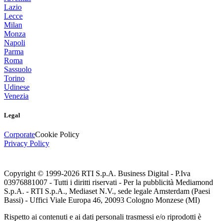
Lazio
Lecce
Milan
Monza
Napoli
Parma
Roma
Sassuolo
Torino
Udinese
Venezia
Legal
Corporate
Cookie Policy
Privacy Policy
Copyright © 1999-
2026
RTI S.p.A. Business Digital - P.Iva
03976881007 - Tutti i diritti riservati - Per la pubblicità Mediamond
S.p.A. - RTI S.p.A., Mediaset N.V., sede legale Amsterdam (Paesi
Bassi) - Uffici Viale Europa 46, 20093 Cologno Monzese (MI)
Rispetto ai contenuti e ai dati personali trasmessi e/o riprodotti è