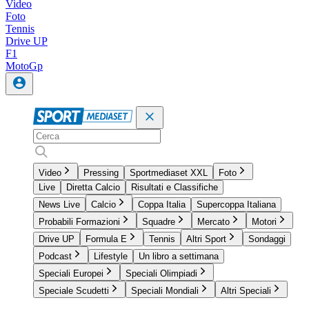
Video
Foto
Tennis
Drive UP
F1
MotoGp
Video
Pressing
Sportmediaset XXL
Foto
Live
Diretta Calcio
Risultati e Classifiche
News Live
Calcio
Coppa Italia
Supercoppa Italiana
Probabili Formazioni
Squadre
Mercato
Motori
Drive UP
Formula E
Tennis
Altri Sport
Sondaggi
Podcast
Lifestyle
Un libro a settimana
Speciali Europei
Speciali Olimpiadi
Speciale Scudetti
Speciali Mondiali
Altri Speciali