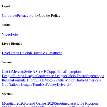
Legal
Corporate
Privacy Policy
Cookie Policy
Media
Video
Foto
Live e Risultati
Live
Diretta Calcio
Risultati e Classifiche
Sezioni
Calcio
Mercato
Serie A
Serie B
Coppa Italia
Champions
League
Europa League
Conference League
Calcio Estero
Supercoppa
Italiana
Formula 1
Formula E
MotoGP
Altri Motori
Basket
America's
Cup
Nations League
Tennis
Sci
Volley
Drive UP
Speciali
Mondiali 2026
Roland Garros 2026
Sportmediaset Live Riccione