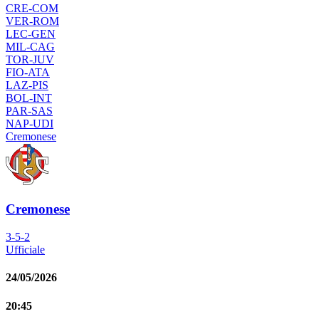
CRE
-
COM
VER
-
ROM
LEC
-
GEN
MIL
-
CAG
TOR
-
JUV
FIO
-
ATA
LAZ
-
PIS
BOL
-
INT
PAR
-
SAS
NAP
-
UDI
Cremonese
Cremonese
3-5-2
Ufficiale
24/05/2026
20:45