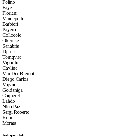
Folino
Faye
Floriani
Vandeputte
Barbieri
Payero
Collocolo
Okereke
Sanabria
Djuric
Tornqvist
Vigorito
Cavlina
Van Der Brempt
Diego Carlos
Vojvoda
Goldaniga
Caqueret
Lahdo
Nico Paz
Sergi Roberto
Kuhn
Morata
Indisponibili