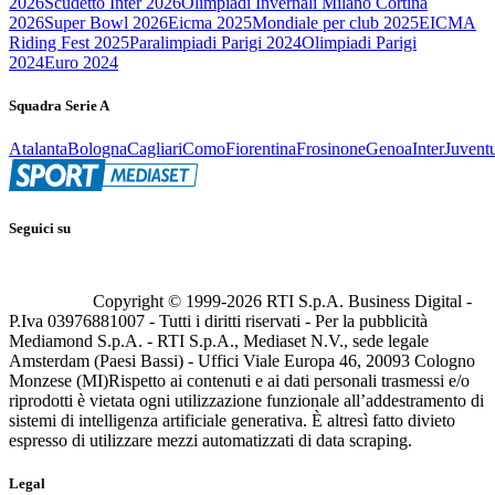
2026
Scudetto Inter 2026
Olimpiadi Invernali Milano Cortina
2026
Super Bowl 2026
Eicma 2025
Mondiale per club 2025
EICMA
Riding Fest 2025
Paralimpiadi Parigi 2024
Olimpiadi Parigi
2024
Euro 2024
Squadra Serie A
Atalanta
Bologna
Cagliari
Como
Fiorentina
Frosinone
Genoa
Inter
Juvent
Seguici su
Copyright © 1999-
2026
RTI S.p.A. Business Digital -
P.Iva 03976881007 - Tutti i diritti riservati - Per la pubblicità
Mediamond S.p.A. - RTI S.p.A., Mediaset N.V., sede legale
Amsterdam (Paesi Bassi) - Uffici Viale Europa 46, 20093 Cologno
Monzese (MI)
Rispetto ai contenuti e ai dati personali trasmessi e/o
riprodotti è vietata ogni utilizzazione funzionale all’addestramento di
sistemi di intelligenza artificiale generativa. È altresì fatto divieto
espresso di utilizzare mezzi automatizzati di data scraping.
Legal