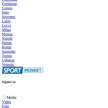
Frosinone
Genoa
Inter
Juventus
Lazio
Lecce
Milan
Monza
Napoli
Parma
Roma
Sassuolo
Torino
Udinese
Venezia
Seguici su
Media
Video
Foto