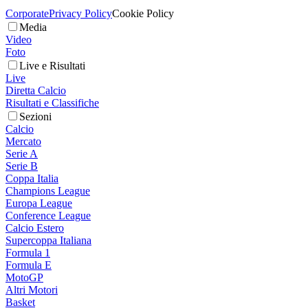
Corporate
Privacy Policy
Cookie Policy
Media
Video
Foto
Live e Risultati
Live
Diretta Calcio
Risultati e Classifiche
Sezioni
Calcio
Mercato
Serie A
Serie B
Coppa Italia
Champions League
Europa League
Conference League
Calcio Estero
Supercoppa Italiana
Formula 1
Formula E
MotoGP
Altri Motori
Basket