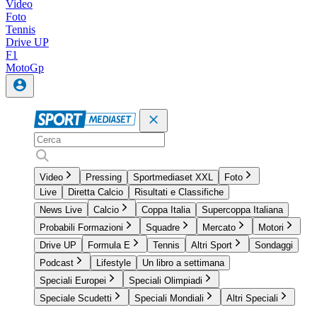
Video
Foto
Tennis
Drive UP
F1
MotoGp
Video
Pressing
Sportmediaset XXL
Foto
Live
Diretta Calcio
Risultati e Classifiche
News Live
Calcio
Coppa Italia
Supercoppa Italiana
Probabili Formazioni
Squadre
Mercato
Motori
Drive UP
Formula E
Tennis
Altri Sport
Sondaggi
Podcast
Lifestyle
Un libro a settimana
Speciali Europei
Speciali Olimpiadi
Speciale Scudetti
Speciali Mondiali
Altri Speciali