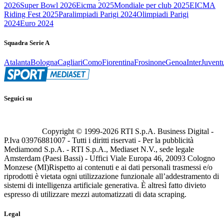
2026
Super Bowl 2026
Eicma 2025
Mondiale per club 2025
EICMA
Riding Fest 2025
Paralimpiadi Parigi 2024
Olimpiadi Parigi
2024
Euro 2024
Squadra Serie A
Atalanta
Bologna
Cagliari
Como
Fiorentina
Frosinone
Genoa
Inter
Juvent
Seguici su
Copyright © 1999-
2026
RTI S.p.A. Business Digital -
P.Iva 03976881007 - Tutti i diritti riservati - Per la pubblicità
Mediamond S.p.A. - RTI S.p.A., Mediaset N.V., sede legale
Amsterdam (Paesi Bassi) - Uffici Viale Europa 46, 20093 Cologno
Monzese (MI)
Rispetto ai contenuti e ai dati personali trasmessi e/o
riprodotti è vietata ogni utilizzazione funzionale all’addestramento di
sistemi di intelligenza artificiale generativa. È altresì fatto divieto
espresso di utilizzare mezzi automatizzati di data scraping.
Legal