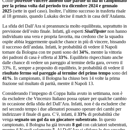
Conte
potrebbe vincere almeno due partite di fila in campionato
per la prima volta dal periodo tra dicembre 2024 e gennaio
2025
(sette in quel caso). Inoltre, l’ultimo successo in trasferta risale
al 18 gennaio, quando Lukaku decise il match in casa dell’Atalanta.
La sfida del Dall’Ara si preannuncia molto equilibrata, soprattutto in
previsione dell’esito finale. Infatti, gli esperti
SisalTipster
non hanno
individuato una vera e propria favorita, ma credono che la squadra
ospite abbia leggermente qualche chance in più di vincere, bissando
il successo dell’andata. Infatti, le probabilità di vedere il Napoli
tornare da Bologna con tre punti sono del
34%
, mentre la vittoria
dei padroni di casa è offerta al
33%
. Equilibrio rispecchiato anche
dalle chance di vedere un pareggio al termine della gara, ovvero il
33%. E, sempre a proposito di equilibrio, le probabilità di vedere il
risultato fermo sul pareggio al termine del primo tempo
sono del
41%
. In campionato, il Bologna ha chiuso ben 14 volte la prima
frazione sul risultato di parità, mentre il Napoli 13.
Considerando l’impegno di Coppa Italia avuto in settimana, non è
da escludere che Vincenzo Italiano possa optare per qualche cambio
in occasione della sfida del Dall’Ara. Infatti, non è da escludere che
nel secondo tempo i due allenatori possano operare dei cambi per
indirizzare il finale di gara. C’è, infatti, il
33%
di probabilità che
venga
segnato un gol da un giocatore subentrato
. In questo
campionato, il Bologna ha già trovato
8 gol
con calciatori subentrati,
mentre il Napoli solamente
5
. Al Dall’Ara si sfidano le due squadre