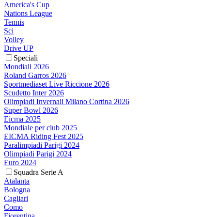
America's Cup
Nations League
Tennis
Sci
Volley
Drive UP
Speciali
Mondiali 2026
Roland Garros 2026
Sportmediaset Live Riccione 2026
Scudetto Inter 2026
Olimpiadi Invernali Milano Cortina 2026
Super Bowl 2026
Eicma 2025
Mondiale per club 2025
EICMA Riding Fest 2025
Paralimpiadi Parigi 2024
Olimpiadi Parigi 2024
Euro 2024
Squadra Serie A
Atalanta
Bologna
Cagliari
Como
Fiorentina