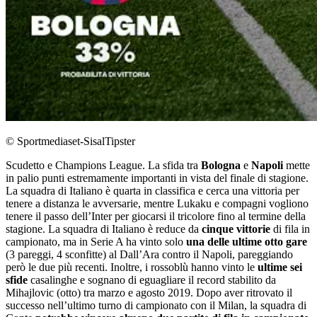
© Sportmediaset-SisalTipster
Scudetto e Champions League. La sfida tra
Bologna
e
Napoli
mette
in palio punti estremamente importanti in vista del finale di stagione.
La squadra di Italiano è quarta in classifica e cerca una vittoria per
tenere a distanza le avversarie, mentre Lukaku e compagni vogliono
tenere il passo dell’Inter per giocarsi il tricolore fino al termine della
stagione. La squadra di Italiano è reduce da
cinque vittorie
di fila in
campionato, ma in Serie A ha vinto solo
una delle ultime otto gare
(3 pareggi, 4 sconfitte) al Dall’Ara contro il Napoli, pareggiando
però le due più recenti. Inoltre, i rossoblù hanno vinto le
ultime sei
sfide
casalinghe e sognano di eguagliare il record stabilito da
Mihajlovic (otto) tra marzo e agosto 2019. Dopo aver ritrovato il
successo nell’ultimo turno di campionato con il Milan, la squadra di