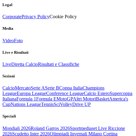
Legal
Corporate
Privacy Policy
Cookie Policy
Media
Video
Foto
Live e Risultati
Live
Diretta Calcio
Risultati e Classifiche
Sezioni
Calcio
Mercato
Serie A
Serie B
Coppa Italia
Champions
League
Europa League
Conference League
Calcio Estero
Supercoppa
Italiana
Formula 1
Formula E
MotoGP
Altri Motori
Basket
America's
Cup
Nations League
Tennis
Sci
Volley
Drive UP
Speciali
Mondiali 2026
Roland Garros 2026
Sportmediaset Live Riccione
2026
Scudetto Inter 2026
Olimpiadi Invernali Milano Cortina