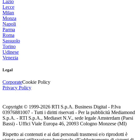
Lazio
Lecce
Milan
Monza
Napoli
Parma
Roma
Sassuolo
Torino
Udinese
Venezia
Legal
Corporate
Cookie Policy
Privacy Policy
Copyright © 1999-
2026
RTI S.p.A. Business Digital - P.Iva
03976881007 - Tutti i diritti riservati - Per la pubblicità Mediamond
S.p.A. - RTI S.p.A., Mediaset N.V., sede legale Amsterdam (Paesi
Bassi) - Uffici Viale Europa 46, 20093 Cologno Monzese (MI)
Rispetto ai contenuti e ai dati personali trasmessi e/o riprodotti è
vietata ogni utilizzazione funzionale all’addestramento di sistemi di