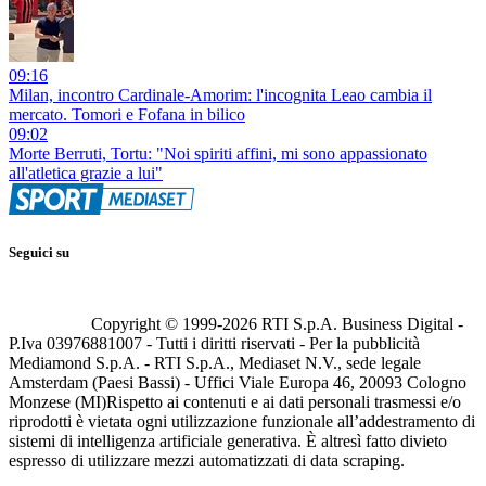
09:16
Milan, incontro Cardinale-Amorim: l'incognita Leao cambia il
mercato. Tomori e Fofana in bilico
09:02
Morte Berruti, Tortu: "Noi spiriti affini, mi sono appassionato
all'atletica grazie a lui"
Seguici su
Copyright © 1999-
2026
RTI S.p.A. Business Digital -
P.Iva 03976881007 - Tutti i diritti riservati - Per la pubblicità
Mediamond S.p.A. - RTI S.p.A., Mediaset N.V., sede legale
Amsterdam (Paesi Bassi) - Uffici Viale Europa 46, 20093 Cologno
Monzese (MI)
Rispetto ai contenuti e ai dati personali trasmessi e/o
riprodotti è vietata ogni utilizzazione funzionale all’addestramento di
sistemi di intelligenza artificiale generativa. È altresì fatto divieto
espresso di utilizzare mezzi automatizzati di data scraping.