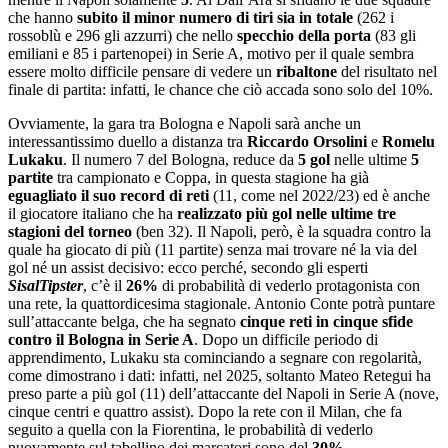
che hanno
subito il minor numero di tiri sia in totale
(262 i
rossoblù e 296 gli azzurri) che nello
specchio della porta
(83 gli
emiliani e 85 i partenopei) in Serie A, motivo per il quale sembra
essere molto difficile pensare di vedere un
ribaltone
del risultato nel
finale di partita: infatti, le chance che ciò accada sono solo del 10%.
Ovviamente, la gara tra Bologna e Napoli sarà anche un
interessantissimo duello a distanza tra
Riccardo Orsolini
e
Romelu
Lukaku
. Il numero 7 del Bologna, reduce da
5 gol
nelle ultime
5
partite
tra campionato e Coppa, in questa stagione ha già
eguagliato il suo record di reti
(11, come nel 2022/23) ed è anche
il giocatore italiano che ha
realizzato più gol nelle ultime tre
stagioni del torneo
(ben 32). Il Napoli, però, è la squadra contro la
quale ha giocato di più (11 partite) senza mai trovare né la via del
gol né un assist decisivo: ecco perché, secondo gli esperti
SisalTipster
, c’è il
26%
di probabilità di vederlo protagonista con
una rete, la quattordicesima stagionale. Antonio Conte potrà puntare
sull’attaccante belga, che ha segnato
cinque reti in cinque sfide
contro il Bologna in Serie A
. Dopo un difficile periodo di
apprendimento, Lukaku sta cominciando a segnare con regolarità,
come dimostrano i dati: infatti, nel 2025, soltanto Mateo Retegui ha
preso parte a più gol (11) dell’attaccante del Napoli in Serie A (nove,
cinque centri e quattro assist). Dopo la rete con il Milan, che fa
seguito a quella con la Fiorentina, le probabilità di vederlo
nuovamente sul tabellino dei marcatori sono del
30%
.